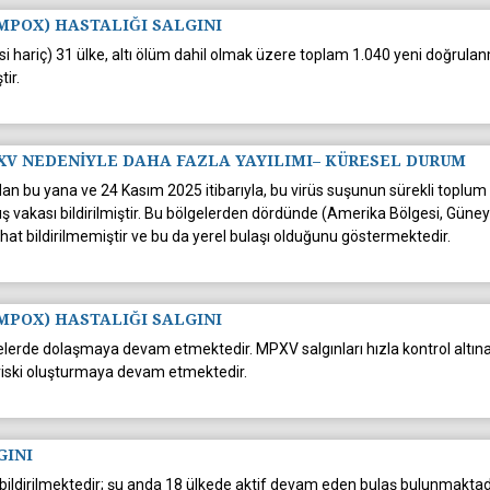
MPOX) HASTALIĞI SALGINI
i hariç) 31 ülke, altı ölüm dahil olmak üzere toplam 1.040 yeni doğrulan
tir.
PXV NEDENİYLE DAHA FAZLA YAYILIMI– KÜRESEL DURUM
ndan bu yana ve 24 Kasım 2025 itibarıyla, bu virüs suşunun sürekli toplum i
 vakası bildirilmiştir. Bu bölgelerden dördünde (Amerika Bölgesi, Güney
at bildirilmemiştir ve bu da yerel bulaşı olduğunu göstermektedir.
MPOX) HASTALIĞI SALGINI
elerde dolaşmaya devam etmektedir. MPXV salgınları hızla kontrol altı
riski oluşturmaya devam etmektedir.
GINI
bildirilmektedir; şu anda 18 ülkede aktif devam eden bulaş bulunmaktadı