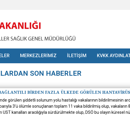
ELER
MERKEZLERİMİZ
İLETİŞİM
KVKK AYDINLA
KLARDAN SON HABERLER
 BAĞLANTILI BİRDEN FAZLA ÜLKEDE GÖRÜLEN HANTAVİRÜ
e görülen şiddetli solunum yolu hastalığı vakalarının bildirilmesinin a
tibarıyla 3’ü ölümle sonuçlanan toplam 11 vaka bildirilmiş olup, vakaları
ı UST kanalları aracılığıyla sürdürülmekte olup, DSÖ bu olayın küresel nü