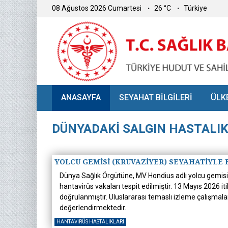
08 Ağustos 2026 Cumartesi
26 °C
Türkiye
ANASAYFA
SEYAHAT BİLGİLERİ
ÜLK
DÜNYADAKİ SALGIN HASTALI
YOLCU GEMİSİ (KRUVAZİYER) SEYAHATİYLE
Dünya Sağlık Örgütüne, MV Hondius adlı yolcu gemisind
hantavirüs vakaları tespit edilmiştir. 13 Mayıs 2026 i
doğrulanmıştır. Uluslararası temaslı izleme çalışmalar
değerlendirmektedir.
HANTAVIRÜS HASTALIKLARI