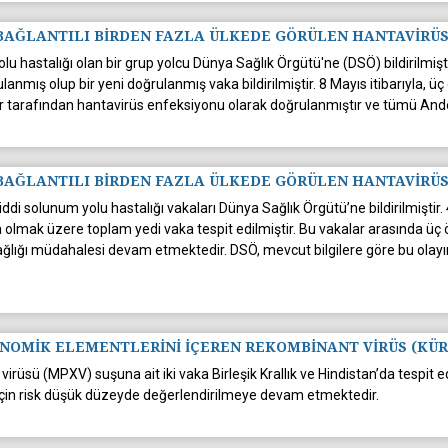
 BAĞLANTILI BİRDEN FAZLA ÜLKEDE GÖRÜLEN HANTAVİRÜ
u hastalığı olan bir grup yolcu Dünya Sağlık Örgütü'ne (DSÖ) bildirilmişti
anmış olup bir yeni doğrulanmış vaka bildirilmiştir. 8 Mayıs itibarıyla, 
var tarafından hantavirüs enfeksiyonu olarak doğrulanmıştır ve tümü An
 BAĞLANTILI BİRDEN FAZLA ÜLKEDE GÖRÜLEN HANTAVİRÜ
ddi solunum yolu hastalığı vakaları Dünya Sağlık Örgütü’ne bildirilmiştir.
 olmak üzere toplam yedi vaka tespit edilmiştir. Bu vakalar arasında üç ö
ağlığı müdahalesi devam etmektedir. DSÖ, mevcut bilgilere göre bu olayın
 GENOMİK ELEMENTLERİNİ İÇEREN REKOMBİNANT VİRÜS (KÜ
irüsü (MPXV) suşuna ait iki vaka Birleşik Krallık ve Hindistan’da tespit ed
için risk düşük düzeyde değerlendirilmeye devam etmektedir.