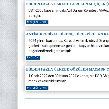
BİRDEN FAZLA ÜLKEDE GÖRÜLEN M. ÇİÇEK (
UST-2005 kapsamındaki Acil Durum Komitesi, M-Pox'un d
etmiştir.
M-ÇIÇEĞI (MPOX)
ANTİMİKROBİYAL DİRENÇ, HİPERVİRÜLAN K
2024 yılının başlarında, Küresel Antimikrobiyal Dir
genleri - karbapenemaz genleri - taşıyan hipervirüla
değerlendirmek gerekmiştir.
PNÖMONI
BİRDEN FAZLA ÜLKEDE GÖRÜLEN MAYMUN Çİ
1 Ocak 2022'den 30 Nisan 2024'e kadar, altı DSÖ Bö
mpox vakası bildirilmiştir
M-ÇIÇEĞI (MPOX)