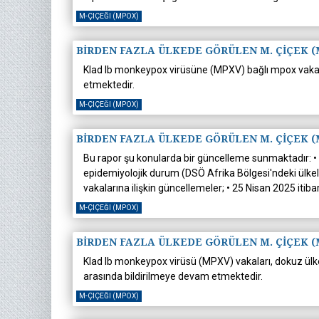
M-ÇIÇEĞI (MPOX)
BİRDEN FAZLA ÜLKEDE GÖRÜLEN M. ÇİÇEK (
Klad Ib monkeypox virüsüne (MPXV) bağlı mpox vakaları
etmektedir.
M-ÇIÇEĞI (MPOX)
BİRDEN FAZLA ÜLKEDE GÖRÜLEN M. ÇİÇEK (
Bu rapor şu konularda bir güncelleme sunmaktadır: • 3
epidemiyolojik durum (DSÖ Afrika Bölgesi'ndeki ülkele
vakalarına ilişkin güncellemeler; • 25 Nisan 2025 itib
M-ÇIÇEĞI (MPOX)
BİRDEN FAZLA ÜLKEDE GÖRÜLEN M. ÇİÇEK (
Klad Ib monkeypox virüsü (MPXV) vakaları, dokuz ülke
arasında bildirilmeye devam etmektedir.
M-ÇIÇEĞI (MPOX)