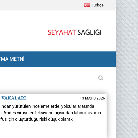
Türkçe
TMA METNİ
S VAKALARI
13 MAYIS 2026
rdından yürütülen incelemelerde, yolcular arasında
n 8’i Andes virüsü enfeksiyonu açısından laboratuvarca
fus için oluşturduğu riski düşük olarak