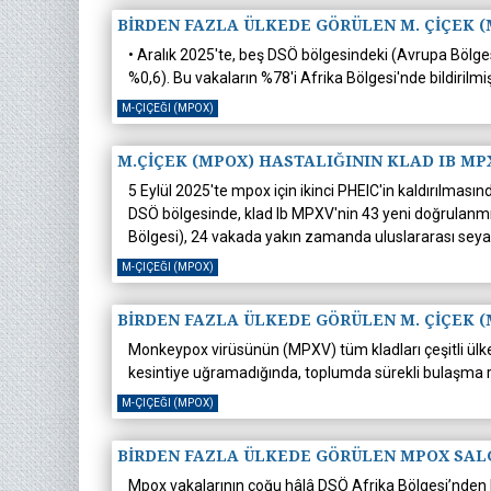
BİRDEN FAZLA ÜLKEDE GÖRÜLEN M. ÇİÇEK (
• Aralık 2025'te, beş DSÖ bölgesindeki (Avrupa Bölges
%0,6). Bu vakaların %78'i Afrika Bölgesi'nde bildirilmiş
M-ÇIÇEĞI (MPOX)
M.ÇİÇEK (MPOX) HASTALIĞININ KLAD IB M
5 Eylül 2025'te mpox için ikinci PHEIC'in kaldırılması
DSÖ bölgesinde, klad Ib MPXV'nin 43 yeni doğrulanmış
Bölgesi), 24 vakada yakın zamanda uluslararası seyah
M-ÇIÇEĞI (MPOX)
BİRDEN FAZLA ÜLKEDE GÖRÜLEN M. ÇİÇEK (
Monkeypox virüsünün (MPXV) tüm kladları çeşitli ülk
kesintiye uğramadığında, toplumda sürekli bulaşma 
M-ÇIÇEĞI (MPOX)
BİRDEN FAZLA ÜLKEDE GÖRÜLEN MPOX SAL
Mpox vakalarının çoğu hâlâ DSÖ Afrika Bölgesi’nden 