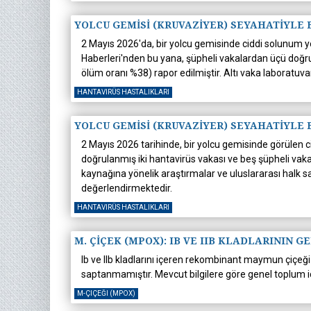
YOLCU GEMİSİ (KRUVAZİYER) SEYAHATİYLE
2 Mayıs 2026'da, bir yolcu gemisinde ciddi solunum yol
Haberleri'nden bu yana, şüpheli vakalardan üçü doğrul
ölüm oranı %38) rapor edilmiştir. Altı vaka laboratu
HANTAVIRÜS HASTALIKLARI
YOLCU GEMİSİ (KRUVAZİYER) SEYAHATİYLE
2 Mayıs 2026 tarihinde, bir yolcu gemisinde görülen ci
doğrulanmış iki hantavirüs vakası ve beş şüpheli vaka
kaynağına yönelik araştırmalar ve uluslararası halk s
değerlendirmektedir.
HANTAVIRÜS HASTALIKLARI
M. ÇİÇEK (MPOX): IB VE IIB KLADLARININ
Ib ve IIb kladlarını içeren rekombinant maymun çiçeği v
saptanmamıştır. Mevcut bilgilere göre genel toplum 
M-ÇIÇEĞI (MPOX)