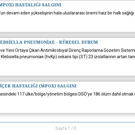
MPOX) HASTALIĞI SALGINI
evam eden yükselişinin hala uluslararası önemi haiz bir halk sağlığı aci
LEBSİELLA PNEUMONİAE - KÜRESEL DURUM
enç ve Yeni Ortaya Çıkan Antimikrobiyal Direnç Raporlama Gözetim Siste
n Klebsiella pneumoniae (hvKp) sekans tipi (ST) 23 izolatlarının artan
ÇEK HASTALIĞI (MPOX) SALGINI
lgesindeki 117 ülke/bölge/yönetim bölgesi DSÖ'ye 186 ölüm dahil olma
Sayfa 1 / 0