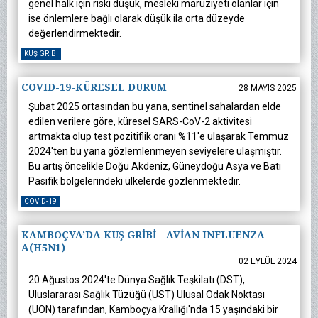
genel halk için riski düşük, mesleki maruziyeti olanlar için
ise önlemlere bağlı olarak düşük ila orta düzeyde
değerlendirmektedir.
KUŞ GRIBI
COVID-19-KÜRESEL DURUM
28 MAYIS 2025
Şubat 2025 ortasından bu yana, sentinel sahalardan elde
edilen verilere göre, küresel SARS-CoV-2 aktivitesi
artmakta olup test pozitiflik oranı %11'e ulaşarak Temmuz
2024'ten bu yana gözlemlenmeyen seviyelere ulaşmıştır.
Bu artış öncelikle Doğu Akdeniz, Güneydoğu Asya ve Batı
Pasifik bölgelerindeki ülkelerde gözlenmektedir.
COVID-19
KAMBOÇYA’DA KUŞ GRİBİ - AVİAN INFLUENZA
A(H5N1)
02 EYLÜL 2024
20 Ağustos 2024'te Dünya Sağlık Teşkilatı (DST),
Uluslararası Sağlık Tüzüğü (UST) Ulusal Odak Noktası
(UON) tarafından, Kamboçya Krallığı'nda 15 yaşındaki bir