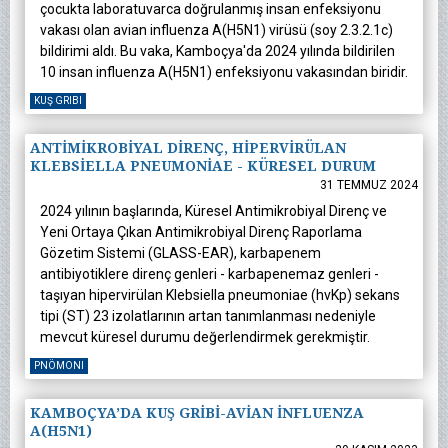
çocukta laboratuvarca doğrulanmış insan enfeksiyonu
vakası olan avian influenza A(H5N1) virüsü (soy 2.3.2.1c)
bildirimi aldı. Bu vaka, Kamboçya'da 2024 yılında bildirilen
10 insan influenza A(H5N1) enfeksiyonu vakasından biridir.
KUŞ GRIBI
ANTİMİKROBİYAL DİRENÇ, HİPERVİRÜLAN
KLEBSİELLA PNEUMONİAE - KÜRESEL DURUM
31 TEMMUZ 2024
2024 yılının başlarında, Küresel Antimikrobiyal Direnç ve
Yeni Ortaya Çıkan Antimikrobiyal Direnç Raporlama
Gözetim Sistemi (GLASS-EAR), karbapenem
antibiyotiklere direnç genleri - karbapenemaz genleri -
taşıyan hipervirülan Klebsiella pneumoniae (hvKp) sekans
tipi (ST) 23 izolatlarının artan tanımlanması nedeniyle
mevcut küresel durumu değerlendirmek gerekmiştir.
PNÖMONI
KAMBOÇYA’DA KUŞ GRİBİ-AVİAN İNFLUENZA
A(H5N1)