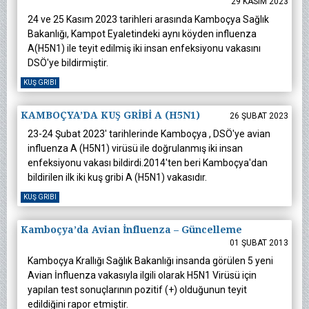
29 KASIM 2023
24 ve 25 Kasım 2023 tarihleri arasında Kamboçya Sağlık
Bakanlığı, Kampot Eyaletindeki aynı köyden influenza
A(H5N1) ile teyit edilmiş iki insan enfeksiyonu vakasını
DSÖ'ye bildirmiştir.
KUŞ GRIBI
KAMBOÇYA’DA KUŞ GRİBİ A (H5N1)
26 ŞUBAT 2023
23-24 Şubat 2023' tarihlerinde Kamboçya , DSÖ'ye avian
influenza A (H5N1) virüsü ile doğrulanmış iki insan
enfeksiyonu vakası bildirdi.2014'ten beri Kamboçya'dan
bildirilen ilk iki kuş gribi A (H5N1) vakasıdır.
KUŞ GRIBI
Kamboçya’da Avian İnfluenza – Güncelleme
01 ŞUBAT 2013
Kamboçya Krallığı Sağlık Bakanlığı insanda görülen 5 yeni
Avian İnfluenza vakasıyla ilgili olarak H5N1 Virüsü için
yapılan test sonuçlarının pozitif (+) olduğunun teyit
edildiğini rapor etmiştir.