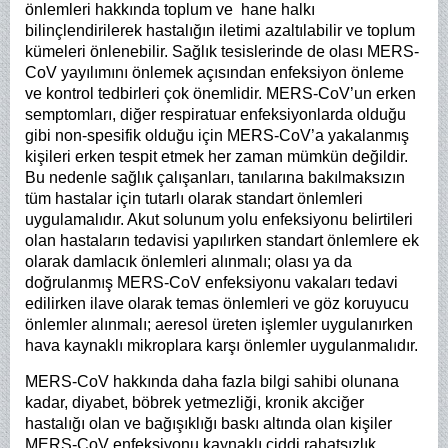
önlemleri hakkında toplum ve hane halkı
bilinçlendirilerek hastalığın iletimi azaltılabilir ve toplum
kümeleri önlenebilir. Sağlık tesislerinde de olası MERS-
CoV yayılımını önlemek açısından enfeksiyon önleme
ve kontrol tedbirleri çok önemlidir. MERS-CoV’un erken
semptomları, diğer respiratuar enfeksiyonlarda olduğu
gibi non-spesifik olduğu için MERS-CoV’a yakalanmış
kişileri erken tespit etmek her zaman mümkün değildir.
Bu nedenle sağlık çalışanları, tanılarına bakılmaksızın
tüm hastalar için tutarlı olarak standart önlemleri
uygulamalıdır. Akut solunum yolu enfeksiyonu belirtileri
olan hastaların tedavisi yapılırken standart önlemlere ek
olarak damlacık önlemleri alınmalı; olası ya da
doğrulanmış MERS-CoV enfeksiyonu vakaları tedavi
edilirken ilave olarak temas önlemleri ve göz koruyucu
önlemler alınmalı; aeresol üreten işlemler uygulanırken
hava kaynaklı mikroplara karşı önlemler uygulanmalıdır.
MERS-CoV hakkında daha fazla bilgi sahibi olunana
kadar, diyabet, böbrek yetmezliği, kronik akciğer
hastalığı olan ve bağışıklığı baskı altında olan kişiler
MERS-CoV enfeksiyonu kaynaklı ciddi rahatsızlık