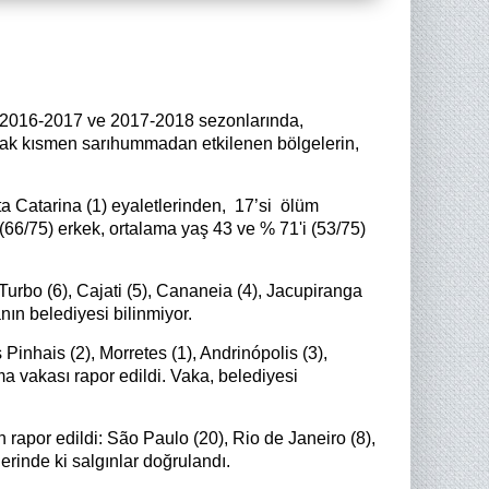
r. 2016-2017 ve 2017-2018 sezonlarında,
larak kısmen sarıhummadan etkilenen bölgelerin,
ta Catarina (1)
eyaletlerinden, 17’si ölüm
(66/75) erkek, ortalama yaş 43 ve % 71'i (53/75)
 Turbo (6), Cajati (5), Cananeia (4), Jacupiranga
anın belediyesi bilinmiyor.
inhais (2), Morretes (1), Andrinópolis (3),
 vakası rapor edildi. Vaka, belediyesi
rapor edildi: São Paulo (20), Rio de Janeiro (8),
rinde ki salgınlar doğrulandı.