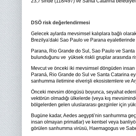
23,7'sinde (118/497) ve Santa Catarina belediyel
DSÖ risk değerlendirmesi
Gelecek aylarda mevsimsel kalıplara bağlı olara
Brezilya'daki Sao Paulo ve Parana eyaletlerinde bi
Parana, Rio Grande do Sul, Sao Paulo ve Santa Ca
bulunduğunu ve yüksek riskli gruplar arasında ris
Mevcut ve önceki iki mevsimsel döngüden insan vak
Paraná, Rio Grande do Sul ve Santa Catarina eyale
sarıhumma iletimine elverişli ekosistemlere ve Arj
Önceki mevsim döngüsü boyunca, seyahat edenler
vektörün olmadığı ülkelerde (veya kış mevsiminde 
bölgelerden gelen uluslararası gezginler için yü
Bugüne kadar, Aedes aegypti'nin sarıhumma geçi
insan olmayan primatlar) ve kentsel veya banliy
görülen sarıhumma virüsü, Haemagogus ve Sabethe