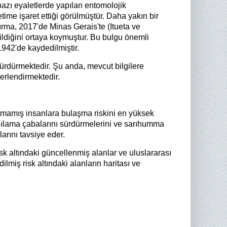
bazı eyaletlerde yapılan entomolojik
ime işaret ettiği görülmüştür. Daha yakın bir
ırma, 2017'de Minas Gerais'te (Itueta ve
ildiğini ortaya koymuştur. Bu bulgu önemli
1942'de kaydedilmiştir.
ürdürmektedir. Şu anda, mevcut bilgilere
erlendirmektedir.
mamış insanlara bulaşma riskini en yüksek
aşılama çabalarını sürdürmelerini ve sarıhumma
arını tavsiye eder.
k altındaki güncellenmiş alanlar ve uluslararası
lmiş risk altındaki alanların haritası ve