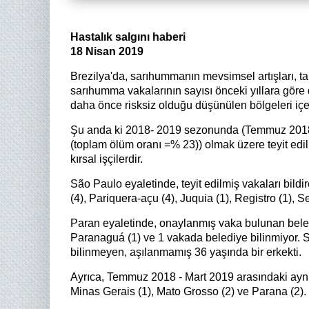
Hastalık salgını haberi
18 Nisan 2019
Brezilya'da, sarıhummanın mevsimsel artışları, t
sarıhumma vakalarının sayısı önceki yıllara göre 
daha önce risksiz olduğu düşünülen bölgeleri iç
Şu anda ki 2018- 2019 sezonunda (Temmuz 2018 
(toplam ölüm oranı =% 23)) olmak üzere teyit edil
kırsal işçilerdir.
São Paulo eyaletinde, teyit edilmiş vakaları bildi
(4), Pariquera-açu (4), Juquia (1), Registro (1), 
Paran eyaletinde, onaylanmış vaka bulunan beledi
Paranaguá (1) ve 1 vakada belediye bilinmiyor. 
bilinmeyen, aşılanmamış 36 yaşında bir erkekti.
Ayrıca, Temmuz 2018 - Mart 2019 arasındaki aynı 
Minas Gerais (1), Mato Grosso (2) ve Parana (2).