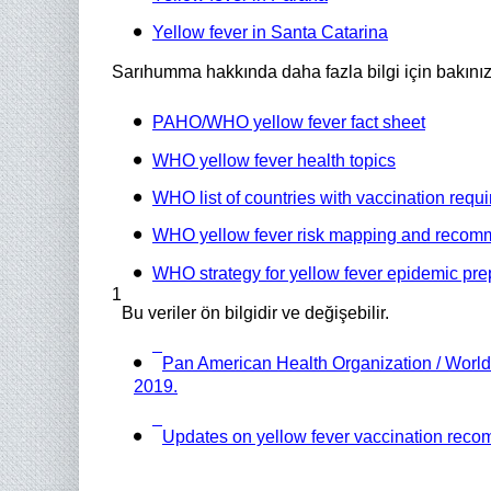
Yellow fever in Santa Catarina
Sarıhumma hakkında daha fazla bilgi için bakınız
PAHO/WHO yellow fever fact sheet
WHO yellow fever health topics
WHO list of countries with vaccination requ
WHO yellow fever risk mapping and recomme
WHO strategy for yellow fever epidemic pr
1
Bu veriler ön bilgidir ve değişebilir.
2
Pan American Health Organization / Worl
2019.
3
Updates on yellow fever vaccination recomme