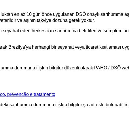
luktan en az 10 gün önce uygulanan DSÖ onaylı sarıhumma aşılar
terlidir ve aşının takviye dozuna gerek yoktur.
seyahat eden herkes için sarıhumma belirtileri ve semptomların
larak Brezilya'ya herhangi bir seyahat veya ticaret kısıtlaması 
rıhumma durumuna ilişkin bilgiler düzenli olarak PAHO / DSÖ web
ico, prevenção e tratamento
eki sarıhumma durumuna ilişkin bilgiler şu adreste bulunabilir: