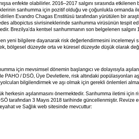
şsa enfekte olabilirler. 2016–2017 salgını sırasında etkilenen 
erinin sarıhumma için pozitif olduğu ve çoğunlukla ormanda ilet
dirilen Evandro Chagas Enstitüsü tarafından yürütülen bir araşt
Aedes albopictus sivrisineklerinde sarıhumma virüsünün tespit ed
tedir. Brezilya'da kentsel sarıhummanın son belgelenen salgını 
n yeni bilgilere dayanarak risk değerlendirmesini incelemeyi s
k, bölgesel düzeyde orta ve küresel düzeyde düşük olarak değ
umma için mevsimsel dönemin başlangıcı ve dolayısıyla aşılan
nle PAHO / DSÖ, Üye Devletlere, risk altındaki popülasyonları 
olcuları bilgilendirmek ve aşı olmak için gerekli önlemleri almal
 herkesin aşılanmasını önermektedir. Sarıhumma iletimi için ris
SÖ tarafından 3 Mayıs 2018 tarihinde güncellenmiştir. Revize edi
eyahat ve Sağlık web sitesinde mevcuttur: