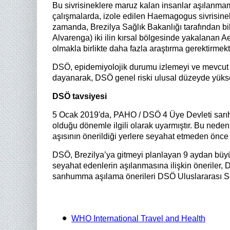
Bu sivrisineklere maruz kalan insanlar aşılanmamı
çalışmalarda, izole edilen Haemagogus sivrisinekl
zamanda, Brezilya Sağlık Bakanlığı tarafından bil
Alvarenga) iki ilin kırsal bölgesinde yakalanan 
olmakla birlikte daha fazla araştırma gerektirmek
DSÖ, epidemiyolojik durumu izlemeyi ve mevcut e
dayanarak, DSÖ genel riski ulusal düzeyde yükse
DSÖ tavsiyesi
5 Ocak 2019'da, PAHO / DSÖ 4 Üye Devleti sarıh
olduğu dönemle ilgili olarak uyarmıştır. Bu nede
aşısının önerildiği yerlere seyahat etmeden önce y
DSÖ, Brezilya’ya gitmeyi planlayan 9 aydan büyük
seyahat edenlerin aşılanmasına ilişkin öneriler, D
sarıhumma aşılama önerileri DSÖ Uluslararası S
WHO International Travel and Health