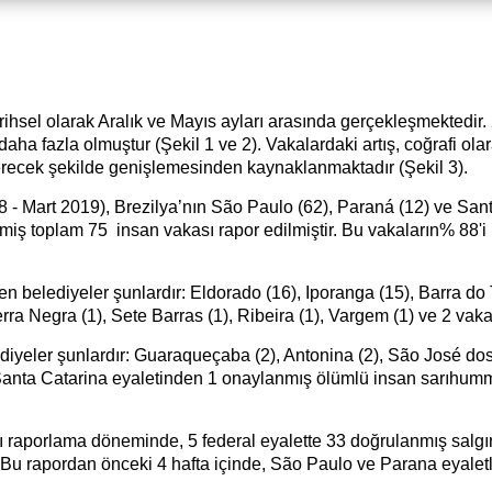
arihsel olarak Aralık ve Mayıs ayları arasında gerçekleşmektedi
daha fazla olmuştur (Şekil 1 ve 2). Vakalardaki artış, coğrafi o
erecek şekilde genişlemesinden kaynaklanmaktadır (Şekil 3).
- Mart 2019), Brezilya’nın São Paulo
(62), Paraná (12) ve San
miş toplam 75 insan vakası rapor edilmiştir.
Bu vakaların% 88'i 
ren belediyeler şunlardır: Eldorado (16), Iporanga (15), Barra do
Serra Negra (1), Sete Barras (1), Ribeira (1), Vargem (1) ve 2 vak
yeler şunlardır: Guaraqueçaba (2), Antonina (2), São José dos P
Santa Catarina eyaletinden 1 onaylanmış ölümlü insan sarıhumma
raporlama döneminde, 5 federal eyalette 33 doğrulanmış salgın 
 Bu rapordan önceki 4 hafta içinde, São Paulo ve Parana eyaletle