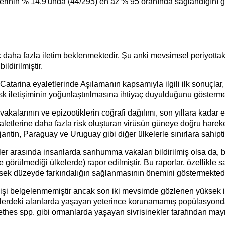
erinin % 14.9'unda (44/295) en az % 95 oranında sağlandığını g
k daha fazla iletim beklenmektedir. Şu anki mevsimsel periyott
ldirilmiştir.
tarina eyaletlerinde Aşılamanın kapsamıyla ilgili ilk sonuçlar,
k iletişiminin yoğunlaştırılmasına ihtiyaç duyulduğunu gösterme
alarının ve epizootiklerin coğrafi dağılımı, son yıllara kadar e
tlerine daha fazla risk oluşturan virüsün güneye doğru hareket 
antin, Paraguay ve Uruguay gibi diğer ülkelerle sınırlara sahipti
 arasında insanlarda sarıhumma vakaları bildirilmiş olsa da, 
görülmediği ülkelerde) rapor edilmiştir. Bu raporlar, özellikle s
ksek düzeyde farkındalığın sağlanmasının önemini göstermektedi
şi belgelenmemiştir ancak son iki mevsimde gözlenen yüksek in
ölerdeki alanlarda yaşayan yeterince korunamamış popülasyonda
s spp. gibi ormanlarda yaşayan sivrisinekler tarafından maymu