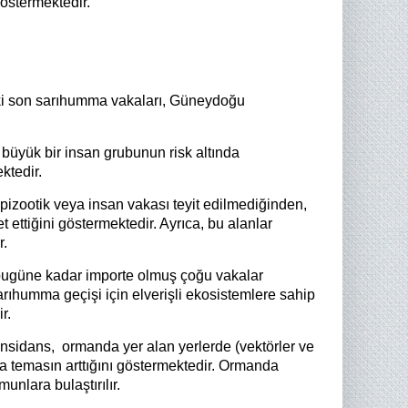
östermektedir.
aki son sarıhumma vakaları, Güneydoğu
 büyük bir insan grubunun risk altında
ktedir.
pizootik veya insan vakası teyit edilmediğinden,
ettiğini göstermektedir. Ayrıca, bu alanlar
r.
bugüne kadar importe olmuş çoğu vakalar
arıhumma geçişi için elverişli ekosistemlere sahip
r.
sidans, ormanda yer alan yerlerde (vektörler ve
 temasın arttığını göstermektedir. Ormanda
nlara bulaştırılır.