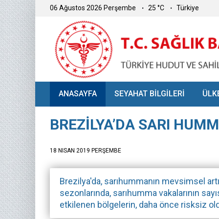
06 Ağustos 2026 Perşembe
25 °C
Türkiye
ANASAYFA
SEYAHAT BİLGİLERİ
ÜLK
BREZİLYA’DA SARI HUM
18 NISAN 2019 PERŞEMBE
Brezilya'da, sarıhummanın mevsimsel artış
sezonlarında, sarıhumma vakalarının sayıs
etkilenen bölgelerin, daha önce risksiz 