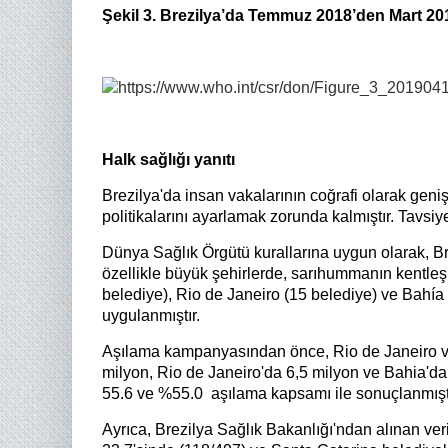
Şekil 3. Brezilya’da Temmuz 2018’den Mart 2019
Halk sağlığı yanıtı
Brezilya'da insan vakalarının coğrafi olarak ge
politikalarını ayarlamak zorunda kalmıştır. Tavsi
Dünya Sağlık Örgütü kurallarına uygun olarak, Br
özellikle büyük şehirlerde, sarıhummanın kentleşme
belediye), Rio de Janeiro (15 belediye) ve Bahía
uygulanmıştır.
Aşılama kampanyasından önce, Rio de Janeiro ve 
milyon, Rio de Janeiro'da 6,5 ​​milyon ve Bahia'
55.6 ve %55.0 aşılama kapsamı ile sonuçlanmışt
Ayrıca, Brezilya Sağlık Bakanlığı'ndan alınan ve