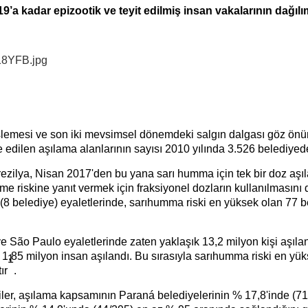
’a kadar epizootik ve teyit edilmiş insan vakalarının dağılı
nişlemesi ve son iki mevsimsel dönemdeki salgın dalgası göz önü
ye edilen aşılama alanlarının sayısı 2010 yılında 3.526 belediye
ezilya, Nisan 2017'den bu yana sarı humma için tek bir doz aşıl
 riskine yanıt vermek için fraksiyonel dozların kullanılmasını d
 (8 belediye) eyaletlerinde, sarıhumma riski en yüksek olan 77
São Paulo eyaletlerinde zaten yaklaşık 13,2 milyon kişi aşıla
da 1,85 milyon insan aşılandı. Bu sırasıyla sarıhumma riski en 
1
ır
.
riler, aşılama kapsamının Paraná belediyelerinin % 17,8'inde (7