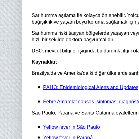
Sarıhumma aşılama ile kolayca önlenebilir. Yolcu
bağışıklık ve yaşam boyu koruma sağlamak için ye
Sarıhumma riski taşıyan bölgelerde yaşayan veya 
hızlı bir şekilde doktora başvurmalıdır.
DSÖ, mevcut bilgiler ışığında bu durumla ilgili o
Kaynaklar:
Brezilya'da ve Amerika'da ki diğer ülkelerde sa
PAHO: Epidemiological Alerts and Updates
Febre Amarela: causas, sintomas, diagnóst
São Paulo, Parana ve Santa Catarina eyaletlerind
Yellow fever in São Paulo
Yellow fever in Paraná