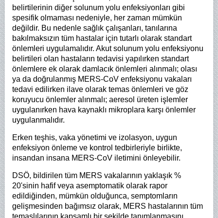
belirtilerinin diğer solunum yolu enfeksiyonları gibi
spesifik olmaması nedeniyle, her zaman mümkün
değildir. Bu nedenle sağlık çalışanları, tanılarına
bakılmaksızın tüm hastalar için tutarlı olarak standart
önlemleri uygulamalıdır. Akut solunum yolu enfeksiyonu
belirtileri olan hastaların tedavisi yapılırken standart
önlemlere ek olarak damlacık önlemleri alınmalı; olası
ya da doğrulanmış MERS-CoV enfeksiyonu vakaları
tedavi edilirken ilave olarak temas önlemleri ve göz
koruyucu önlemler alınmalı; aeresol üreten işlemler
uygulanırken hava kaynaklı mikroplara karşı önlemler
uygulanmalıdır.
Erken teşhis, vaka yönetimi ve izolasyon, uygun
enfeksiyon önleme ve kontrol tedbirleriyle birlikte,
insandan insana MERS-CoV iletimini önleyebilir.
DSÖ, bildirilen tüm MERS vakalarının yaklaşık %
20'sinin hafif veya asemptomatik olarak rapor
edildiğinden, mümkün olduğunca, semptomların
gelişmesinden bağımsız olarak, MERS hastalarının tüm
temaslılarının kapsamlı bir şekilde tanımlanmasını,