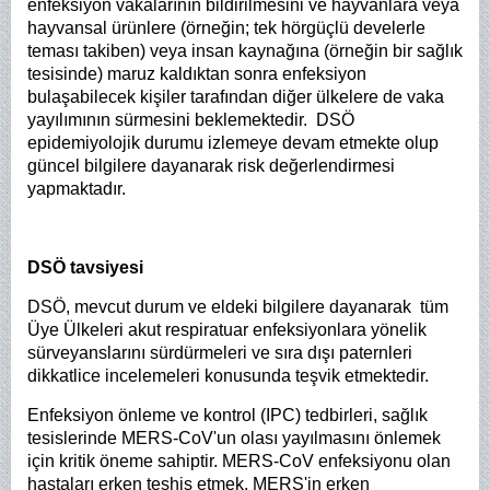
enfeksiyon vakalarının bildirilmesini ve hayvanlara veya
hayvansal ürünlere (örneğin; tek hörgüçlü develerle
teması takiben) veya insan kaynağına (örneğin bir sağlık
tesisinde) maruz kaldıktan sonra enfeksiyon
bulaşabilecek kişiler tarafından diğer ülkelere de vaka
yayılımının sürmesini beklemektedir. DSÖ
epidemiyolojik durumu izlemeye devam etmekte olup
güncel bilgilere dayanarak risk değerlendirmesi
yapmaktadır.
DSÖ tavsiyesi
DSÖ, mevcut durum ve eldeki bilgilere dayanarak tüm
Üye Ülkeleri akut respiratuar enfeksiyonlara yönelik
sürveyanslarını sürdürmeleri ve sıra dışı paternleri
dikkatlice incelemeleri konusunda teşvik etmektedir.
Enfeksiyon önleme ve kontrol (IPC) tedbirleri, sağlık
tesislerinde MERS-CoV'un olası yayılmasını önlemek
için kritik öneme sahiptir. MERS-CoV enfeksiyonu olan
hastaları erken teşhis etmek, MERS'in erken