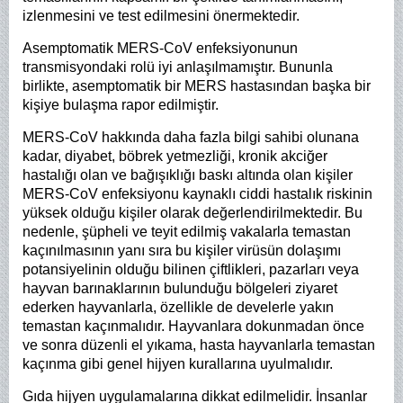
izlenmesini ve test edilmesini önermektedir.
Asemptomatik MERS-CoV enfeksiyonunun
transmisyondaki rolü iyi anlaşılmamıştır. Bununla
birlikte, asemptomatik bir MERS hastasından başka bir
kişiye bulaşma rapor edilmiştir.
MERS-CoV hakkında daha fazla bilgi sahibi olunana
kadar, diyabet, böbrek yetmezliği, kronik akciğer
hastalığı olan ve bağışıklığı baskı altında olan kişiler
MERS-CoV enfeksiyonu kaynaklı ciddi hastalık riskinin
yüksek olduğu kişiler olarak değerlendirilmektedir. Bu
nedenle, şüpheli ve teyit edilmiş vakalarla temastan
kaçınılmasının yanı sıra bu kişiler virüsün dolaşımı
potansiyelinin olduğu bilinen çiftlikleri, pazarları veya
hayvan barınaklarının bulunduğu bölgeleri ziyaret
ederken hayvanlarla, özellikle de develerle yakın
temastan kaçınmalıdır. Hayvanlara dokunmadan önce
ve sonra düzenli el yıkama, hasta hayvanlarla temastan
kaçınma gibi genel hijyen kurallarına uyulmalıdır.
Gıda hijyen uygulamalarına dikkat edilmelidir. İnsanlar