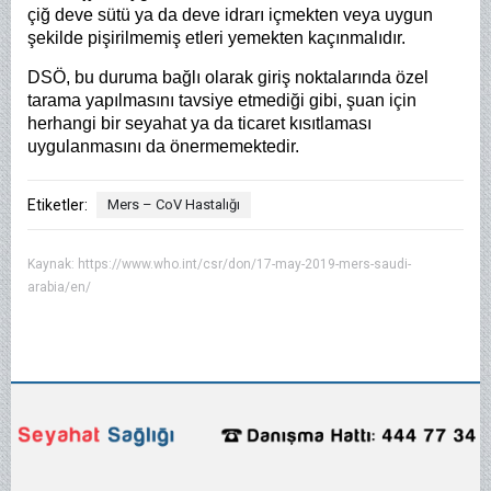
çiğ deve sütü ya da deve idrarı içmekten veya uygun
şekilde pişirilmemiş etleri yemekten kaçınmalıdır.
DSÖ, bu duruma bağlı olarak giriş noktalarında özel
tarama yapılmasını tavsiye etmediği gibi, şuan için
herhangi bir seyahat ya da ticaret kısıtlaması
uygulanmasını da önermemektedir.
Etiketler:
Mers – CoV Hastalığı
Kaynak:
https://www.who.int/csr/don/17-may-2019-mers-saudi-
arabia/en/