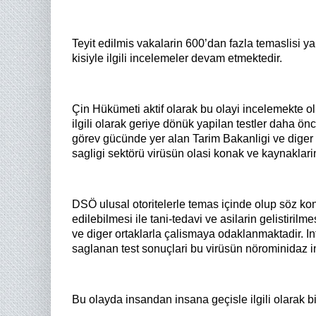
Teyit edilmis vakalarin 600’dan fazla temaslisi ya
kisiyle ilgili incelemeler devam etmektedir.
Çin Hükümeti aktif olarak bu olayi incelemekte ol
ilgili olarak geriye dönük yapilan testler daha önc
görev gücünde yer alan Tarim Bakanligi ve diger 
sagligi sektörü virüsün olasi konak ve kaynaklarin
DSÖ ulusal otoritelerle temas içinde olup söz ko
edilebilmesi ile tani-tedavi ve asilarin gelistiri
ve diger ortaklarla çalismaya odaklanmaktadir. In
saglanan test sonuçlari bu virüsün nörominidaz i
Bu olayda insandan insana geçisle ilgili olarak b