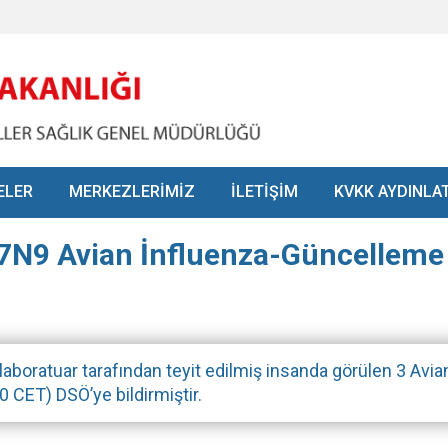
ELER
MERKEZLERİMİZ
İLETİŞİM
KVKK AYDINLA
H7N9 Avian İnfluenza-Güncelleme
laboratuar tarafından teyit edilmiş insanda görülen 3 Avi
 CET) DSÖ’ye bildirmiştir.