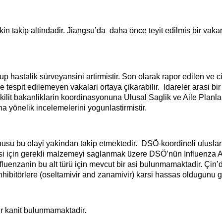
kin takip altindadir. Jiangsu’da
daha önce teyit edilmis bir vakan
up hastalik sürveyansini artirmistir. Son olarak rapor edilen ve
e tespit edilemeyen vakalari ortaya çikarabilir.
Idareler arasi bi
kilit bakanliklarin koordinasyonuna Ulusal Saglik ve Aile Plan
a yönelik incelemelerini yogunlastirmistir.
nusu bu olayi yakindan takip etmektedir.
DSÖ-koordineli uluslarar
lmesi için gerekli malzemeyi saglanmak üzere DSÖ’nün Influenza Ar
fluenzanin bu alt türü için mevcut bir asi bulunmamaktadir. Çin’
nhibitörlere (oseltamivir and zanamivir) karsi hassas oldugunu 
ir kanit bulunmamaktadir.