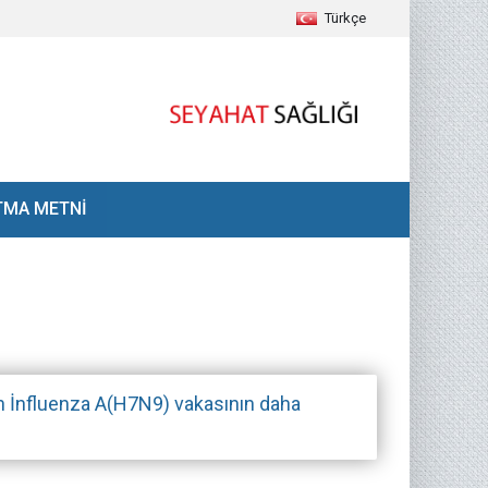
Türkçe
TMA METNİ
an İnfluenza A(H7N9) vakasının daha