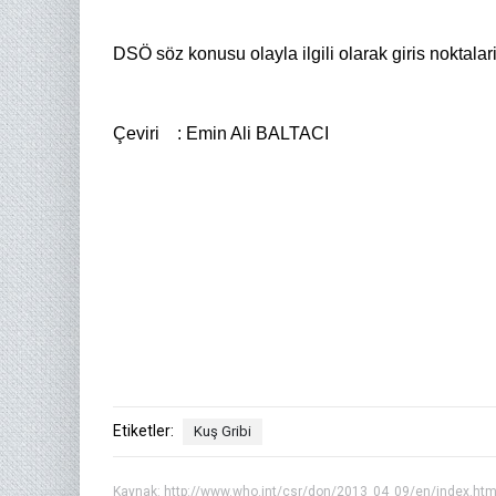
DSÖ söz konusu olayla ilgili olarak giris noktalar
Çeviri
: Emin Ali BALTACI
Etiketler:
Kuş Gribi
Kaynak:
http://www.who.int/csr/don/2013_04_09/en/index.htm