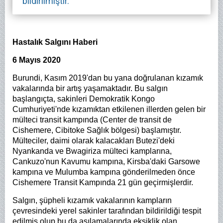
bildirilmiştir.
Hastalık Salgını Haberi
6 Mayıs
2020
Burundi, Kasım 2019'dan bu yana doğrulanan kızamık
vakalarında bir artış yaşamaktadır. Bu salgın
başlangıçta, sakinleri Demokratik Kongo
Cumhuriyeti'nde kızamıktan etkilenen illerden gelen bir
mülteci transit kampında (Center de transit de
Cishemere, Cibitoke Sağlık bölgesi) başlamıştır.
Mülteciler, daimi olarak kalacakları Butezi'deki
Nyankanda ve Bwagiriza mülteci kamplarına,
Cankuzo'nun Kavumu kampına, Kirsba'daki Garsowe
kampına ve Mulumba kampına gönderilmeden önce
Cishemere Transit Kampında 21 gün geçirmişlerdir.
Salgın, şüpheli kızamık vakalarının kampların
çevresindeki yerel sakinler tarafından bildirildiği tespit
edilmiş olup bu da aşılamalarında eksiklik olan