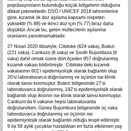
popülasyonların bulunduğu küçük bölgelerin olduğuna
dikkat çekmektedir. DSÖ / UNICEF 2018 tahminlerine
göre, kızamık ilk doz aşılama kapsamı nispeten
yüksektir (% 88) ve ikinci doz için (% 77) biraz daha
düşüktür. Ancak bu, gelen mültecilerin aşılanma
oranlarını yansıtmamaktadır.
27 Nisan 2020 itibariyle, Cibitoke (624 vaka), Butezi
(221 vaka), Cankuzo (6 vaka) ve South Bujumbura (6
vaka) dahil olmak üzere dört ilçeden 857 doğrulanmış
kızamık vakası bildirilmiştir. Cibitoke'deki kızamık
vakalarının 601'i epidemiyolojik olarak bağlantılı olup
20'si laboratuvarca doğrulanmış ve üçünün ise klinik
olarak tanısı konmuştur. Butezi bölgesinde 27'si
laboratuvarca doğrulanmış, 192'si epidemiyolojik olarak
bağlantılı olup ikisinin ise klinik olarak tanısı konmuştur.
Cankuzo'da 6 vakanın hepsi laboratuvarda
doğrulanırken, Güney Bujumbura bölgesinde üç vaka
laboratuvarca doğrulanmış ve üçünün ise
epidemiyolojik olarak bağlantılı olduğu tespit edilmiştir.
9 ila 59 aylık çocuklar hastalıktan en fazla etkilenen yaş