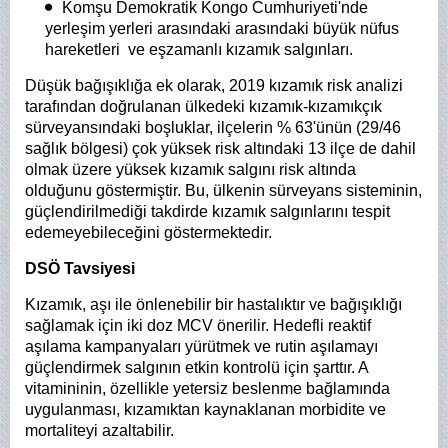
Komşu Demokratik Kongo Cumhuriyeti'nde
yerleşim yerleri arasındaki arasındaki büyük nüfus
hareketleri ve eşzamanlı kızamık salgınları.
Düşük bağışıklığa ek olarak, 2019 kızamık risk analizi
tarafından doğrulanan ülkedeki kızamık-kızamıkçık
sürveyansındaki boşluklar, ilçelerin % 63'ünün (29/46
sağlık bölgesi) çok yüksek risk altındaki 13 ilçe de dahil
olmak üzere yüksek kızamık salgını risk altında
olduğunu göstermiştir. Bu, ülkenin sürveyans sisteminin,
güçlendirilmediği takdirde kızamık salgınlarını tespit
edemeyebileceğini göstermektedir.
DSÖ Tavsiyesi
Kızamık, aşı ile önlenebilir bir hastalıktır ve bağışıklığı
sağlamak için iki doz MCV önerilir. Hedefli reaktif
aşılama kampanyaları yürütmek ve rutin aşılamayı
güçlendirmek salgının etkin kontrolü için şarttır. A
vitamininin, özellikle yetersiz beslenme bağlamında
uygulanması, kızamıktan kaynaklanan morbidite ve
mortaliteyi azaltabilir.