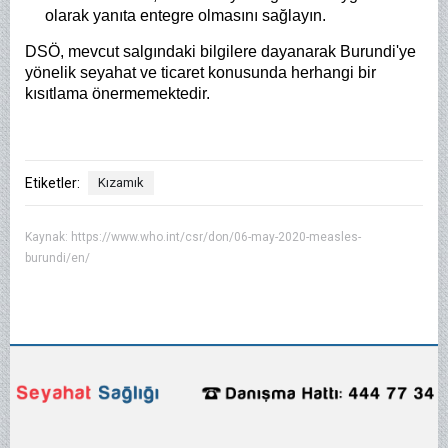
olarak yanıta entegre olmasını sağlayın.
DSÖ, mevcut salgındaki bilgilere dayanarak Burundi'ye
yönelik seyahat ve ticaret konusunda herhangi bir
kısıtlama önermemektedir.
Etiketler:
Kızamık
Kaynak:
https://www.who.int/csr/don/06-may-2020-measles-
burundi/en/