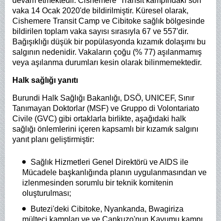
devam etmektedir. Cishemere Transit kampındaki son
vaka 14 Ocak 2020'de bildirilmiştir. Küresel olarak,
Cishemere Transit Camp ve Cibitoke sağlık bölgesinde
bildirilen toplam vaka sayısı sırasıyla 67 ve 557'dir.
Bağışıklığı düşük bir popülasyonda kızamık dolaşımı bu
salgının nedenidir. Vakaların çoğu (% 77) aşılanmamış
veya aşılanma durumları kesin olarak bilinmemektedir.
Halk sağlığı yanıtı
Burundi Halk Sağlığı Bakanlığı, DSÖ, UNICEF, Sınır
Tanımayan Doktorlar (MSF) ve Gruppo di Volontariato
Civile (GVC) gibi ortaklarla birlikte, aşağıdaki halk
sağlığı önlemlerini içeren kapsamlı bir kızamık salgını
yanıt planı geliştirmiştir:
Sağlık Hizmetleri Genel Direktörü ve AIDS ile
Mücadele başkanlığında planın uygulanmasından ve
izlenmesinden sorumlu bir teknik komitenin
oluşturulması;
Butezi'deki Cibitoke, Nyankanda, Bwagiriza
mülteci kampları ve ve Cankuzo'nun Kavumu kampı