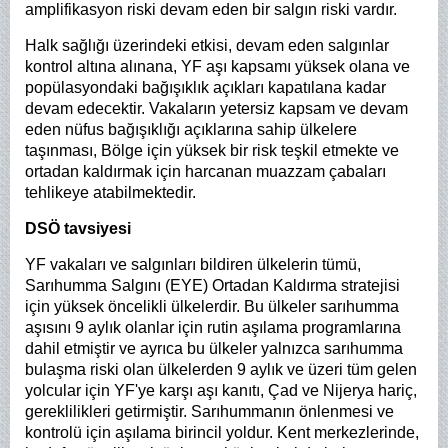
amplifikasyon riski devam eden bir salgın riski vardır.
Halk sağlığı üzerindeki etkisi, devam eden salgınlar
kontrol altına alınana, YF aşı kapsamı yüksek olana ve
popülasyondaki bağışıklık açıkları kapatılana kadar
devam edecektir.
Vakaların yetersiz kapsam ve devam
eden nüfus bağışıklığı açıklarına sahip ülkelere
taşınması, Bölge için yüksek bir risk teşkil etmekte ve
ortadan kaldırmak için harcanan muazzam çabaları
tehlikeye atabilmektedir.
DSÖ tavsiyesi
YF vakaları ve salgınları bildiren ülkelerin tümü,
Sarıhumma Salgını (EYE) Ortadan Kaldırma stratejisi
için yüksek öncelikli ülkelerdir. Bu ülkeler sarıhumma
aşısını 9 aylık olanlar için rutin aşılama programlarına
dahil etmiştir ve ayrıca bu ülkeler yalnızca sarıhumma
bulaşma riski olan ülkelerden 9 aylık ve üzeri tüm gelen
yolcular için YF'ye karşı aşı kanıtı, Çad ve Nijerya hariç,
gereklilikleri getirmiştir. Sarıhummanın önlenmesi ve
kontrolü için aşılama birincil yoldur. Kent merkezlerinde,