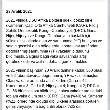
23 Aralık 2021
2021 yılında DSÖ Afrika Bölgesi'ndeki dokuz ülke
(Kamerun, Çad, Orta Afrika Cumhuriyeti (CAR), Fildişi
Sahili, Demokratik Kongo Cumhuriyeti (DRC), Gana,
Nijer, Nijerya ve Kongo Cumhuriyeti) hastalık için
yüksek risk altında olan ve sarıhumma (YF) bulaşma ve
salgın geçmişi olan bölgelerde laboratuvar tarafından
doğrulanmış sarıhumma (YF) vakaları olduğunu
bildirmiştir. Salgına bağlı vaka sayılarında artış
görülmektedir ve acil müdahale gerektirmektedir.
2021 yılının başından 20 Aralık tarihine kadar, 300 olası
ve 88 laboratuvarca doğrulanmış YF vakası olmuştur.
Olası vakalar arasında altı ülkeden (Gana = 42;
Kamerun = 8; Çad = 8; Nijerya = 4; Kongo = 2; DRC =
2), 66 ölüm vakası bildirilmiştir olası vakalar arasındaki
toplam vaka ölüm oranı (CFR), Gana (%40) ve Kamerun
(%21) örneğinde olduğu gibi ülkeler arasında görülen
geniş varyasyonla bağlantılı olarak %22'dir.