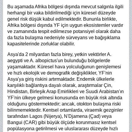
Bu aşamada Afrika bölgesi dışında mevcut salgınla ilgili
herhangi bir vaka bildirilmediği için küresel düzeyde
genel risk düşük kabul edilmektedir. Bununla birlikte,
Afrika bölgesi dışında YF için uygun ekosistemler vardır
ve zamanında tespit edilmezse potansiyel olarak daha
da fazla bulaşma nedeniyle sürveyans ve bağışıklama
kapasitelerinde zorluklar olabilir.
Asya'da 2 milyardan fazla birey, yetkin vektörler A.
aegypti ve A. albopictus'un bulunduğu bölgelerde
yaşamaktadır. Küresel hava yolculuğunun genişlemesi
ve hızlı ekolojik ve demografik değişiklikler, YF'nin
Asya'ya giriş riskini artırmaktadır. Endemik ülkelerle
karşılıklı bağlantıya dayalı olarak, araştırmalar Çin,
Hindistan, Birleşik Arap Emirlikleri ve Suudi Arabistan'ın
YF'nin ülkeye gelmesi konusunda en büyük risk altında
olduğunu göstermektedir; ancak, otokton bulaşma riski
bilinmemektedir. Kentsel ortamlarda, viraemik gezginler
tarafından Lagos (Nijerya), N'Djamena (Çad) veya
Bangui (CAR) gibi büyük ölçüde korunmasız kentsel
popülasyona getirilmesi ve uluslararası düzeyde hızlı