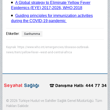
A Global strategy to Eliminate Yellow Fever
Epidemics (EYE) 2017-2026, WHO 2018
Guiding principles for immunization activities
during the COVID-19 pandemic
Etiketler:
Sarıhumma
Kaynak:
https://www.who.int/emergencies/disease-outbreak-
news/item/yellow-fever---west-and-central-africa
© 2026 Türkiye Hudut ve Sahiller Sağlık Genel Müdürlüğü. Tüm
Hakları Saklıdır.