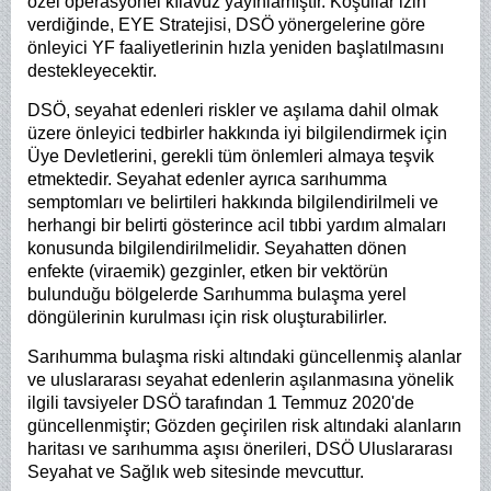
özel operasyonel kılavuz yayınlamıştır. Koşullar izin
verdiğinde, EYE Stratejisi, DSÖ yönergelerine göre
önleyici YF faaliyetlerinin hızla yeniden başlatılmasını
destekleyecektir.
DSÖ, seyahat edenleri riskler ve aşılama dahil olmak
üzere önleyici tedbirler hakkında iyi bilgilendirmek için
Üye Devletlerini, gerekli tüm önlemleri almaya teşvik
etmektedir. Seyahat edenler ayrıca sarıhumma
semptomları ve belirtileri hakkında bilgilendirilmeli ve
herhangi bir belirti gösterince acil tıbbi yardım almaları
konusunda bilgilendirilmelidir. Seyahatten dönen
enfekte (viraemik) gezginler, etken bir vektörün
bulunduğu bölgelerde Sarıhumma bulaşma yerel
döngülerinin kurulması için risk oluşturabilirler.
Sarıhumma bulaşma riski altındaki güncellenmiş alanlar
ve uluslararası seyahat edenlerin aşılanmasına yönelik
ilgili tavsiyeler DSÖ tarafından 1 Temmuz 2020'de
güncellenmiştir; Gözden geçirilen risk altındaki alanların
haritası ve sarıhumma aşısı önerileri, DSÖ Uluslararası
Seyahat ve Sağlık web sitesinde mevcuttur.