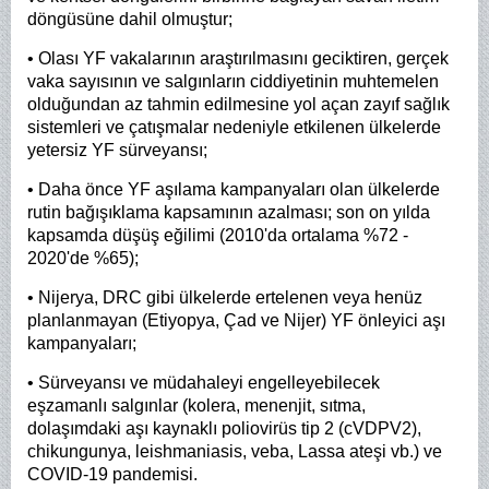
döngüsüne dahil olmuştur;
• Olası YF vakalarının araştırılmasını geciktiren, gerçek
vaka sayısının ve salgınların ciddiyetinin muhtemelen
olduğundan az tahmin edilmesine yol açan zayıf sağlık
sistemleri ve çatışmalar nedeniyle etkilenen ülkelerde
yetersiz YF sürveyansı;
• Daha önce YF aşılama kampanyaları olan ülkelerde
rutin bağışıklama kapsamının azalması; son on yılda
kapsamda düşüş eğilimi (2010'da ortalama %72 -
2020'de %65);
• Nijerya, DRC gibi ülkelerde ertelenen veya henüz
planlanmayan (Etiyopya, Çad ve Nijer) YF önleyici aşı
kampanyaları;
• Sürveyansı ve müdahaleyi engelleyebilecek
eşzamanlı salgınlar (kolera, menenjit, sıtma,
dolaşımdaki aşı kaynaklı poliovirüs tip 2 (cVDPV2),
chikungunya, leishmaniasis, veba, Lassa ateşi vb.) ve
COVID-19 pandemisi.