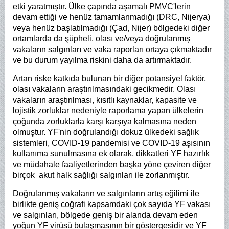
etki yaratmıştır. Ülke çapında aşamalı PMVC'lerin
devam ettiği ve henüz tamamlanmadığı (DRC, Nijerya)
veya henüz başlatılmadığı (Çad, Nijer) bölgedeki diğer
ortamlarda da şüpheli, olası ve/veya doğrulanmış
vakaların salgınları ve vaka raporları ortaya çıkmaktadır
ve bu durum yayılma riskini daha da artırmaktadır.
Artan riske katkıda bulunan bir diğer potansiyel faktör,
olası vakaların araştırılmasındaki gecikmedir. Olası
vakaların araştırılması, kısıtlı kaynaklar, kapasite ve
lojistik zorluklar nedeniyle raporlama yapan ülkelerin
çoğunda zorluklarla karşı karşıya kalmasına neden
olmuştur. YF'nin doğrulandığı dokuz ülkedeki sağlık
sistemleri, COVID-19 pandemisi ve COVID-19 aşısının
kullanıma sunulmasına ek olarak, dikkatleri YF hazırlık
ve müdahale faaliyetlerinden başka yöne çeviren diğer
birçok akut halk sağlığı salgınları ile zorlanmıştır.
Doğrulanmış vakaların ve salgınların artış eğilimi ile
birlikte geniş coğrafi kapsamdaki çok sayıda YF vakası
ve salgınları, bölgede geniş bir alanda devam eden
yoğun YF virüsü bulaşmasının bir göstergesidir ve YF