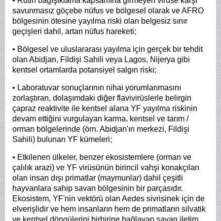
• Rutin bağışıklama kapsamına girmeyen virüse karşı
savunmasız göçebe nüfus ve bölgesel olarak ve AFRO
bölgesinin ötesine yayılma riski olan belgesiz sınır
geçişleri dahil, artan nüfus hareketi;
• Bölgesel ve uluslararası yayılma için gerçek bir tehdit
olan Abidjan, Fildişi Sahili veya Lagos, Nijerya gibi
kentsel ortamlarda potansiyel salgın riski;
• Laboratuvar sonuçlarının nihai yorumlanmasını
zorlaştıran, dolaşımdaki diğer flavivirüslerle belirgin
çapraz reaktivite ile kentsel alana YF yayılma riskinin
devam ettiğini vurgulayan karma, kentsel ve tarım /
orman bölgelerinde (örn. Abidjan'ın merkezi, Fildişi
Sahili) bulunan YF kümeleri;
• Etkilenen ülkeler, benzer ekosistemlere (orman ve
çalılık arazi) ve YF virüsünün birincil vahşi konakçıları
olan insan dışı primatlar (maymunlar) dahil çeşitli
hayvanlara sahip savan bölgesinin bir parçasıdır.
Ekosistem, YF'nin vektörü olan Aedes sivrisinek için de
elverişlidir ve hem insanların hem de primatların silvatik
ve kentsel döngülerini birbirine bağlayan savan iletim