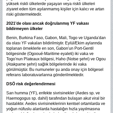
yüksek riskli ülkelerde yaşayan veya riskli ülkeleri
ziyaret eden tüm aşılanmamış kişiler için kalıcı ve artan
riski göstermektedir.
2021'de olası ancak doğrulanmış YF vakası
bildirmeyen ülkeler
Benin, Burkina Faso, Gabon, Mali, Togo ve Uganda'dan
da olası YF vakaları bildirilmiştir. Eylül/Ekim aylarında
toplanan örneklerle en son, Gabon'un Port-Gentil
bölgesinde (Ogooué-Maritime eyaleti) iki vaka ve
Togo'nun Plateaux bölgesi, Haho (Notse şehri) ve Ogou
(Atakpame şehri) sağlık bölgelerinde iki vaka
görülmüştür. Bu numuneler şu anda onay için bölgesel
referans laboratuvarlarına gönderilmektedir.
DSÖ risk değerlendirmesi
Sarı humma (YF), enfekte sivrisinekler (Aedes sp. ve
Haemogogus sp. dahil) tarafından bulaşan akut viral bir
hastalıktır.
Aedes sivrisineklerinin kentsel ortamlarda ve
yoğun nüfuslu alanlarda hastalığın hızla yayılmasına