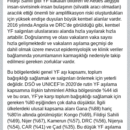
Fildişi Sahili gibi YF vakaları bildiren ve Aedes aegypti
insan-sivrisinek-insan bulaşının (silvatik aracı olmadan)
aracılık ettiği önemli bir amplifikasyon riski oluşturdukları
için yüksek endişe duyulan büyük kentsel alanlar vardır.
2016 yılında Angola ve DRC'de görüldüğü gibi, kentsel
YF salgınları uluslararası alanda hızla yayılarak hızla
artabilir. Doğrulanmış ve olası vakaların vaka sayısı
hızla gelişmektedir ve vakaların aşılama geçmişi de
dahil olmak üzere mevcut epidemiyolojik ve klinik veriler
bağlamında yorumlamanın karmaşıklığı nedeniyle takip
edilmesi gereken zorluklar vardır.
Bu bölgelerdeki genel YF aşı kapsamı, toplum
bağışıklığı sağlamak ve salgınları önlemek için yeterli
değildir. DSÖ ve UNICEF'in 2020'de rutin YF aşılama
kapsamına ilişkin tahminleri Afrika bölgesinde %44 idi
ve bu oran, YF'ye karşı toplum bağışıklığı sağlamak için
gereken %80 eşiğinden çok daha düşüktür. İlgili
ülkelerdeki ulusal kapsama alanı Gana (%88) hariç
%80'in altında görülmüştür: Kongo (%69), Fildişi Sahili
(%69), Nijer (%67), Kamerun (%57), DRC (%56), Nijerya
(%54), CAR (%41) ve Çad (%35). Bu düşük YF aşılama