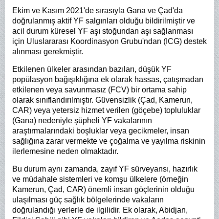
Ekim ve Kasım 2021'de sırasıyla Gana ve Çad'da
doğrulanmış aktif YF salgınları olduğu bildirilmiştir ve
acil durum küresel YF aşı stoğundan aşı sağlanması
için Uluslararası Koordinasyon Grubu'ndan (ICG) destek
alınması gerekmiştir.
Etkilenen ülkeler arasından bazıları, düşük YF
popülasyon bağışıklığına ek olarak hassas, çatışmadan
etkilenen veya savunmasız (FCV) bir ortama sahip
olarak sınıflandırılmıştır. Güvensizlik (Çad, Kamerun,
CAR) veya yetersiz hizmet verilen (göçebe) topluluklar
(Gana) nedeniyle şüpheli YF vakalarının
araştırmalarındaki boşluklar veya gecikmeler, insan
sağlığına zarar vermekte ve çoğalma ve yayılma riskinin
ilerlemesine neden olmaktadır.
Bu durum aynı zamanda, zayıf YF sürveyansı, hazırlık
ve müdahale sistemleri ve komşu ülkelere (örneğin
Kamerun, Çad, CAR) önemli insan göçlerinin olduğu
ulaşılması güç sağlık bölgelerinde vakaların
doğrulandığı yerlerle de ilgilidir. Ek olarak, Abidjan,