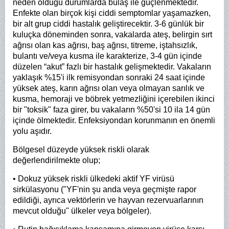
neden olduğu durumlarda bulaş ile güçlenmektedir.
Enfekte olan birçok kişi ciddi semptomlar yaşamazken,
bir alt grup ciddi hastalık geliştirecektir. 3-6 günlük bir
kuluçka döneminden sonra, vakalarda ateş, belirgin sırt
ağrısı olan kas ağrısı, baş ağrısı, titreme, iştahsızlık,
bulantı ve/veya kusma ile karakterize, 3-4 gün içinde
düzelen “akut” fazlı bir hastalık gelişmektedir. Vakaların
yaklaşık %15'i ilk remisyondan sonraki 24 saat içinde
yüksek ateş, karın ağrısı olan veya olmayan sarılık ve
kusma, hemoraji ve böbrek yetmezliğini içerebilen ikinci
bir "toksik" faza girer, bu vakaların %50'si 10 ila 14 gün
içinde ölmektedir. Enfeksiyondan korunmanın en önemli
yolu aşıdır.
Bölgesel düzeyde yüksek riskli olarak
değerlendirilmekte olup;
• Dokuz yüksek riskli ülkedeki aktif YF virüsü
sirkülasyonu ("YF'nin şu anda veya geçmişte rapor
edildiği, ayrıca vektörlerin ve hayvan rezervuarlarının
mevcut olduğu" ülkeler veya bölgeler).