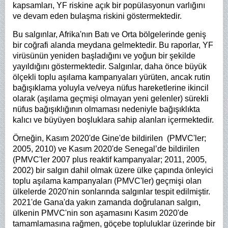
kapsamları, YF riskine açık bir popülasyonun varlığını
ve devam eden bulaşma riskini göstermektedir.
Bu salgınlar, Afrika'nın Batı ve Orta bölgelerinde geniş
bir coğrafi alanda meydana gelmektedir. Bu raporlar, YF
virüsünün yeniden başladığını ve yoğun bir şekilde
yayıldığını göstermektedir. Salgınlar, daha önce büyük
ölçekli toplu aşılama kampanyaları yürüten, ancak rutin
bağışıklama yoluyla ve/veya nüfus hareketlerine ikincil
olarak (aşılama geçmişi olmayan yeni gelenler) sürekli
nüfus bağışıklığının olmaması nedeniyle bağışıklıkta
kalıcı ve büyüyen boşluklara sahip alanları içermektedir.
Örneğin, Kasım 2020'de Gine'de bildirilen (PMVC'ler;
2005, 2010) ve Kasım 2020'de Senegal’de bildirilen
(PMVC'ler 2007 plus reaktif kampanyalar; 2011, 2005,
2002)
bir salgın dahil olmak üzere ülke çapında önleyici
toplu aşılama kampanyaları (PMVC'ler) geçmişi olan
ülkelerde 2020'nin sonlarında salgınlar tespit edilmiştir.
2021'de Gana'da yakın zamanda doğrulanan salgın,
ülkenin PMVC'nin son aşamasını Kasım 2020'de
tamamlamasına rağmen, göçebe topluluklar üzerinde bir