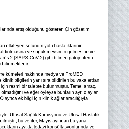
larında artış olduğunu gösteren Çin gözetim
arı etkileyen solunum yolu hastalıklarının
ın kaldırılmasına ve soğuk mevsimin gelmesine ve
irüs 2 (SARS-CoV-2) gibi bilinen patojenlerin
 bilinmektedir.
türre kümeleri hakkında medya ve ProMED
linik bilgilerin yanı sıra bildirilen bu vakalardan
 için resmi bir talepte bulunmuştur. Temel amaç,
olmadığını ve eğer öyleyse bunların ayrı olaylar
yrıca ek bilgi için klinik ağlar aracılığıyla
iyle, Ulusal Sağlık Komisyonu ve Ulusal Hastalık
edilmiştir; bu veriler, Mayıs ayından bu yana
ukların ayakta tedavi konsültasyonlarında ve