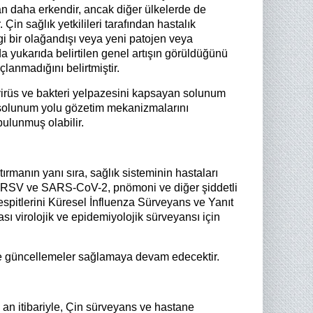
an daha erkendir, ancak diğer ülkelerde de
in sağlık yetkilileri tarafından hastalık
ngi bir olağandışı veya yeni patojen veya
da yukarıda belirtilen genel artışın görüldüğünü
çlanmadığını belirtmiştir.
 virüs ve bakteri yelpazesini kapsayan solunum
ut solunum yolu gözetim mekanizmalarını
bulunmuş olabilir.
ırmanın yanı sıra, sağlık sisteminin hastaları
I), RSV ve SARS-CoV-2, pnömoni ve diğer şiddetli
espitlerini Küresel İnfluenza Sürveyans ve Yanıt
sı virolojik ve epidemiyolojik sürveyansı için
de güncellemeler sağlamaya devam edecektir.
u an itibariyle, Çin sürveyans ve hastane