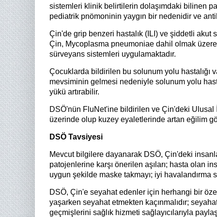
sistemleri klinik belirtilerin dolaşımdaki biline
pediatrik pnömoninin yaygın bir nedenidir ve antibi
Çin'de grip benzeri hastalık (ILI) ve şiddetli ak
Çin, Mycoplasma pneumoniae dahil olmak üzere gen
sürveyans sistemleri uygulamaktadır.
Çocuklarda bildirilen bu solunum yolu hastalığı vaka
mevsiminin gelmesi nedeniyle solunum yolu hastalı
yükü artırabilir.
DSÖ'nün FluNet'ine bildirilen ve Çin'deki Ulusal 
üzerinde olup kuzey eyaletlerinde artan eğilim gözl
DSÖ Tavsiyesi
Mevcut bilgilere dayanarak DSÖ, Çin'deki insanla
patojenlerine karşı önerilen aşıları; hasta olan 
uygun şekilde maske takmayı; iyi havalandırma s
DSÖ, Çin'e seyahat edenler için herhangi bir ö
yaşarken seyahat etmekten kaçınmalıdır; seyahat
geçmişlerini sağlık hizmeti sağlayıcılarıyla payla