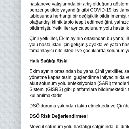
hastaneye yatışlarında bir artış olduğunu gösterm
benzer şekilde yaşandığı gibi COVID-19 kısıtlamal
tablosunda herhangi bir değişiklik bildirilmemişti
olağandışı klinik tablo tespit edilmediğini, yalnı
bildirmiştir. Yetkililer ayrıca solunum yolu hastal
Çinli yetkililer, Ekim ayının ortasından bu yana
yolu hastalıkları için gelişmiş ayakta ve yatan 
tamamlayıcı niteliktedir ve çocuklarda solunum yol
Halk Sağlığı Riski
Ekim ayının ortasından bu yana Çinli yetkililer, s
yönetme kapasitesini güçlendirme ihtiyacını da v
akut solunum yolu enfeksiyonları (SARI) trendleri
Sistemi (GISRS) gibi platformlara bildirmektedir.
kullanılmaktadır.
DSÖ durumu yakından takip etmektedir ve Çin'de
DSÖ Risk Değerlendirmesi
Mevcut solunum yolu hastalığı salgınında, bildiril