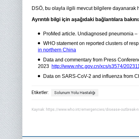
DSÖ, bu olayla ilgili mevcut bilgilere dayanarak 
Ayrıntılı bilgi için aşağıdaki bağlantılara bakını
ProMed article. Undiagnosed pneumonia –
WHO statement on reported clusters of respir
in northern China
Data and commentary from Press Conferenc
2023
http://www.nhc.gov.cn/xcs/s3574/202
Data on SARS-CoV-2 and influenza from C
Etiketler:
Solunum Yolu Hastalığı
Kaynak:
https://www.who.int/emergencies/disease-outbreak