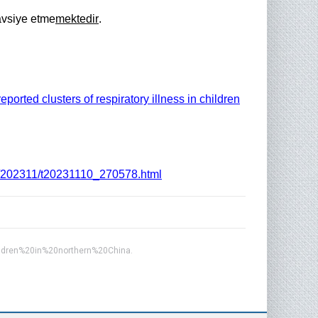
tavsiye etme
mektedir
.
orted clusters of respiratory illness in children
41/202311/t20231110_270578.html
ildren%20in%20northern%20China.