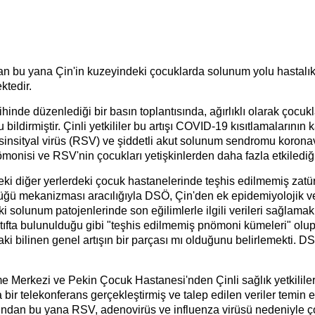
 bu yana Çin'in kuzeyindeki çocuklarda solunum yolu hastalık
ktedir.
nde düzenlediği bir basın toplantısında, ağırlıklı olarak çocukl
 bildirmiştir. Çinli yetkililer bu artışı COVID-19 kısıtlamaların
insityal virüs (RSV) ve şiddetli akut solunum sendromu koronav
nisi ve RSV'nin çocukları yetişkinlerden daha fazla etkilediği
eki diğer yerlerdeki çocuk hastanelerinde teşhis edilmemiş za
üzüğü mekanizması aracılığıyla DSÖ, Çin'den ek epidemiyolojik ve k
i solunum patojenlerinde son eğilimlerle ilgili verileri sağlamak
ıfta bulunulduğu gibi "teşhis edilmemiş pnömoni kümeleri" olup 
 bilinen genel artışın bir parçası mı olduğunu belirlemekti. DSÖ a
 Merkezi ve Pekin Çocuk Hastanesi'nden Çinli sağlık yetkililer
a bir telekonferans gerçekleştirmiş ve talep edilen veriler temin 
an bu yana RSV, adenovirüs ve influenza virüsü nedeniyle çoc