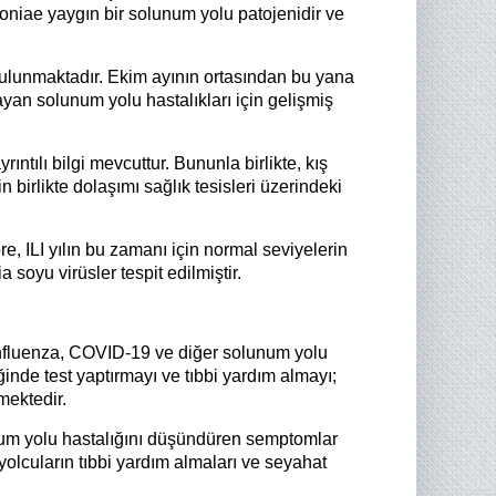
moniae yaygın bir solunum yolu patojenidir ve
 bulunmaktadır. Ekim ayının ortasından bu yana
yan solunum yolu hastalıkları için gelişmiş
ıntılı bilgi mevcuttur. Bununla birlikte, kış
birlikte dolaşımı sağlık tesisleri üzerindeki
e, ILI yılın bu zamanı için normal seviyelerin
 soyu virüsler tespit edilmiştir.
 influenza, COVID-19 ve diğer solunum yolu
inde test yaptırmayı ve tıbbi yardım almayı;
mektedir.
num yolu hastalığını düşündüren semptomlar
lcuların tıbbi yardım almaları ve seyahat