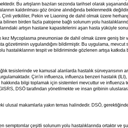
ektedir. Bu artışların bazıları sezonda tarihsel olarak yaşanand
arının kaldırılması göz önüne alındığında beklenmedik değildir. Ç
r. Çinli yetkililer, Pekin ve Liaoning de dahil olmak üzere herha
zca bilinen birden fazla patojene bağlı solunum yolu hastalıkların
ıklarındaki artışın hastane kapasitelerini aşan hasta yüküyle sonu
, ilk kez Mycoplasma pneumoniae de dahil olmak üzere geniş bir
hasta gözetiminin uygulandığını bildirmiştir. Bu uygulama, mevc
u hastalıklarının tespit ve bildiriminde gözlenen artışa katkıda 
ağlık tesislerinde ve kamusal alanlarda hastalık sürveyansının art
urgulamaktadır. Çin'in influenza, influenza benzeri hastalık (IL
 hakkında bilgi toplamak için sistemleri mevcuttur ve influenza t
 GISRS, DSÖ tarafından yönetilmekte ve insan gribinin uluslarara
ki ulusal makamlarla yakın temas halindedir. DSÖ, gerektiğin
en semptomlar çeşitli solunum yolu hastalıklarında ortaktır ve ş