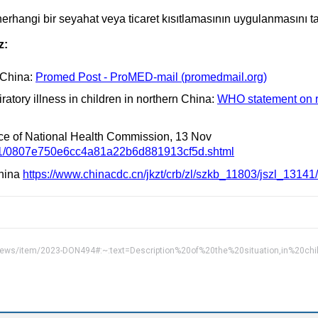
herhangi bir seyahat veya ticaret kısıtlamasının uygulanmasını 
z:
 China:
Promed Post - ProMED-mail (promedmail.org)
atory illness in children in northern China:
WHO statement on rep
e of National Health Commission, 13 Nov
311/0807e750e6cc4a81a22b6d881913cf5d.shtml
hina
https://www.chinacdc.cn/jkzt/crb/zl/szkb_11803/jszl_131
-news/item/2023-DON494#:~:text=Description%20of%20the%20situation,in%20ch