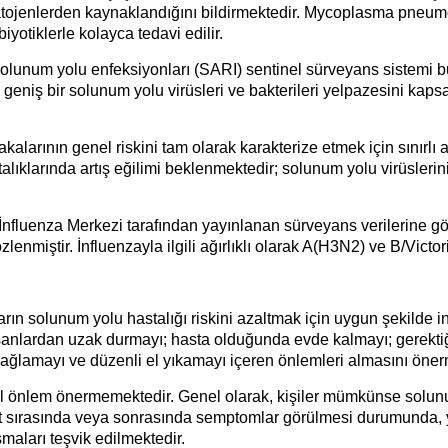
n patojenlerden kaynaklandığını bildirmektedir. Mycoplasma pneu
yotiklerle kolayca tedavi edilir.
ut solunum yolu enfeksiyonları (SARI) sentinel sürveyans sistemi
iş bir solunum yolu virüsleri ve bakterileri yelpazesini kapsa
larının genel riskini tam olarak karakterize etmek için sınırlı ayr
klarında artış eğilimi beklenmektedir; solunum yolu virüslerinin 
İnfluenza Merkezi tarafından yayınlanan sürveyans verilerine gör
enmiştir. İnfluenzayla ilgili ağırlıklı olarak A(H3N2) ve B/Victoria
rın solunum yolu hastalığı riskini azaltmak için uygun şekilde
insanlardan uzak durmayı; hasta olduğunda evde kalmayı; gerektiğ
ağlamayı ve düzenli el yıkamayı içeren önlemleri almasını öner
zel önlem önermemektedir. Genel olarak, kişiler mümkünse solu
 sırasında veya sonrasında semptomlar görülmesi durumunda, yo
şmaları teşvik edilmektedir.