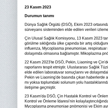
23 Kasım 2023
Durumun tanımı
Dünya Sağlık Örgütü (DSÖ), Ekim 2023 ortasından
sürveyans sisteminden elde edilen verileri izleme
Çin Ulusal Sağlık Komisyonu, 13 Kasım 2023 tarihi
görülme sıklığında ülke çapında bir artış olduğunu
influenza, Mycoplasma pneumoniae, respiratuar s
dolaşımda olmasına bağlamıştır. Mikoplazma pnömo
22 Kasım 2023'te DSÖ, Pekin, Liaoning ve Çin'd
raporlarını tespit etmiştir. Uluslararası Sağlık T
elde edilen laboratuvar sonuçlarını ve dolaşımdak
Pekin ve Liaoning'de basında çıkan haberlerde at
mı yoksa toplumdaki solunum yolu hastalıklarındaki
iletişime geçmiştir.
23 Kasım'da DSÖ, Çin Hastalık Kontrol ve Önleme
Kontrol ve Önleme İdaresi'nin kolaylaştırıcılığınd
Mycoplasma pneumoniae pnömonisi ve Ekim ayınd