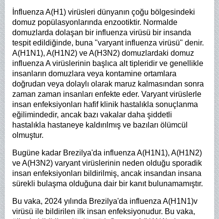
İnfluenza A(H1) virüsleri dünyanın çoğu bölgesindeki
domuz popülasyonlarında enzootiktir. Normalde
domuzlarda dolaşan bir influenza virüsü bir insanda
tespit edildiğinde, buna "varyant influenza virüsü" denir.
A(H1N1), A(H1N2) ve A(H3N2) domuzlardaki domuz
influenza A virüslerinin başlıca alt tipleridir ve genellikle
insanların domuzlara veya kontamine ortamlara
doğrudan veya dolaylı olarak maruz kalmasından sonra
zaman zaman insanları enfekte eder. Varyant virüslerle
insan enfeksiyonları hafif klinik hastalıkla sonuçlanma
eğilimindedir, ancak bazı vakalar daha şiddetli
hastalıkla hastaneye kaldırılmış ve bazıları ölümcül
olmuştur.
Bugüne kadar Brezilya'da influenza A(H1N1), A(H1N2)
ve A(H3N2) varyant virüslerinin neden olduğu sporadik
insan enfeksiyonları bildirilmiş, ancak insandan insana
sürekli bulaşma olduğuna dair bir kanıt bulunamamıştır.
Bu vaka, 2024 yılında Brezilya'da influenza A(H1N1)v
virüsü ile bildirilen ilk insan enfeksiyonudur. Bu vaka,