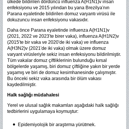
ülkede bildirilen dördüncü influenza A(H1N1)v insan
enfeksiyonu ve 2015 yılından bu yana Brezilya'nın
Parana eyaletinde bildirilen domuz varyantı virüsü ile
dokuzuncu insan enfeksiyonu vakasıdır.
Daha önce Parana eyaletinde influenza A(H1N1)v
(2021, 2022 ve 2023'te birer vaka), influenza A(H1N2)v
(2015'te bir vaka ve 2020'de iki vaka) ve influenza
A(H3N2)v (2021'de iki vaka) olmak üzere domuz
varyant virüsleriyle sekiz insan enfeksiyonu bildirilmiştir.
Tüm vakalar domuz çiftliklerinin bulunduğu kırsal
bölgelerde yaşamış, biri domuz çiftliğine yakın bir yerde
yaşamış ve biri de domuz kesimhanesinde çalışmıştır.
Bu önceki sekiz vaka arasında bir ölüm vakası
kaydedilmiştir.
Halk sağlığı müdahalesi
Yerel ve ulusal sağlık makamları aşağıdaki halk sağlığı
tedbirlerini uygulamaya koymuştur:
Epidemiyolojik bir araştırma yürütmek.