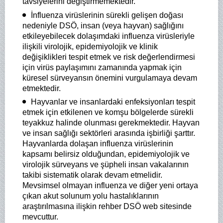
tavsiyelerini değiştirmemektedir.
İnfluenza virüslerinin sürekli gelişen doğası
nedeniyle DSÖ, insan (veya hayvan) sağlığını
etkileyebilecek dolaşımdaki influenza virüsleriyle
ilişkili virolojik, epidemiyolojik ve klinik
değişiklikleri tespit etmek ve risk değerlendirmesi
için virüs paylaşımını zamanında yapmak için
küresel sürveyansın önemini vurgulamaya devam
etmektedir.
Hayvanlar ve insanlardaki enfeksiyonları tespit
etmek için etkilenen ve komşu bölgelerde sürekli
teyakkuz halinde olunması gerekmektedir. Hayvan
ve insan sağlığı sektörleri arasında işbirliği şarttır.
Hayvanlarda dolaşan influenza virüslerinin
kapsamı belirsiz olduğundan, epidemiyolojik ve
virolojik sürveyans ve şüpheli insan vakalarının
takibi sistematik olarak devam etmelidir.
Mevsimsel olmayan influenza ve diğer yeni ortaya
çıkan akut solunum yolu hastalıklarının
araştırılmasına ilişkin rehber DSÖ web sitesinde
mevcuttur.