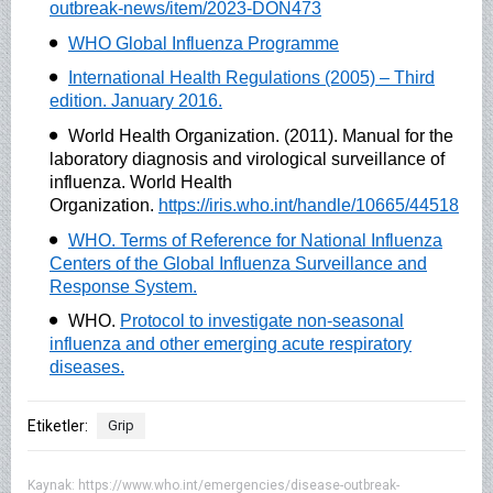
outbreak-news/item/2023-DON473
WHO Global Influenza Programme
International Health Regulations (2005) – Third
edition. January 2016.
World Health Organization. (‎2011)‎. Manual for the
laboratory diagnosis and virological surveillance of
influenza. World Health
Organization.
https://iris.who.int/handle/10665/44518
WHO. Terms of Reference for National Influenza
Centers of the Global Influenza Surveillance and
Response System.
WHO.
Protocol to investigate non-seasonal
influenza and other emerging acute respiratory
diseases.
Etiketler:
Grip
Kaynak:
https://www.who.int/emergencies/disease-outbreak-