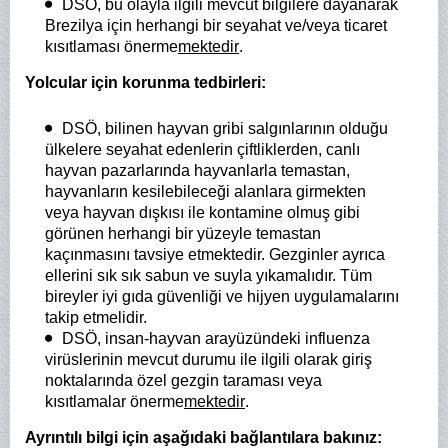
DSÖ, bu olayla ilgili mevcut bilgilere dayanarak
Brezilya için herhangi bir seyahat ve/veya ticaret
kısıtlaması önerme
mektedir
.
Yolcular için korunma tedbirleri:
DSÖ, bilinen hayvan gribi salgınlarının olduğu
ülkelere seyahat edenlerin çiftliklerden, canlı
hayvan pazarlarında hayvanlarla temastan,
hayvanların kesilebileceği alanlara girmekten
veya hayvan dışkısı ile kontamine olmuş gibi
görünen herhangi bir yüzeyle temastan
kaçınmasını tavsiye etmektedir. Gezginler ayrıca
ellerini sık sık sabun ve suyla yıkamalıdır. Tüm
bireyler iyi gıda güvenliği ve hijyen uygulamalarını
takip etmelidir.
DSÖ, insan-hayvan arayüzündeki influenza
virüslerinin mevcut durumu ile ilgili olarak giriş
noktalarında özel gezgin taraması veya
kısıtlamalar önerme
mektedir
.
Ayrıntılı bilgi için aşağıdaki bağlantılara bakınız: