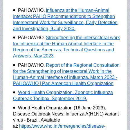
PAHO/WHO.
Influenza at the Human-Animal
Interface: PAHO Recommendations to Strengthen
Intersectoral Work for Surveillance, Early Detection,
and Investigation, 9 July 2020.
PAHO/WHO.
Strengthening the intersectoral work
for Influenza at the Human Animal Interface in the
Region of the Americas: Technical Questions and
Answers. May 2023
PAHO/WHO.
Report of the Regional Consultation
for the Strengthening of Intersectoral Work in the
Human-Animal Interface of Influenza. March 2023 -
PAHO/WHO | Pan American Health Organization
World Health Organization. Zoonotic Influenza
Outbreak Toolbox. September 2019.
World Health Organization (16 June 2023).
Disease Outbreak News; Influenza A(H1N1) variant
virus - Brazil. Available
at:
https://www.who.int/emergencies/disease-