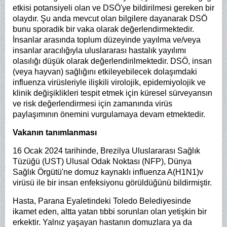
etkisi potansiyeli olan ve DSÖ'ye bildirilmesi gereken bir
olaydır. Şu anda mevcut olan bilgilere dayanarak DSÖ
bunu sporadik bir vaka olarak değerlendirmektedir.
İnsanlar arasında toplum düzeyinde yayılma ve/veya
insanlar aracılığıyla uluslararası hastalık yayılımı
olasılığı düşük olarak değerlendirilmektedir. DSÖ, insan
(veya hayvan) sağlığını etkileyebilecek dolaşımdaki
influenza virüsleriyle ilişkili virolojik, epidemiyolojik ve
klinik değişiklikleri tespit etmek için küresel sürveyansın
ve risk değerlendirmesi için zamanında virüs
paylaşımının önemini vurgulamaya devam etmektedir.
Vakanın tanımlanması
16 Ocak 2024 tarihinde, Brezilya Uluslararası Sağlık
Tüzüğü (UST) Ulusal Odak Noktası (NFP), Dünya
Sağlık Örgütü'ne domuz kaynaklı influenza A(H1N1)v
virüsü ile bir insan enfeksiyonu görüldüğünü bildirmiştir.
Hasta, Parana Eyaletindeki Toledo Belediyesinde
ikamet eden, altta yatan tıbbi sorunları olan yetişkin bir
erkektir. Yalnız yaşayan hastanın domuzlara ya da