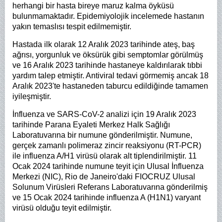
herhangi bir hasta bireye maruz kalma öyküsü
bulunmamaktadır. Epidemiyolojik incelemede hastanın
yakın temaslısı tespit edilmemiştir.
Hastada ilk olarak 12 Aralık 2023 tarihinde ateş, baş
ağrısı, yorgunluk ve öksürük gibi semptomlar görülmüş
ve 16 Aralık 2023 tarihinde hastaneye kaldırılarak tıbbi
yardım talep etmiştir. Antiviral tedavi görmemiş ancak 18
Aralık 2023'te hastaneden taburcu edildiğinde tamamen
iyileşmiştir.
İnfluenza ve SARS-CoV-2 analizi için 19 Aralık 2023
tarihinde Parana Eyaleti Merkez Halk Sağlığı
Laboratuvarına bir numune gönderilmiştir. Numune,
gerçek zamanlı polimeraz zincir reaksiyonu (RT-PCR)
ile influenza A/H1 virüsü olarak alt tiplendirilmiştir. 11
Ocak 2024 tarihinde numune teyit için Ulusal İnfluenza
Merkezi (NIC), Rio de Janeiro'daki FIOCRUZ Ulusal
Solunum Virüsleri Referans Laboratuvarına gönderilmiş
ve 15 Ocak 2024 tarihinde influenza A (H1N1) varyant
virüsü olduğu teyit edilmiştir.