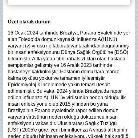
Özet olarak durum
16 Ocak 2024 tarihinde Brezilya, Parana Eyaleti’nde yer
alan Toledo’da domuz kaynaklı influenza A(H1N1)
varyant (v) virüsü ile laboratuvar tarafından doğrulanmış
bir insan enfeksiyonunu Dünya Sağlık Örgütü'ne (DSÖ)
bildirmiştir. Altta yatan tıbbi rahatsızlıkları olan hastada
semptomlar gelişmiş ve 16 Aralık 2023 tarihinde
hastaneye kaldırılmıştır. Hastanın domuzlara maruz
kalma öyküsü yoktur ve tamamen iyileşmiştir.
Epidemiyolojik incelemede yakın temaslı tespit
edilmemiştir. Bu vaka, 2024 yılında Brezilya'da rapor
edilen influenza A(H1N1)v virüsünün neden olduğu ilk
insan enfeksiyonu olup 2015 yılından bu yana
Brezilya'nın Parana eyaletinde rapor edilen domuz
varyantı virüsünün neden olduğu dokuzuncu insan
enfeksiyonu vakasıdır. Uluslararası Sağlık Tüzüğü
(UST) 2005'e göre, yeni bir influenza A virüsü alt tipinin
neden olduğu bir insan enfeksiyonu, yüksek halk sağlığı