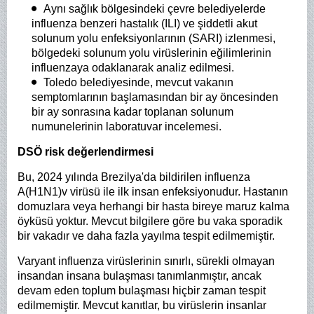
Aynı sağlık bölgesindeki çevre belediyelerde
influenza benzeri hastalık (ILI) ve şiddetli akut
solunum yolu enfeksiyonlarının (SARI) izlenmesi,
bölgedeki solunum yolu virüslerinin eğilimlerinin
influenzaya odaklanarak analiz edilmesi.
Toledo belediyesinde, mevcut vakanın
semptomlarının başlamasından bir ay öncesinden
bir ay sonrasına kadar toplanan solunum
numunelerinin laboratuvar incelemesi.
DSÖ risk değerlendirmesi
Bu, 2024 yılında Brezilya'da bildirilen influenza
A(H1N1)v virüsü ile ilk insan enfeksiyonudur. Hastanın
domuzlara veya herhangi bir hasta bireye maruz kalma
öyküsü yoktur. Mevcut bilgilere göre bu vaka sporadik
bir vakadır ve daha fazla yayılma tespit edilmemiştir.
Varyant influenza virüslerinin sınırlı, sürekli olmayan
insandan insana bulaşması tanımlanmıştır, ancak
devam eden toplum bulaşması hiçbir zaman tespit
edilmemiştir. Mevcut kanıtlar, bu virüslerin insanlar