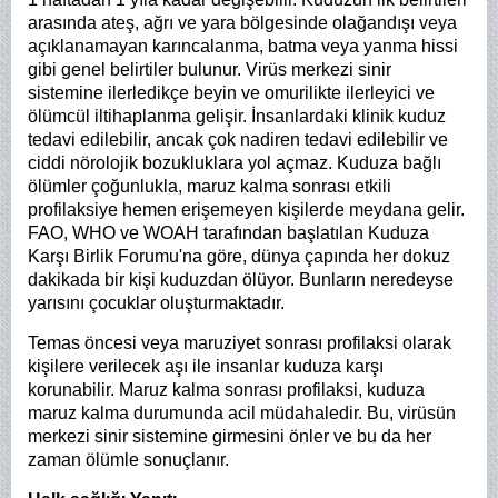
arasında ateş, ağrı ve yara bölgesinde olağandışı veya
açıklanamayan karıncalanma, batma veya yanma hissi
gibi genel belirtiler bulunur. Virüs merkezi sinir
sistemine ilerledikçe beyin ve omurilikte ilerleyici ve
ölümcül iltihaplanma gelişir. İnsanlardaki klinik kuduz
tedavi edilebilir, ancak çok nadiren tedavi edilebilir ve
ciddi nörolojik bozukluklara yol açmaz. Kuduza bağlı
ölümler çoğunlukla, maruz kalma sonrası etkili
profilaksiye hemen erişemeyen kişilerde meydana gelir.
FAO, WHO ve WOAH tarafından başlatılan Kuduza
Karşı Birlik Forumu'na göre, dünya çapında her dokuz
dakikada bir kişi kuduzdan ölüyor. Bunların neredeyse
yarısını çocuklar oluşturmaktadır.
Temas öncesi veya maruziyet sonrası profilaksi olarak
kişilere verilecek aşı ile insanlar kuduza karşı
korunabilir. Maruz kalma sonrası profilaksi, kuduza
maruz kalma durumunda acil müdahaledir. Bu, virüsün
merkezi sinir sistemine girmesini önler ve bu da her
zaman ölümle sonuçlanır.