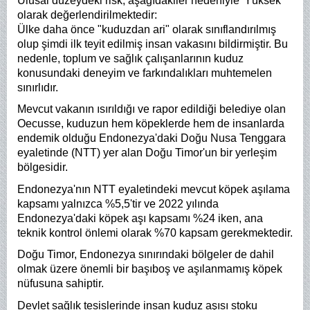
Ulusal düzeydeki risk, aşağıdakiler nedeniyle 'Yüksek'
olarak değerlendirilmektedir:
Ülke daha önce "kuduzdan ari" olarak sınıflandırılmış
olup şimdi ilk teyit edilmiş insan vakasını bildirmiştir. Bu
nedenle, toplum ve sağlık çalışanlarının kuduz
konusundaki deneyim ve farkındalıkları muhtemelen
sınırlıdır.
Mevcut vakanın ısırıldığı ve rapor edildiği belediye olan
Oecusse, kuduzun hem köpeklerde hem de insanlarda
endemik olduğu Endonezya'daki Doğu Nusa Tenggara
eyaletinde (NTT) yer alan Doğu Timor'un bir yerleşim
bölgesidir.
Endonezya'nın NTT eyaletindeki mevcut köpek aşılama
kapsamı yalnızca %5,5'tir ve 2022 yılında
Endonezya'daki köpek aşı kapsamı %24 iken, ana
teknik kontrol önlemi olarak %70 kapsam gerekmektedir.
Doğu Timor, Endonezya sınırındaki bölgeler de dahil
olmak üzere önemli bir başıboş ve aşılanmamış köpek
nüfusuna sahiptir.
Devlet sağlık tesislerinde insan kuduz aşısı stoku