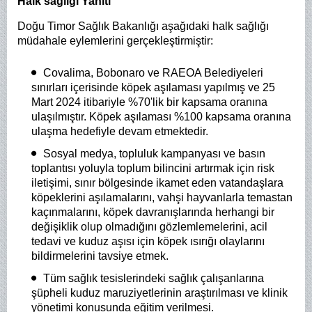
Halk sağlığı Yanıtı
Doğu Timor Sağlık Bakanlığı aşağıdaki halk sağlığı
müdahale eylemlerini gerçekleştirmiştir:
Covalima, Bobonaro ve RAEOA Belediyeleri
sınırları içerisinde köpek aşılaması yapılmış ve 25
Mart 2024 itibariyle %70'lik bir kapsama oranına
ulaşılmıştır. Köpek aşılaması %100 kapsama oranına
ulaşma hedefiyle devam etmektedir.
Sosyal medya, topluluk kampanyası ve basın
toplantısı yoluyla toplum bilincini artırmak için risk
iletişimi, sınır bölgesinde ikamet eden vatandaşlara
köpeklerini aşılamalarını, vahşi hayvanlarla temastan
kaçınmalarını, köpek davranışlarında herhangi bir
değişiklik olup olmadığını gözlemlemelerini, acil
tedavi ve kuduz aşısı için köpek ısırığı olaylarını
bildirmelerini tavsiye etmek.
Tüm sağlık tesislerindeki sağlık çalışanlarına
şüpheli kuduz maruziyetlerinin araştırılması ve klinik
yönetimi konusunda eğitim verilmesi.