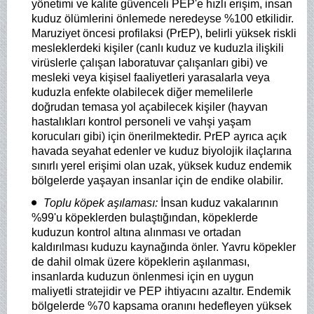
yönetimi ve kalite güvenceli PEP'e hızlı erişim, insan
kuduz ölümlerini önlemede neredeyse %100 etkilidir.
Maruziyet öncesi profilaksi (PrEP), belirli yüksek riskli
mesleklerdeki kişiler (canlı kuduz ve kuduzla ilişkili
virüslerle çalışan laboratuvar çalışanları gibi) ve
mesleki veya kişisel faaliyetleri yarasalarla veya
kuduzla enfekte olabilecek diğer memelilerle
doğrudan temasa yol açabilecek kişiler (hayvan
hastalıkları kontrol personeli ve vahşi yaşam
korucuları gibi) için önerilmektedir. PrEP ayrıca açık
havada seyahat edenler ve kuduz biyolojik ilaçlarına
sınırlı yerel erişimi olan uzak, yüksek kuduz endemik
bölgelerde yaşayan insanlar için de endike olabilir.
Toplu köpek aşılaması:
İnsan kuduz vakalarının
%99'u köpeklerden bulaştığından, köpeklerde
kuduzun kontrol altına alınması ve ortadan
kaldırılması kuduzu kaynağında önler. Yavru köpekler
de dahil olmak üzere köpeklerin aşılanması,
insanlarda kuduzun önlenmesi için en uygun
maliyetli stratejidir ve PEP ihtiyacını azaltır. Endemik
bölgelerde %70 kapsama oranını hedefleyen yüksek