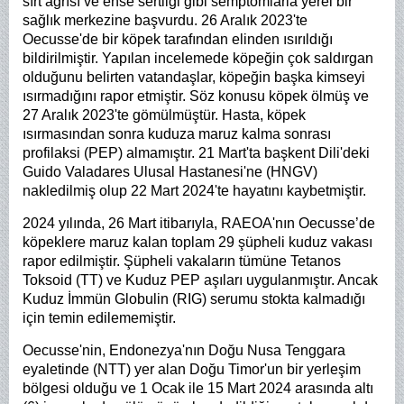
sırt ağrısı ve ense sertliği gibi semptomlarla yerel bir
sağlık merkezine başvurdu. 26 Aralık 2023'te
Oecusse'de bir köpek tarafından elinden ısırıldığı
bildirilmiştir. Yapılan incelemede köpeğin çok saldırgan
olduğunu belirten vatandaşlar, köpeğin başka kimseyi
ısırmadığını rapor etmiştir. Söz konusu köpek ölmüş ve
27 Aralık 2023'te gömülmüştür. Hasta, köpek
ısırmasından sonra kuduza maruz kalma sonrası
profilaksi (PEP) almamıştır. 21 Mart'ta başkent Dili'deki
Guido Valadares Ulusal Hastanesi'ne (HNGV)
nakledilmiş olup 22 Mart 2024'te hayatını kaybetmiştir.
2024 yılında, 26 Mart itibarıyla, RAEOA'nın Oecusse’de
köpeklere maruz kalan toplam 29 şüpheli kuduz vakası
rapor edilmiştir. Şüpheli vakaların tümüne Tetanos
Toksoid (TT) ve Kuduz PEP aşıları uygulanmıştır. Ancak
Kuduz İmmün Globulin (RIG) serumu stokta kalmadığı
için temin edilememiştir.
Oecusse'nin, Endonezya'nın Doğu Nusa Tenggara
eyaletinde (NTT) yer alan Doğu Timor'un bir yerleşim
bölgesi olduğu ve 1 Ocak ile 15 Mart 2024 arasında altı