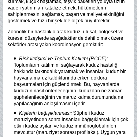
kurmak, küçük başlamak, teşvik paketleri yoluyla uzun
vadeli yatırımları katalize etmek, hükümetlerin
sahiplenmesini sağlamak, başarı ve maliyet etkinliğini
göstermek ve hızlı bir şekilde ölçek büyütmektir.
Zoonotik bir hastalık olarak kuduz, ulusal, bölgesel ve
küresel düzeylerde aşağıdakiler de dahil olmak üzere
sektörler arası yakın koordinasyon gerektirir:
Risk İletişimi ve Toplum Katılımı (RCCE):
Toplumların katılımını sağlayarak kuduz hastalığı
hakkında farkındalık yaratmak ve insanları kuduz bir
hayvana maruz kaldıklarında erken doktora
başvurmaları için güçlendirmek. Bu, hayvanlarda
kuduzun nasıl önleneceğinin, kuduzdan ne zaman
şüphelenileceğinin ve maruz kalma durumunda ne
yapılacağının anlaşılmasını içerir.
Kişilerin bağışıklanması:
Şüpheli kuduz
maruziyetinden sonra insanları bağışıklamak için çok
etkili kuduz aşıları ve kuduz immünoglobulinleri
mevcuttur (maruziyet sonrası profilaksi). Uygun yara