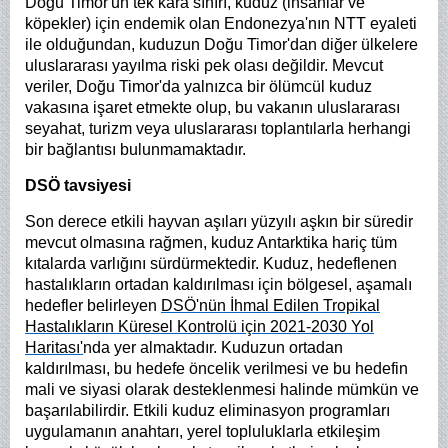
Doğu Timor'un tek kara sınırı, kuduz (insanlar ve
köpekler) için endemik olan Endonezya'nın NTT eyaleti
ile olduğundan, kuduzun Doğu Timor'dan diğer ülkelere
uluslararası yayılma riski pek olası değildir. Mevcut
veriler, Doğu Timor'da yalnızca bir ölümcül kuduz
vakasına işaret etmekte olup, bu vakanın uluslararası
seyahat, turizm veya uluslararası toplantılarla herhangi
bir bağlantısı bulunmamaktadır.
DSÖ tavsiyesi
Son derece etkili hayvan aşıları yüzyılı aşkın bir süredir
mevcut olmasına rağmen, kuduz Antarktika hariç tüm
kıtalarda varlığını sürdürmektedir. Kuduz, hedeflenen
hastalıkların ortadan kaldırılması için bölgesel, aşamalı
hedefler belirleyen
DSÖ'nün İhmal Edilen Tropikal
Hastalıkların Küresel Kontrolü için 2021-2030 Yol
Haritası'
nda yer almaktadır. Kuduzun ortadan
kaldırılması, bu hedefe öncelik verilmesi ve bu hedefin
mali ve siyasi olarak desteklenmesi halinde mümkün ve
başarılabilirdir. Etkili kuduz eliminasyon programları
uygulamanın anahtarı, yerel topluluklarla etkileşim