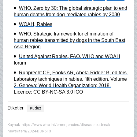
WHO. Zero by 30: The global strategic plan to end
human deaths from dog-mediated rabies by 2030
WOAH, Rabies
WHO. Strategic framework for elimination of
human rabies transmitted by dogs in the South East
Asia Region
United Against Rabies, FAO, WHO and WOAH
forum
Rupprecht CE, Fooks AR, Abela-Ridder B, editors.
Laboratory techniques in rabies, fifth edition. Volume
2. Geneva: World Health Organization; 2018.
Licence: CC BY-NC-SA 3.0 IGO
Etiketler:
Kuduz
Kaynak:
https://www.who.int/emergencies/disease-outbreak-
news/item/2024-DON513