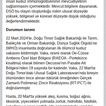
insan kuduz immünoglobulininin mevcudiyetinin
sağlanmasını içermektedir. Mevcut bilgilere dayanarak,
DSÖ bu olayın oluşturduğu riskin ulusal düzeyde
yüksek, bölgesel ve küresel düzeyde düşük olduğunu
değerlendirmektedir.
Durumun tanımı
22 Mart 2024'te, Doğu Timor Sağlık Bakanlığı ile Tarım,
Balıkçılık ve Orman Bakanlığı, Dünya Sağlık Örgütü'ne
(WHO) insanlarda doğrulanan ilk ölümcül kuduz
vakasını bildirmiştir. Vaka, resmi olarak Oe-Cússe
Ambeno Özel İdari Bölgesi (RAEOA - Portekizce
kısaltma) olarak bilinen Oecusse'nin Pasabe Alt
Bölgesi'nden 19 yaşında bir kadındır. Vaka, 22 Mart'ta
Doğu Timor'daki Ulusal Sağlık Laboratuvarı'nda bireyin
ölümünden önce alınan tükürük örneğinden Gerçek
Zamanlı Polimeraz Zincir Reaksiyonu (RT-PCT) ile
doğrulanmıştır.
Hasta, 20 Mart'ta yüksek ateş, kusma, boğaz ağrısı,
öksürük, yiyecekleri yutmada zorluk, hidrofobi, fotofobi,