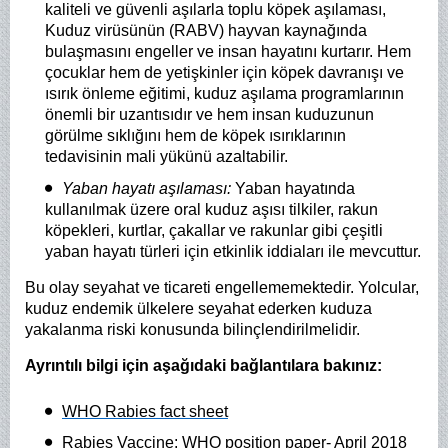
kaliteli ve güvenli aşılarla toplu köpek aşılaması,
Kuduz virüsünün (RABV) hayvan kaynağında
bulaşmasını engeller ve insan hayatını kurtarır. Hem
çocuklar hem de yetişkinler için köpek davranışı ve
ısırık önleme eğitimi, kuduz aşılama programlarının
önemli bir uzantısıdır ve hem insan kuduzunun
görülme sıklığını hem de köpek ısırıklarının
tedavisinin mali yükünü azaltabilir.
Yaban hayatı aşılaması:
Yaban hayatında
kullanılmak üzere oral kuduz aşısı tilkiler, rakun
köpekleri, kurtlar, çakallar ve rakunlar gibi çeşitli
yaban hayatı türleri için etkinlik iddiaları ile mevcuttur.
Bu olay seyahat ve ticareti engellememektedir. Yolcular,
kuduz endemik ülkelere seyahat ederken kuduza
yakalanma riski konusunda bilinçlendirilmelidir.
Ayrıntılı bilgi için aşağıdaki bağlantılara bakınız:
WHO Rabies fact sheet
Rabies Vaccine: WHO position paper- April 2018