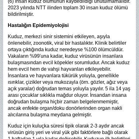
(6) insan kuduz ölümünün kaydedildiği unutulmamalıdır.
2023 yılında NTT ilinden toplam 30 insan kuduz ölümü
bildirilmiştir.
Hastalığın Epidemiyolojisi
Kuduz, merkezi sinir sistemini etkileyen, aşıyla
önlenebilir, zoonotik, viral bir hastalıktır. Klinik belirtiler
ortaya çıktığında kuduz neredeyse %100 ölümcüldür.
Vakaların %99'una kadar, kuduz virüsünün insanlara
bulaşmasından evcil köpekler sorumludur. Ancak kuduz
hem evcil hem de vahşi hayvanları etkileyebilir.
İnsanlara ve hayvanlara tükürük yoluyla, genellikle
ısırıklar, çizikler veya mukozayla (örn. gözler, ağız veya
açık yaralar) doğrudan temas yoluyla yayılır. 5 ila 14 yaş
arası çocuklar sıklıkla mağdur oluyor. İnsandan insana
doğrudan bulaşma hiçbir zaman belgelenmemiştir,
ancak enfekte organ/doku donörlerinden organ nakli
alıcılarına bulaşma meydana gelmiştir.
Kuduz için kuluçka süresi tipik olarak 2-3 aydır ancak
virüsün giriş yeri ve viral yük gibi faktörlere bağlı olarak
1 haftadan 1 yıla kadar değişebilir. Kuduzun ilk belirtileri