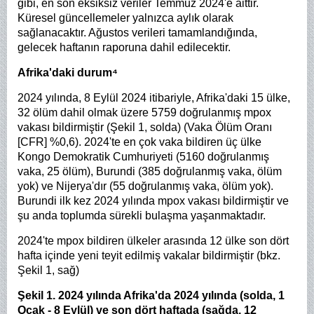
gibi, en son eksiksiz veriler Temmuz 2024'e aittir.
Küresel güncellemeler yalnızca aylık olarak
sağlanacaktır. Ağustos verileri tamamlandığında,
gelecek haftanın raporuna dahil edilecektir.
Afrika'daki durum⁴
2024 yılında, 8 Eylül 2024 itibariyle, Afrika'daki 15 ülke,
32 ölüm dahil olmak üzere 5759 doğrulanmış mpox
vakası bildirmiştir (Şekil 1, solda) (Vaka Ölüm Oranı
[CFR] %0,6). 2024'te en çok vaka bildiren üç ülke
Kongo Demokratik Cumhuriyeti (5160 doğrulanmış
vaka, 25 ölüm), Burundi (385 doğrulanmış vaka, ölüm
yok) ve Nijerya'dır (55 doğrulanmış vaka, ölüm yok).
Burundi ilk kez 2024 yılında mpox vakası bildirmiştir ve
şu anda toplumda sürekli bulaşma yaşanmaktadır.
2024'te mpox bildiren ülkeler arasında 12 ülke son dört
hafta içinde yeni teyit edilmiş vakalar bildirmiştir (bkz.
Şekil 1, sağ)
Şekil 1. 2024 yılında Afrika'da 2024 yılında (solda, 1
Ocak - 8 Eylül) ve son dört haftada (sağda, 12