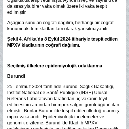
Uganda'da tespit edilmiştir. Ayrıca İsveç ve Tayland'da
da sırasıyla birer vaka olmak üzere iki vaka tespit
edilmiştir.
Aşağıda sunulan coğrafi dağılım, herhangi bir coğrafi
konumdaki tüm kladları tam olarak yansıtmayabilir.
Şekil 4. Afrika'da 8 Eylül 2024 itibariyle tespit edilen
MPXV kladlarının coğrafi dağılımı.
Seçilmiş ülkelere epidemiyolojik odaklanma
Burundi
25 Temmuz 2024 tarihinde Burundi Sağlık Bakanlığı,
Institut National de Santé Publique (INSP) Ulusal
Referans Laboratuvarı tarafından üç vakanın teyit
edilmesinin ardından bir mpox salgını görüldüğünü ilan
etmiştir. Bunlar Burundi'de tespit edilen ilk doğrulanmış
mpox vakalarıdır. Epidemiyolojik incelemeler ve
genomik dizileme, Burundi'de Klad Ib MPXV
enfeksiyonu nedeniyle teyit edilen vakaları Demokratik