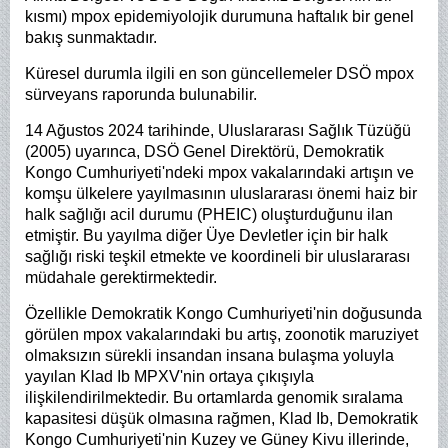
kısmı) mpox epidemiyolojik durumuna haftalık bir genel
bakış sunmaktadır.
Küresel durumla ilgili en son güncellemeler DSÖ mpox
sürveyans raporunda bulunabilir.
14 Ağustos 2024 tarihinde, Uluslararası Sağlık Tüzüğü
(2005) uyarınca, DSÖ Genel Direktörü, Demokratik
Kongo Cumhuriyeti'ndeki mpox vakalarındaki artışın ve
komşu ülkelere yayılmasının uluslararası önemi haiz bir
halk sağlığı acil durumu (PHEIC) oluşturduğunu ilan
etmiştir. Bu yayılma diğer Üye Devletler için bir halk
sağlığı riski teşkil etmekte ve koordineli bir uluslararası
müdahale gerektirmektedir.
Özellikle Demokratik Kongo Cumhuriyeti'nin doğusunda
görülen mpox vakalarındaki bu artış, zoonotik maruziyet
olmaksızın sürekli insandan insana bulaşma yoluyla
yayılan Klad Ib MPXV'nin ortaya çıkışıyla
ilişkilendirilmektedir. Bu ortamlarda genomik sıralama
kapasitesi düşük olmasına rağmen, Klad Ib, Demokratik
Kongo Cumhuriyeti'nin Kuzey ve Güney Kivu illerinde,