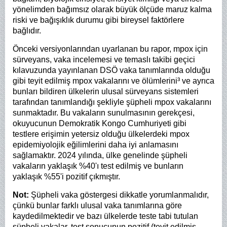
yönelimden bağımsız olarak büyük ölçüde maruz kalma
riski ve bağışıklık durumu gibi bireysel faktörlere
bağlıdır.
Önceki versiyonlarından uyarlanan bu rapor, mpox için
sürveyans, vaka incelemesi ve temaslı takibi geçici
kılavuzunda yayınlanan DSÖ vaka tanımlarında olduğu
gibi teyit edilmiş mpox vakalarını ve ölümlerini³ ve ayrıca
bunları bildiren ülkelerin ulusal sürveyans sistemleri
tarafından tanımlandığı şekliyle şüpheli mpox vakalarını
sunmaktadır. Bu vakaların sunulmasının gerekçesi,
okuyucunun Demokratik Kongo Cumhuriyeti gibi
testlere erişimin yetersiz olduğu ülkelerdeki mpox
epidemiyolojik eğilimlerini daha iyi anlamasını
sağlamaktır. 2024 yılında, ülke genelinde şüpheli
vakaların yaklaşık %40'ı test edilmiş ve bunların
yaklaşık %55'i pozitif çıkmıştır.
Not:
Şüpheli vaka göstergesi dikkatle yorumlanmalıdır,
çünkü bunlar farklı ulusal vaka tanımlarına göre
kaydedilmektedir ve bazı ülkelerde teste tabi tutulan
şüpheli vakalar, test sonucunun pozitif (teyit edilmiş