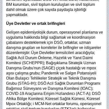
BM kurumları, sivil toplum kuruluşları ve sivil toplum
dahil olmak üzere çok sayıda paydaşla işbirliği
yapmaktadır.
Üye Devletler ve ortak brifingleri
Gelişen epidemiyolojik durum, operasyonel planlama ve
uygulama hakkında bilgi sağlamak ve koordinasyon
çabalarını desteklemek için DSÖ, ortaklar, uzman
danışma grupları ve komiteler ile brifingler ve istişareler
düzenlemiştir: Üye Devletler temsilcileri aracılığıyla;
Sağlık Acil Durum Önleme, Hazırlık ve Yanıt Daimi
Komitesi (SCHEPPR); Bağışıklama Stratejik Uzman
Danışma Grubu'nun (SAGE) çiçek hastalığı ve mpox
aşısı çalışma grubu; Pandemik ve Salgın Potansiyeli
Olan Bulaşıcı Tehlikeler Stratejik ve Teknik Danışma
Grubu (STAG-IH); DSÖ Acil Sağlık Durumları Programı
Bağımsız Sürveyans ve Danışma Komitesi (IOAC);
COVID-19 Araçlarına Erişim Hızlandırıcı (ACT-A); DSÖ
Afrika Bölge Komitesi; Küresel Sağlık Kümesi, Küresel
Mpox Ortaklığı; i MCM-Net ortaklar forumu, operasyonel
ortaklar; sivil toplum kuruluşları (STK'lar); bağışçılar;