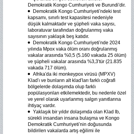
Demokratik Kongo Cumhuriyeti ve Burundi'dir.
Demokratik Kongo Cumhuriyeti'ndeki test
kapsamı, sınırlı test kapasitesi nedeniyle
düşük kalmaktadır ve şüpheli vaka sayısı,
laboratuvar tarafından doğrulanmış vaka
sayısının yaklaşık beş katıdır.
Demokratik Kongo Cumhuriyeti'nde 2024
yılında Mpox vaka ölüm oranı doğrulanmış
vakalar arasında %0,5 (5.160 vakada 25 ölüm)
ve şüpheli vakalar arasında %3,3'tür (21.835
vakada 717 ölüm).
Afrika'da iki monkeypox virüsü (MPXV)
Klad'ı ve bunların alt klad'ları farklı coğrafi
bölgelerde dolaşımda olup farklı
popülasyonları etkilemektedir, bu nedenle özel
ve yerel olarak uyarlanmış salgın yanıtlarına
ihtiyaç vardır.
Yaklaşık bir yıldır dolaşımda olan Klad Ib,
sürekli insandan insana bulaşma ve Kongo
Demokratik Cumhuriyeti'nin doğusunda
bildirilen vakalarda artış eğilimi ile