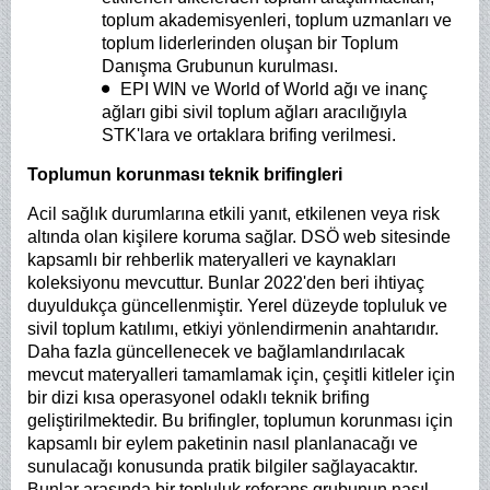
toplum akademisyenleri, toplum uzmanları ve
toplum liderlerinden oluşan bir Toplum
Danışma Grubunun kurulması.
EPI WIN ve World of World ağı ve inanç
ağları gibi sivil toplum ağları aracılığıyla
STK'lara ve ortaklara brifing verilmesi.
Toplumun korunması teknik brifingleri
Acil sağlık durumlarına etkili yanıt, etkilenen veya risk
altında olan kişilere koruma sağlar. DSÖ web sitesinde
kapsamlı bir rehberlik materyalleri ve kaynakları
koleksiyonu mevcuttur. Bunlar 2022'den beri ihtiyaç
duyuldukça güncellenmiştir. Yerel düzeyde topluluk ve
sivil toplum katılımı, etkiyi yönlendirmenin anahtarıdır.
Daha fazla güncellenecek ve bağlamlandırılacak
mevcut materyalleri tamamlamak için, çeşitli kitleler için
bir dizi kısa operasyonel odaklı teknik brifing
geliştirilmektedir. Bu brifingler, toplumun korunması için
kapsamlı bir eylem paketinin nasıl planlanacağı ve
sunulacağı konusunda pratik bilgiler sağlayacaktır.
Bunlar arasında bir topluluk referans grubunun nasıl