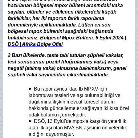
hazırlanan bölgesel mpox bülteni arasındaki vaka
sayıları, ölümler ve etkilenen ülkelerdeki küçük
farklılıklar, her iki raporun farklı raporlama
dönemleriyle açıklanmaktadır. Lütfen en son
bölgesel mpox bültenini aşağıdaki bağlantıda
bulabilirsiniz:
Bölgesel Mpox Bülteni: 6 Eylül 2024 |
DSÖ | Afrika Bölge Ofisi
2 Bazı ülkelerde, teste tabi tutulan şüpheli vakalar,
test sonucunun pozitif (doğrulanmış vaka) veya
negatif (atılmış vaka) olmasına bakılmaksızın, genel
şüpheli vaka sayımından çıkarılmamaktadır.
Bu rapor ayrıca klad Ib MPXV için
laboratuvar testleri ve aşı bulunabilirliği ve
dağıtımına ilişkin mevcut küresel durum
hakkında güncellemeler sağlayan iki kısa özel
odak bölümü içermektedir.
DSÖ, 13 Eylül'de mpox'a karşı ön yeterlilik
alan ilk aşı olan MVA BN aşısının ön yeterlilik
aldığını duyurmuştur.