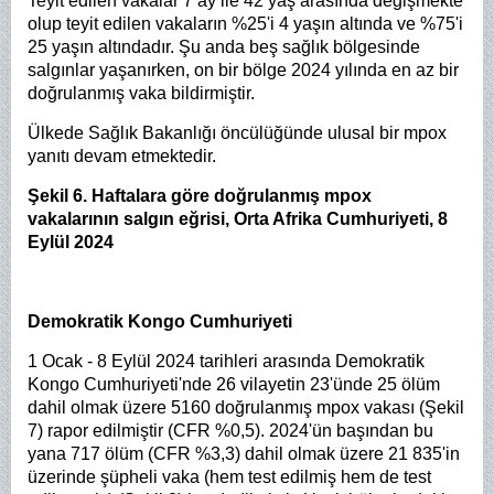
Teyit edilen vakalar 7 ay ile 42 yaş arasında değişmekte
olup teyit edilen vakaların %25'i 4 yaşın altında ve %75'i
25 yaşın altındadır. Şu anda beş sağlık bölgesinde
salgınlar yaşanırken, on bir bölge 2024 yılında en az bir
doğrulanmış vaka bildirmiştir.
Ülkede Sağlık Bakanlığı öncülüğünde ulusal bir mpox
yanıtı devam etmektedir.
Şekil 6. Haftalara göre doğrulanmış mpox
vakalarının salgın eğrisi, Orta Afrika Cumhuriyeti, 8
Eylül 2024
Demokratik Kongo Cumhuriyeti
1 Ocak - 8 Eylül 2024 tarihleri arasında Demokratik
Kongo Cumhuriyeti'nde 26 vilayetin 23'ünde 25 ölüm
dahil olmak üzere 5160 doğrulanmış mpox vakası (Şekil
7) rapor edilmiştir (CFR %0,5). 2024'ün başından bu
yana 717 ölüm (CFR %3,3) dahil olmak üzere 21 835'in
üzerinde şüpheli vaka (hem test edilmiş hem de test