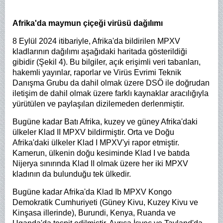
Afrika'da maymun çiçeği virüsü dağılımı
8 Eylül 2024 itibariyle, Afrika'da bildirilen MPXV
kladlarının dağılımı aşağıdaki haritada gösterildiği
gibidir (Şekil 4). Bu bilgiler, açık erişimli veri tabanları,
hakemli yayınlar, raporlar ve Virüs Evrimi Teknik
Danışma Grubu da dahil olmak üzere DSÖ ile doğrudan
iletişim de dahil olmak üzere farklı kaynaklar aracılığıyla
yürütülen ve paylaşılan dizilemeden derlenmiştir.
Bugüne kadar Batı Afrika, kuzey ve güney Afrika'daki
ülkeler Klad II MPXV bildirmiştir. Orta ve Doğu
Afrika'daki ülkeler Klad I MPXV'yi rapor etmiştir.
Kamerun, ülkenin doğu kesiminde Klad I ve batıda
Nijerya sınırında Klad II olmak üzere her iki MPXV
kladının da bulunduğu tek ülkedir.
Bugüne kadar Afrika'da Klad Ib MPXV Kongo
Demokratik Cumhuriyeti (Güney Kivu, Kuzey Kivu ve
Kinşasa illerinde), Burundi, Kenya, Ruanda ve