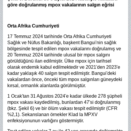
göre doğrulanmış mpox vakalarının salgın eğrisi
Orta Afrika Cumhuriyeti
17 Temmuz 2024 tarihinde Orta Afrika Cumhuriyeti
Sağlık ve Nüfus Bakanlığı, başkent Bangui'nin sağlık
bölgesinde tespit edilen mpox vakalarını doğrulamış ve
20 Temmuz 2024 tarihinde ulusal bir mpox salgını
görüldüğünü ilan edilmiştir. Ülke mpox için tarihsel
olarak endemik kabul edilmektedir ve 2021'den 2023'e
kadar yaklaşık 40 salgın tespit edilmiştir. Bangui'deki
vakalardan önce, önceki tüm mpox salgınları güneydeki
kırsal, ormanlık alanlarda görülmüştür.
1 Ocak'tan 31 Ağustos 2024'e kadar ülkede 278 şüpheli
mpox vakası kaydedilmiş, bunlardan 47'si doğrulanmış
(bkz. Şekil 6) ve bir ölüm vakası tespit edilmiştir (CFR
%2,1). Sekanslanan örnekler Klad Ia MPXV
enfeksiyonunun varlığını göstermiştir.