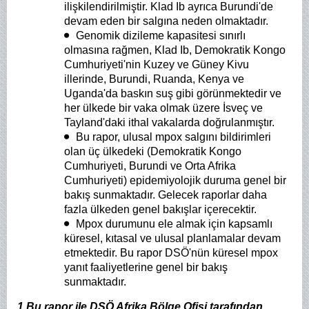
ilişkilendirilmiştir. Klad Ib ayrıca Burundi'de
devam eden bir salgına neden olmaktadır.
Genomik dizileme kapasitesi sınırlı
olmasına rağmen, Klad Ib, Demokratik Kongo
Cumhuriyeti'nin Kuzey ve Güney Kivu
illerinde, Burundi, Ruanda, Kenya ve
Uganda'da baskın suş gibi görünmektedir ve
her ülkede bir vaka olmak üzere İsveç ve
Tayland'daki ithal vakalarda doğrulanmıştır.
Bu rapor, ulusal mpox salgını bildirimleri
olan üç ülkedeki (Demokratik Kongo
Cumhuriyeti, Burundi ve Orta Afrika
Cumhuriyeti) epidemiyolojik duruma genel bir
bakış sunmaktadır. Gelecek raporlar daha
fazla ülkeden genel bakışlar içerecektir.
Mpox durumunu ele almak için kapsamlı
küresel, kıtasal ve ulusal planlamalar devam
etmektedir. Bu rapor DSÖ'nün küresel mpox
yanıt faaliyetlerine genel bir bakış
sunmaktadır.
1 Bu rapor ile DSÖ Afrika Bölge Ofisi tarafından