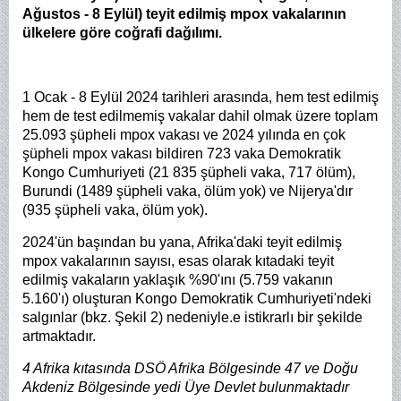
Ağustos - 8 Eylül) teyit edilmiş mpox vakalarının
ülkelere göre coğrafi dağılımı.
1 Ocak - 8 Eylül 2024 tarihleri arasında, hem test edilmiş
hem de test edilmemiş vakalar dahil olmak üzere toplam
25.093 şüpheli mpox vakası ve 2024 yılında en çok
şüpheli mpox vakası bildiren 723 vaka Demokratik
Kongo Cumhuriyeti (21 835 şüpheli vaka, 717 ölüm),
Burundi (1489 şüpheli vaka, ölüm yok) ve Nijerya'dır
(935 şüpheli vaka, ölüm yok).
2024'ün başından bu yana, Afrika'daki teyit edilmiş
mpox vakalarının sayısı, esas olarak kıtadaki teyit
edilmiş vakaların yaklaşık %90'ını (5.759 vakanın
5.160'ı) oluşturan Kongo Demokratik Cumhuriyeti'ndeki
salgınlar (bkz. Şekil 2) nedeniyle.e istikrarlı bir şekilde
artmaktadır.
4 Afrika kıtasında DSÖ Afrika Bölgesinde 47 ve Doğu
Akdeniz Bölgesinde yedi Üye Devlet bulunmaktadır