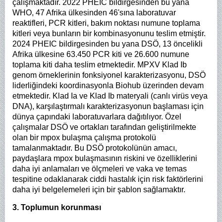
çalışmaktadır. 2022 PHEIC bildirgesinden bu yana
WHO, 47 Afrika ülkesinden 46'sına laboratuvar
reaktifleri, PCR kitleri, bakım noktası numune toplama
kitleri veya bunların bir kombinasyonunu teslim etmiştir.
2024 PHEIC bildirgesinden bu yana DSÖ, 13 öncelikli
Afrika ülkesine 63.450 PCR kiti ve 26.600 numune
toplama kiti daha teslim etmektedir. MPXV Klad Ib
genom örneklerinin fonksiyonel karakterizasyonu, DSÖ
liderliğindeki koordinasyonla Biohub üzerinden devam
etmektedir. Klad Ia ve Klad Ib materyali (canlı virüs veya
DNA), karşılaştırmalı karakterizasyonun başlaması için
dünya çapındaki laboratuvarlara dağıtılıyor. Özel
çalışmalar DSÖ ve ortakları tarafından geliştirilmekte
olan bir mpox bulaşma çalışma protokolü
tamalanmaktadır. Bu DSÖ protokolünün amacı,
paydaşlara mpox bulaşmasının riskini ve özelliklerini
daha iyi anlamaları ve ölçmeleri ve vaka ve temas
tespitine odaklanarak ciddi hastalık için risk faktörlerini
daha iyi belgelemeleri için bir şablon sağlamaktır.
3. Toplumun korunması