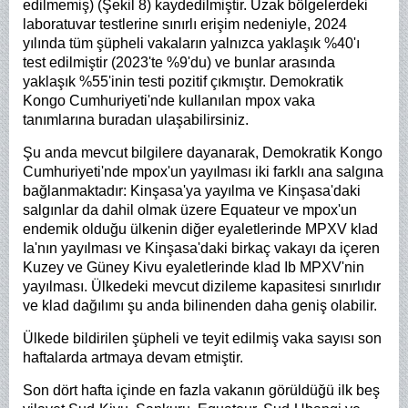
edilmemiş) (Şekil 8) kaydedilmiştir. Uzak bölgelerdeki
laboratuvar testlerine sınırlı erişim nedeniyle, 2024
yılında tüm şüpheli vakaların yalnızca yaklaşık %40'ı
test edilmiştir (2023'te %9'du) ve bunlar arasında
yaklaşık %55'inin testi pozitif çıkmıştır. Demokratik
Kongo Cumhuriyeti'nde kullanılan mpox vaka
tanımlarına buradan ulaşabilirsiniz.
Şu anda mevcut bilgilere dayanarak, Demokratik Kongo
Cumhuriyeti'nde mpox'un yayılması iki farklı ana salgına
bağlanmaktadır: Kinşasa'ya yayılma ve Kinşasa'daki
salgınlar da dahil olmak üzere Equateur ve mpox'un
endemik olduğu ülkenin diğer eyaletlerinde MPXV klad
Ia'nın yayılması ve Kinşasa'daki birkaç vakayı da içeren
Kuzey ve Güney Kivu eyaletlerinde klad Ib MPXV'nin
yayılması. Ülkedeki mevcut dizileme kapasitesi sınırlıdır
ve klad dağılımı şu anda bilinenden daha geniş olabilir.
Ülkede bildirilen şüpheli ve teyit edilmiş vaka sayısı son
haftalarda artmaya devam etmiştir.
Son dört hafta içinde en fazla vakanın görüldüğü ilk beş