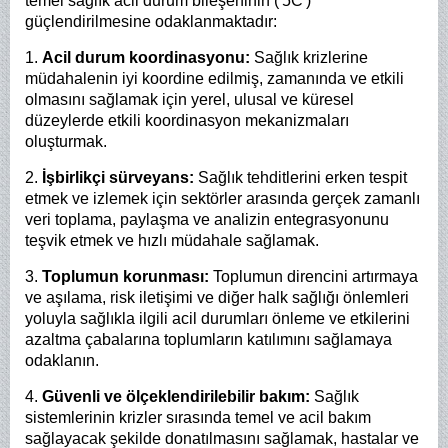
temel sağlık acil durum bileşeninin ('5C')
güçlendirilmesine odaklanmaktadır:
1.
Acil durum koordinasyonu:
Sağlık krizlerine
müdahalenin iyi koordine edilmiş, zamanında ve etkili
olmasını sağlamak için yerel, ulusal ve küresel
düzeylerde etkili koordinasyon mekanizmaları
oluşturmak.
2.
İşbirlikçi sürveyans:
Sağlık tehditlerini erken tespit
etmek ve izlemek için sektörler arasında gerçek zamanlı
veri toplama, paylaşma ve analizin entegrasyonunu
teşvik etmek ve hızlı müdahale sağlamak.
3.
Toplumun korunması:
Toplumun direncini artırmaya
ve aşılama, risk iletişimi ve diğer halk sağlığı önlemleri
yoluyla sağlıkla ilgili acil durumları önleme ve etkilerini
azaltma çabalarına toplumların katılımını sağlamaya
odaklanın.
4.
Güvenli ve ölçeklendirilebilir bakım:
Sağlık
sistemlerinin krizler sırasında temel ve acil bakım
sağlayacak şekilde donatılmasını sağlamak, hastalar ve