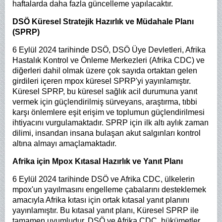
haftalarda daha fazla güncelleme yapılacaktır.
DSÖ Küresel Stratejik Hazırlık ve Müdahale Planı
(SPRP)
6 Eylül 2024 tarihinde DSÖ, DSÖ Üye Devletleri, Afrika
Hastalık Kontrol ve Önleme Merkezleri (Afrika CDC) ve
diğerleri dahil olmak üzere çok sayıda ortaktan gelen
girdileri içeren mpox küresel SPRP'yi yayınlamıştır.
Küresel SPRP, bu küresel sağlık acil durumuna yanıt
vermek için güçlendirilmiş sürveyans, araştırma, tıbbi
karşı önlemlere eşit erişim ve toplumun güçlendirilmesi
ihtiyacını vurgulamaktadır. SPRP için ilk altı aylık zaman
dilimi, insandan insana bulaşan akut salgınları kontrol
altına almayı amaçlamaktadır.
Afrika için Mpox Kıtasal Hazırlık ve Yanıt Planı
6 Eylül 2024 tarihinde DSÖ ve Afrika CDC, ülkelerin
mpox'un yayılmasını engelleme çabalarını desteklemek
amacıyla Afrika kıtası için ortak kıtasal yanıt planını
yayınlamıştır. Bu kıtasal yanıt planı, Küresel SPRP ile
tamamen uyumludur. DSÖ ve Afrika CDC, hükümetler,