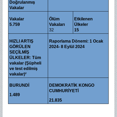
Doğrulanmış
Vakalar
Vakalar
Ölüm
Etkilenen
5.759
Vakaları
Ülkeler
32
15
HIZLI ARTIŞ
Raporlama Dönemi: 1 Ocak
GÖRÜLEN
2024- 8 Eylül 2024
SEÇİLMİŞ
ÜLKELER: Tüm
vakalar (Şüpheli
ve test edilmiş
vakalar)²
BURUNDİ
DEMOKRATİK KONGO
CUMHURİYETİ
1.489
21.835