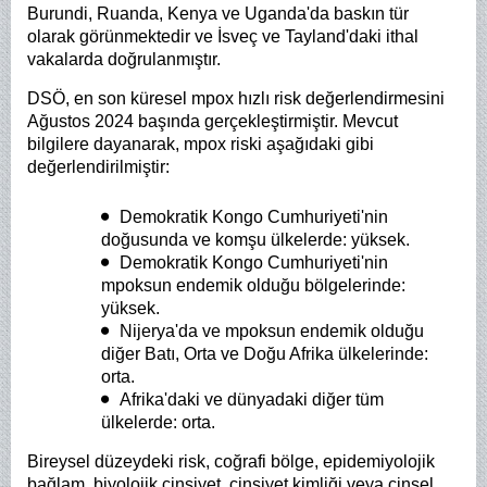
Burundi, Ruanda, Kenya ve Uganda'da baskın tür
olarak görünmektedir ve İsveç ve Tayland'daki ithal
vakalarda doğrulanmıştır.
DSÖ, en son küresel mpox hızlı risk değerlendirmesini
Ağustos 2024 başında gerçekleştirmiştir. Mevcut
bilgilere dayanarak, mpox riski aşağıdaki gibi
değerlendirilmiştir:
Demokratik Kongo Cumhuriyeti'nin
doğusunda ve komşu ülkelerde: yüksek.
Demokratik Kongo Cumhuriyeti'nin
mpoksun endemik olduğu bölgelerinde:
yüksek.
Nijerya'da ve mpoksun endemik olduğu
diğer Batı, Orta ve Doğu Afrika ülkelerinde:
orta.
Afrika'daki ve dünyadaki diğer tüm
ülkelerde: orta.
Bireysel düzeydeki risk, coğrafi bölge, epidemiyolojik
bağlam, biyolojik cinsiyet, cinsiyet kimliği veya cinsel