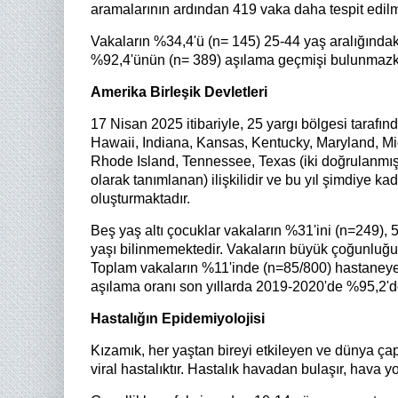
aramalarının ardından 419 vaka daha tespit edilmi
Vakaların %34,4'ü (n= 145) 25-44 yaş aralığındaki
%92,4'ünün (n= 389) aşılama geçmişi bulunmazken,
Amerika Birleşik Devletleri
17 Nisan 2025 itibariyle, 25 yargı bölgesi tarafın
Hawaii, Indiana, Kansas, Kentucky, Maryland, M
Rhode Island, Tennessee, Texas (iki doğrulanmış
olarak tanımlanan) ilişkilidir ve bu yıl şimdiye k
oluşturmaktadır.
Beş yaş altı çocuklar vakaların %31'ini (n=249), 
yaşı bilinmemektedir. Vakaların büyük çoğunluğu 
Toplam vakaların %11'inde (n=85/800) hastaneye 
aşılama oranı son yıllarda 2019-2020'de %95,2'
Hastalığın Epidemiyolojisi
Kızamık, her yaştan bireyi etkileyen ve dünya ç
viral hastalıktır. Hastalık havadan bulaşır, hava 