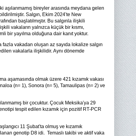
rdaki aşılanmamış bireyler arasında meydana gelen
bildirilmiştir. Salgın, Ekim 2024'te New
fından başlatılmıştır. Bu salgınla ilişkili
kili vakaların yalnızca küçük bir kısmı,
li bir yayılma olduğuna dair kanıt yoktur.
ha fazla vakadan oluşan az sayıda lokalize salgın
edilen vakalarla ilişkilidir. Aynı dönemde
uşturma aşamasında olmak üzere 421 kızamık vakası
inaloa (n= 1), Sonora (n= 5), Tamaulipas (n= 2) ve
ılanmamış bir çocuktur. Çocuk Meksika'ya 29
notipi tespit edilen kızamık için pozitif RT-PCR
başlangıcı 11 Şubat'ta olmuş ve kızamık
anan genotip D8 idi. Temaslı takibi ve aktif vaka