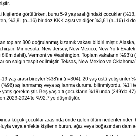
ştir.
 kişilerde görülürken, bunu 5-9 yaş aralığındaki çocuklar (%13,5
 %3,8'i (n=16) bir doz KKK aşısı ve diğer %3,8'i (n=16) iki doz 
dan toplam 800 doğrulanmış kızamık vakası bildirilmiştir: Alaska
ichigan, Minnesota, New Jersey, New Mexico, New York Eyaleti
 ölüm dahil), Vermont ve Washington. Toplam vakaların %93'ü (n
adar on salgın tespit edilmiştir. Teksas, New Mexico ve Oklahoma'd
5-19 yaş arası bireyler %38'ini (n=304), 20 yaş üstü yetişkinler
(%96) aşılanmamış veya aşılanma durumu bilinmiyordu, %1'i tek 
yatış gerekmiştir. Beş yaş altı çocukların %19'unda (249'da 47
den 2023-2024'te %92,7'ye düşmüştür.
apında küçük çocuklar arasında önde gelen ölüm nedenlerinden b
yoluyla veya enfekte kişilerin burun, ağız veya boğazından damlac