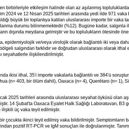
zen birbirleriyle etkileşim halinde olan az aşılanmış toplulukla
Ekim 2024 ve 12 Nisan 2025 tarihleri arasında yedi ilde 971 vaka 
ldığı büyük bir toplantıya katılan uluslararası importe bir vaka tara
lanma durumu bilinmemektedir (%12). Bugüne kadar, salgınla iliş
ların dışında meydana gelmiştir ve bu toplulukların ötesinde önem
a, epidemiyolojik ve/veya virolojik olarak bağlantılı iki veya da
 bölgeli salgından farklıdır ve doğrudan uluslararası olarak ithal 
eyahatlerle ilişkilendirilmiştir.
nda ikisi ithal, 35'i importe vakalarla bağlantılı ve 384'ü sor
hua (n= 403, bir ölüm dahil), Oaxaca (n= 4), Querétaro (n= 1), S
k 2025 tarihleri arasında uluslararası seyahat öyküsü olan aş
tir. 14 Şubat'ta Oaxaca Eyalet Halk Sağlığı Laboratuvarı, B3 ge
lişkili üç vaka teyit edilmiştir.
 çocukta ikinci teyit edilmiş vaka bildirilmiştir. Semptomların 
ından pozitif RT-PCR ve IgM sonuçları ile doğrulanmıştır. Tanıml