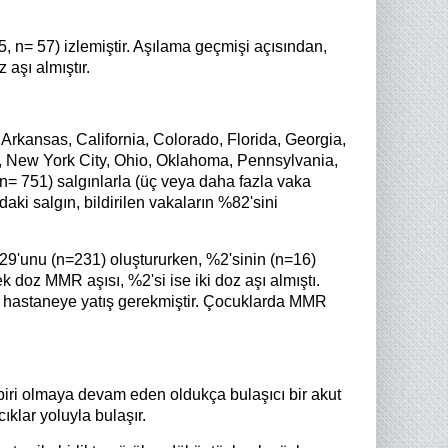
, n= 57) izlemiştir. Aşılama geçmişi açısından,
aşı almıştır.
, Arkansas, California, Colorado, Florida, Georgia,
, New York City, Ohio, Oklahoma, Pennsylvania,
= 751) salgınlarla (üç veya daha fazla vaka
aki salgın, bildirilen vakaların %82'sini
 %29'unu (n=231) oluştururken, %2'sinin (n=16)
doz MMR aşısı, %2'si ise iki doz aşı almıştı.
) hastaneye yatış gerekmiştir. Çocuklarda MMR
iri olmaya devam eden oldukça bulaşıcı bir akut
ıklar yoluyla bulaşır.