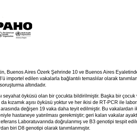
ntin, Buenos Aires Özerk Şehrinde 10 ve Buenos Aires Eyaletin
3'ü importel edilen vakalarla bağlantılı temaslılar olarak tanıml
 soruşturma altındadır.
seyahat öyküsü olan bir çocukta bildirilmiştir. Başka bir çocuk 
ın da kızamık aşısı öyküsü yoktur ve her ikisi de RT-PCR ile labor
 arasında değişen 19 vaka daha teyit edilmiştir. Bu vakalardan i
yle hastaneye yatırılması gerekmiştir; geri kalan vakalar ayakta
eferans Laboratuvarında doğrulanmış ve B3 genotipi tespit edil
ardan biri D8 genotipi olarak tanımlanmıştır.