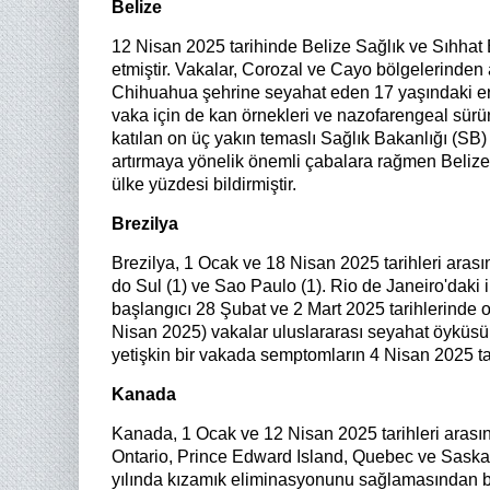
Belize
12 Nisan 2025 tarihinde Belize Sağlık ve Sıhhat Ba
etmiştir. Vakalar, Corozal ve Cayo bölgelerinden 
Chihuahua şehrine seyahat eden 17 yaşındaki erk
vaka için de kan örnekleri ve nazofarengeal sürün
katılan on üç yakın temaslı Sağlık Bakanlığı (SB)
artırmaya yönelik önemli çabalara rağmen Belize, 
ülke yüzdesi bildirmiştir.
Brezilya
Brezilya, 1 Ocak ve 18 Nisan 2025 tarihleri arası
do Sul (1) ve Sao Paulo (1). Rio de Janeiro'daki 
başlangıcı 28 Şubat ve 2 Mart 2025 tarihlerinde
Nisan 2025) vakalar uluslararası seyahat öyküsü o
yetişkin bir vakada semptomların 4 Nisan 2025 tar
Kanada
Kanada, 1 Ocak ve 12 Nisan 2025 tarihleri arasınd
Ontario, Prince Edward Island, Quebec ve Saskat
yılında kızamık eliminasyonunu sağlamasından bu 