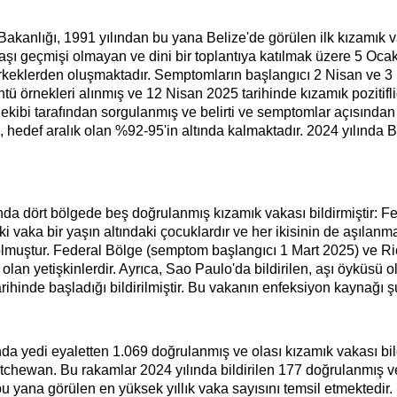
kanlığı, 1991 yılından bu yana Belize'de görülen ilk kızamık vak
aşı geçmişi olmayan ve dini bir toplantıya katılmak üzere 5 Ocak
eklerden oluşmaktadır. Semptomların başlangıcı 2 Nisan ve 3 Ni
tü örnekleri alınmış ve 12 Nisan 2025 tarihinde kızamık pozitifli
 ekibi tarafından sorgulanmış ve belirti ve semptomlar açısından
hedef aralık olan %92-95'in altında kalmaktadır. 2024 yılında Be
nda dört bölgede beş doğrulanmış kızamık vakası bildirmiştir: F
iki vaka bir yaşın altındaki çocuklardır ve her ikisinin de aşı
 olmuştur. Federal Bölge (semptom başlangıcı 1 Mart 2025) ve R
lan yetişkinlerdir. Ayrıca, Sao Paulo'da bildirilen, aşı öyküsü
ihinde başladığı bildirilmiştir. Bu vakanın enfeksiyon kaynağı şu
a yedi eyaletten 1.069 doğrulanmış ve olası kızamık vakası bild
chewan. Bu rakamlar 2024 yılında bildirilen 177 doğrulanmış ve
yana görülen en yüksek yıllık vaka sayısını temsil etmektedir.