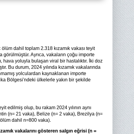
ç ölüm dahil toplam 2.318 kızamık vakası teyit
a görülmüştür. Ayrıca, vakaların çoğu importe
hava yoluyla bulaşan viral bir hastalıktır. İki doz
ştır. Bu durum, 2024 yılında kızamık vakalarında
ılanmamış yolculardan kaynaklanan importe
a Bölgesi'ndeki ülkelerle yakın bir şekilde
it edilmiş olup, bu rakam 2024 yılının aynı
ntin (n= 21 vaka), Belize (n= 2 vaka), Brezilya (n=
i ölüm dahil n=800 vaka).
zamık vakalarını gösteren salgın eğrisi (n =