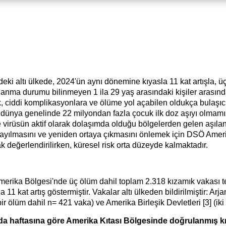
ki altı ülkede, 2024'ün aynı dönemine kıyasla 11 kat artışla, ü
ılanma durumu bilinmeyen 1 ila 29 yaş arasındaki kişiler arasınd
, ciddi komplikasyonlara ve ölüme yol açabilen oldukça bulaşıcı, 
a dünya genelinde 22 milyondan fazla çocuk ilk doz aşıyı olmamı
kle virüsün aktif olarak dolaşımda olduğu bölgelerden gelen aş
 yayılmasını ve yeniden ortaya çıkmasını önlemek için DSÖ Amerik
k değerlendirilirken, küresel risk orta düzeyde kalmaktadır.
erika Bölgesi'nde üç ölüm dahil toplam 2.318 kızamık vakası tey
1 kat artış göstermiştir. Vakalar altı ülkeden bildirilmiştir: Arja
ir ölüm dahil n= 421 vaka) ve Amerika Birleşik Devletleri [3] (ik
ında haftasına göre Amerika Kıtası Bölgesinde doğrulanmış kı