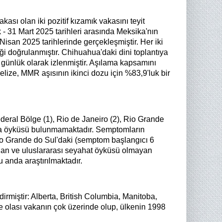
ası olan iki pozitif kızamık vakasını teyit
 - 31 Mart 2025 tarihleri arasında Meksika'nın
san 2025 tarihlerinde gerçekleşmiştir. Her iki
ği doğrulanmıştır. Chihuahua'daki dini toplantıya
 günlük olarak izlenmiştir. Aşılama kapsamını
lize, MMR aşısının ikinci dozu için %83,9'luk bir
ederal Bölge (1), Rio de Janeiro (2), Rio Grande
lanma öyküsü bulunmamaktadır. Semptomların
io Grande do Sul'daki (semptom başlangıcı 6
 olan ve uluslararası seyahat öyküsü olmayan
 anda araştırılmaktadır.
irmiştir: Alberta, British Columbia, Manitoba,
 olası vakanın çok üzerinde olup, ülkenin 1998