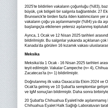
2025'te bildirilen vakaların çoğunluğu (%83), ba
büyük, çok bölgeli bir salgınla bağlantılıdır. 27 
Brunswick'te birden fazla ilden katılımcıların yer a
vakaların çoğu ya aşılanmamıştır (%84) ya da aşı
başlangıçta etkilenen yetersiz aşılanmış topluluk
Ayrıca, 1 Ocak ve 12 Nisan 2025 tarihleri arasınd
bildirilmiştir. Bu salgınlar yukarıda açıklanan çok
Kanada'da görülen 16 kızamık vakası uluslararası s
Meksika
Meksika'da 1 Ocak - 16 Nisan 2025 tarihleri arası
teyit edilmiştir. Vakalar Campeche (n= 4), Chihua
Zacatecas'ta (n= 1) bildirilmiştir.
Doğrulanmış ilk vaka Oaxaca'da Ekim 2024 ve Oca
Ocak'ta gelmiş ve 10 Şubat'ta semptomlar gelişmiş
ve IgM sonuçları bildirmiştir. Daha sonra birbiriyle i
20 Şubat'ta Chihuahua Eyaleti'nde aşılanmamış bir
Chihuahua Eyalet Halk Sağlığı Laboratuvarı taraf