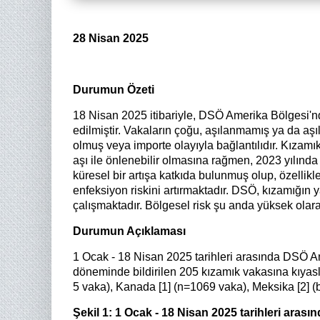
28 Nisan 2025
Durumun Özeti
18 Nisan 2025 itibariyle, DSÖ Amerika Bölgesi'nde
edilmiştir. Vakaların çoğu, aşılanmamış ya da aş
olmuş veya importe olayıyla bağlantılıdır. Kızamık
aşı ile önlenebilir olmasına rağmen, 2023 yılınd
küresel bir artışa katkıda bulunmuş olup, özelli
enfeksiyon riskini artırmaktadır. DSÖ, kızamığın
çalışmaktadır. Bölgesel risk şu anda yüksek olara
Durumun Açıklaması
1 Ocak - 18 Nisan 2025 tarihleri arasında DSÖ Am
döneminde bildirilen 205 kızamık vakasına kıyasla 1
5 vaka), Kanada [1] (n=1069 vaka), Meksika [2] (b
Şekil 1: 1 Ocak - 18 Nisan 2025 tarihleri aras