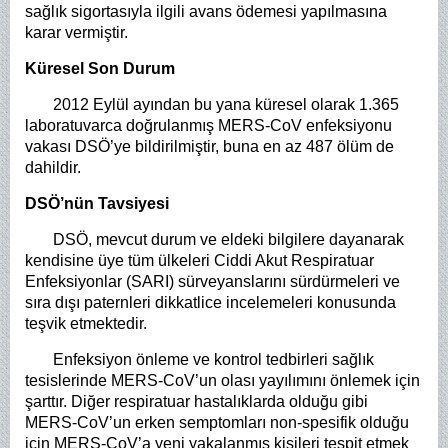
sağlık sigortasıyla ilgili avans ödemesi yapılmasına
karar vermiştir.
Küresel Son Durum
2012 Eylül ayından bu yana küresel olarak 1.365
laboratuvarca doğrulanmış MERS-CoV enfeksiyonu
vakası DSÖ’ye bildirilmiştir, buna en az 487 ölüm de
dahildir.
DSÖ’nün Tavsiyesi
DSÖ, mevcut durum ve eldeki bilgilere dayanarak
kendisine üye tüm ülkeleri Ciddi Akut Respiratuar
Enfeksiyonlar (SARI) sürveyanslarını sürdürmeleri ve
sıra dışı paternleri dikkatlice incelemeleri konusunda
teşvik etmektedir.
Enfeksiyon önleme ve kontrol tedbirleri sağlık
tesislerinde MERS-CoV’un olası yayılımını önlemek için
şarttır. Diğer respiratuar hastalıklarda olduğu gibi
MERS-CoV’un erken semptomları non-spesifik olduğu
için MERS-CoV’a yeni yakalanmış kişileri tespit etmek