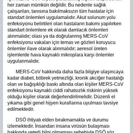
her zaman mümkün değildir. Bu nedenle sağlık
çalışanları, tanısına bakılmaksızın tüm hastalar için
standart önlemleri uygulamalıdır. Akut solunum yolu
enfeksiyonu belirtileri olan hastaların bakımı yapılırken
standart önlemlere ek olarak damlacık önlemleri
alınmalıdır; olası ya da doğrulanmış MERS-CoV
enfeksiyonu vakaları için temas ve gözleri koruyucu
önlemler ilave olarak alınmalıdır; aeresol üreten
işlemlerde hava kaynaklı mikroplara karşı önlemler
uygulanmalıdır.
MERS-CoV hakkında daha fazla bilgiye ulaşıncaya
kadar diabet, böbrek yetmezliği, kronik akciğer hastalığı
olan ve bağışıklığı baskı altında olan kişiler MERS-CoV
enfeksiyonu kaynaklı ciddi rahatsızlık riskinin yüksek
olduğu kişiler olarak değerlendirilmelidir. Düzenli el
yıkama gibi genel hijyen kurallarına uyulması tavsiye
edilmektedir.
DSÖ ihtiyatı elden bırakmamakta ve durumu
izlemektedir. İnsandan insana virüsün bulaşması
hakkında yeterli bilgi olmaması sebebiyle DSÖ söz