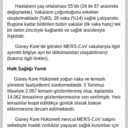
Hastaların yaş ortalaması 55’dir (16 ile 87 arasında
değişmekte). Vakaların çoğunluğunu erkekler
oluşturmaktadır (%60). 26 vaka (%14) sağlık çalışanıdır.
Bugüne kadar bildirilen bütün vakalar (ilk vaka hariç) tek
bir iletim zinciriyle bağlantılı ve sağlık tesisleriyle
ilişkilidir.
Güney Kore’de görülen MERS-CoV vakalarıyla ilgili
ayrıntılı bilgiye ayrı bir dökümandan ulaşabilirsiniz
(bakınız ilgili linkler)
.
Halk Sağlığı Yanıtı
Güney Kore Hükümeti yoğun vaka ve temaslı
yönetimi faaliyetlerini sürdürmektedir. 3 Temmuz
itibariyle 2.067 temaslı gözlemlenmiş olup, toplamda
14.062 temaslının gözlemlenmesine son verilmiştir. Yeni
temaslılar tespit edildikçe günlük olarak listeye
eklenmesine devam edilmektedir.
Güney Kore Hükümeti mevcut MERS-CoV salgını
sebebiyle maddi zorluklar yaşayan sağlık kurumları için