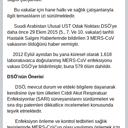
Bu vakalar için hane halkı ve sağlık çalışanlarıyla
ilgili temaslıların izi sürülmektedir.
Suudi Arabistan Ulusal UST Odak Noktası DSÖ’ye
daha önce 29 Ekim 2015 (5., 7. Ve 10. vakalar) tarihli
Hastalık Salgını Haberlerinde bildirilen 3 MERS-CoV
vakasının öldüğünü haber vermiştir.
2012 Eylül ayından bu yana küresel olarak 1.618
laboratuvarca doğrulanmış MERS-CoV enfeksiyonu
vakası DSÖ’ye bildirilmiştir, buna 579 ölüm dahildir.
DSÖ’nün Önerisi
DSÖ, mevcut durum ve eldeki bilgilere dayanarak
kendisine üye tüm ülkeleri Ciddi Akut Respiratuar
Enfeksiyonlar (SARI) sürveyanslarını sürdürmeleri ve
sıra dışı paternleri dikkatlice incelemeleri konusunda
teşvik etmektedir.
Enfeksiyon önleme ve kontrol tedbirleri sağlık
tesislerinde MERS-CoV’un olası yayılımını önlemek için