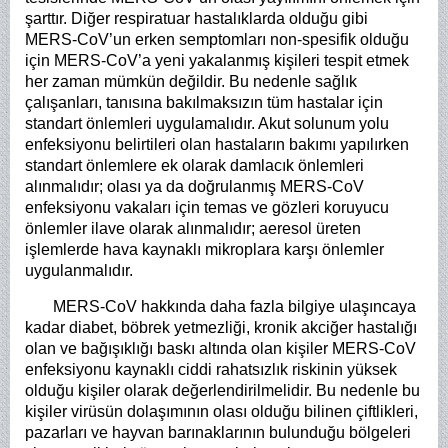
şarttır. Diğer respiratuar hastalıklarda olduğu gibi
MERS-CoV’un erken semptomları non-spesifik olduğu
için MERS-CoV’a yeni yakalanmış kişileri tespit etmek
her zaman mümkün değildir. Bu nedenle sağlık
çalışanları, tanısına bakılmaksızın tüm hastalar için
standart önlemleri uygulamalıdır. Akut solunum yolu
enfeksiyonu belirtileri olan hastaların bakımı yapılırken
standart önlemlere ek olarak damlacık önlemleri
alınmalıdır; olası ya da doğrulanmış MERS-CoV
enfeksiyonu vakaları için temas ve gözleri koruyucu
önlemler ilave olarak alınmalıdır; aeresol üreten
işlemlerde hava kaynaklı mikroplara karşı önlemler
uygulanmalıdır.
MERS-CoV hakkında daha fazla bilgiye ulaşıncaya
kadar diabet, böbrek yetmezliği, kronik akciğer hastalığı
olan ve bağışıklığı baskı altında olan kişiler MERS-CoV
enfeksiyonu kaynaklı ciddi rahatsızlık riskinin yüksek
olduğu kişiler olarak değerlendirilmelidir. Bu nedenle bu
kişiler virüsün dolaşımının olası olduğu bilinen çiftlikleri,
pazarları ve hayvan barınaklarının bulunduğu bölgeleri