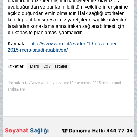
tarafından düzenlenmiş tüm tavsiyeler ve kılavuzlara
uyulduğundan ve bunların ilgili tüm yetkililerin erişimine
açık olduğundan emin olmalıdır. Halk sağlığı otoriteleri
kitle toplantıları süresince ziyaretçilerin sağlık sistemleri
tarafından konaklamalarına imkan sağlanabilmesi için
bir kapasite planlaması yapmalıdır.
Kaynak :
http://www.who.int/csr/don/13-november-
2015-mers-saudi-arabia/en/
Etiketler:
Mers – CoV Hastalığı
Kaynak:
http://www.who.int/csr/don/13-november-2015-mers-saudi-
arabia/en/