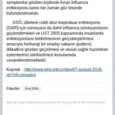
semptomlar görülen kişilerde Avian İnfluenza
enfeksiyonu tanısı her zaman göz önünde
bulundurulmalıdır.
DSÖ, ülkelere ciddi akut respiratuar enfeksiyonu
(SARİ) için sürveyans da dahil inflüenza sürveyanslarını
güçlendirmeleri ve UST 2005 kapsamında insanlarda
enfeksiyonların bildirilmesinin gerçekleştirilmesi
amacıyla herhangi bir sıradışı vakanın (pattern)
dikkatlice gözden geçirilmesi ve ulusal sağlık hazırlıkları
eylemlerinin sürdürülmesi konularında
cesaretlendirmektedir.
Kaynak :
http://www.who.int/csr/don/07-august-2016-
ah7n9-china/en/
Etiketler:
Kuş Gribi
Kaynak:
http://www.who.int/csr/don/07-august-2016-ah7n9-china/en/