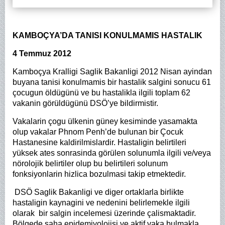
KAMBOÇYA’DA TANISI KONULMAMIS HASTALIK
4 Temmuz 2012
Kamboçya Kralligi Saglik Bakanligi 2012 Nisan ayindan
buyana tanisi konulmamis bir hastalik salgini sonucu 61
çocugun öldügünü ve bu hastalikla ilgili toplam 62
vakanin görüldügünü DSÖ’ye bildirmistir.
Vakalarin çogu ülkenin güney kesiminde yasamakta
olup vakalar Phnom Penh’de bulunan bir Çocuk
Hastanesine kaldirilmislardir. Hastaligin belirtileri
yüksek ates sonrasinda görülen solunumla ilgili ve/veya
nörolojik belirtiler olup bu belirtileri solunum
fonksiyonlarin hizlica bozulmasi takip etmektedir.
DSÖ Saglik Bakanligi ve diger ortaklarla birlikte
hastaligin kaynagini ve nedenini belirlemekle ilgili
olarak bir salgin incelemesi üzerinde çalismaktadir.
Bölgede saha epidemiyolojisi ve aktif vaka bulmakla