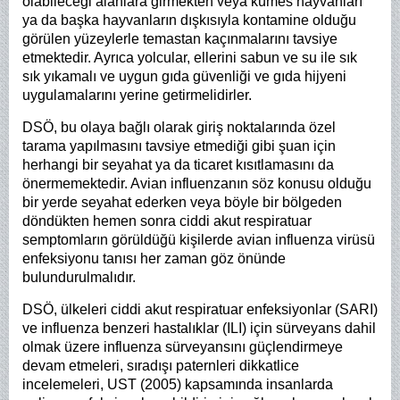
olabileceği alanlara girmekten veya kümes hayvanları
ya da başka hayvanların dışkısıyla kontamine olduğu
görülen yüzeylerle temastan kaçınmalarını tavsiye
etmektedir. Ayrıca yolcular, ellerini sabun ve su ile sık
sık yıkamalı ve uygun gıda güvenliği ve gıda hijyeni
uygulamalarını yerine getirmelidirler.
DSÖ, bu olaya bağlı olarak giriş noktalarında özel
tarama yapılmasını tavsiye etmediği gibi şuan için
herhangi bir seyahat ya da ticaret kısıtlamasını da
önermemektedir. Avian influenzanın söz konusu olduğu
bir yerde seyahat ederken veya böyle bir bölgeden
döndükten hemen sonra ciddi akut respiratuar
semptomların görüldüğü kişilerde avian influenza virüsü
enfeksiyonu tanısı her zaman göz önünde
bulundurulmalıdır.
DSÖ, ülkeleri ciddi akut respiratuar enfeksiyonlar (SARI)
ve influenza benzeri hastalıklar (ILI) için sürveyans dahil
olmak üzere influenza sürveyansını güçlendirmeye
devam etmeleri, sıradışı paternleri dikkatlice
incelemeleri, UST (2005) kapsamında insanlarda