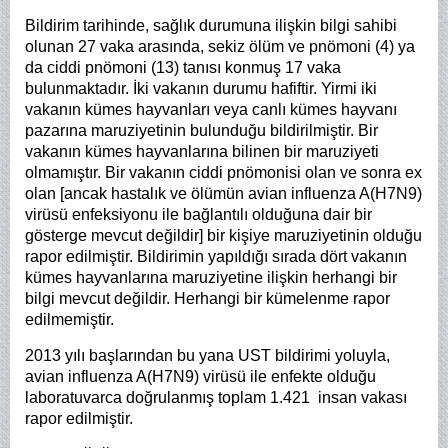
Bildirim tarihinde, sağlık durumuna ilişkin bilgi sahibi
olunan 27 vaka arasında, sekiz ölüm ve pnömoni (4) ya
da ciddi pnömoni (13) tanısı konmuş 17 vaka
bulunmaktadır. İki vakanın durumu hafiftir. Yirmi iki
vakanın kümes hayvanları veya canlı kümes hayvanı
pazarına maruziyetinin bulunduğu bildirilmiştir. Bir
vakanın kümes hayvanlarına bilinen bir maruziyeti
olmamıştır. Bir vakanın ciddi pnömonisi olan ve sonra ex
olan [ancak hastalık ve ölümün avian influenza A(H7N9)
virüsü enfeksiyonu ile bağlantılı olduğuna dair bir
gösterge mevcut değildir] bir kişiye maruziyetinin olduğu
rapor edilmiştir. Bildirimin yapıldığı sırada dört vakanın
kümes hayvanlarına maruziyetine ilişkin herhangi bir
bilgi mevcut değildir. Herhangi bir kümelenme rapor
edilmemiştir.
2013 yılı başlarından bu yana UST bildirimi yoluyla,
avian influenza A(H7N9) virüsü ile enfekte olduğu
laboratuvarca doğrulanmış toplam 1.421 insan vakası
rapor edilmiştir.