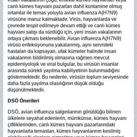
canlı kümes hayvanı pazarları dahil kontamine olmuş
ortamlar ile temas yoluyla avian influenza A(H7N9)
virüsüne maruz kalmaktadır. Virüs, hayvanlarda ve
çevrede tespit edilmeye devam ettiği ve canlı kümes
hayvanı satışı da sürdüğü için, yeni insan vakalarının
ortaya çıkması beklenebilir. Avian influenza A(H7N9)
virüsü enfeksiyonuna yakalanmış, aynı servisteki
hastaları da kapsayan, ufak kümeler halinde insan
vakalarının bildirilmiş olmasına rağmen mevcut
epidemiyolojik ve viral bulgular, bu virüsün insanlar
arasında sürekli yayılma kabiliyetinin bulunmadığını
göstermektedir. Bu nedenle, virüsün toplum seviyesinde
daha fazla yayılma olasılığının düşük olduğu
düşünülmektedir.
DSÖ Önerileri
DSÖ, avian influenza salgınlarının görüldüğü bilinen
ülkelere seyahat edenlerin, mümkünse, kümes hayvanı
çiftliklerinden, canlı kümes hayvanı pazarlarındaki
hayvanlarla temastan, kümes hayvanlarının kesilmiş