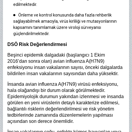
edilmektedir.
Önleme ve kontrol konusunda daha fazla rehberlik
sağlayabilmek amacıyla, virüs kirliliği ve mutasyonlarının
kapsamını tanımlamak üzere viroloji sürveyansı
güçlendirilmektedir.
DSÖ Risk Değerlendirmesi
Beşinci epidemik dalgadaki (başlangıcı 1 Ekim
2016’dan sonra olan) avian influenza A(H7N9)
enfeksiyonu insan vakalarının sayısı, önceki dalgalarda
bildirilen insan vakalarının sayısından daha yüksektir.
İnsanda avian influenza A(H7N9) virüsü enfeksiyonu,
hala olağandışı bir durum olarak görülmektedir.
Epidemiyolojik durumun yakından izlenmesi ve insanda
görülen en yeni virüslerin detaylı karakterize edilmesi,
bağlantılı risklerin değerlendirilmesi ve risk yönetim
tedbirlerinde zamanında düzenlemelerin yapılması
açısından son derece önemlidir.
İnsan vakalarının çoğu, enfekte kümes hayvanları veya