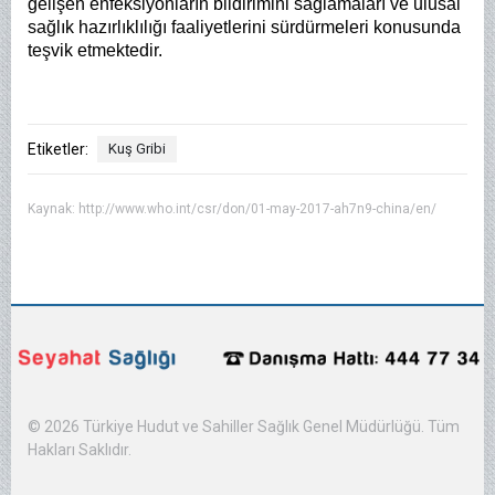
gelişen enfeksiyonların bildirimini sağlamaları ve ulusal
sağlık hazırlıklılığı faaliyetlerini sürdürmeleri konusunda
teşvik etmektedir.
Etiketler:
Kuş Gribi
Kaynak:
http://www.who.int/csr/don/01-may-2017-ah7n9-china/en/
© 2026 Türkiye Hudut ve Sahiller Sağlık Genel Müdürlüğü. Tüm
Hakları Saklıdır.