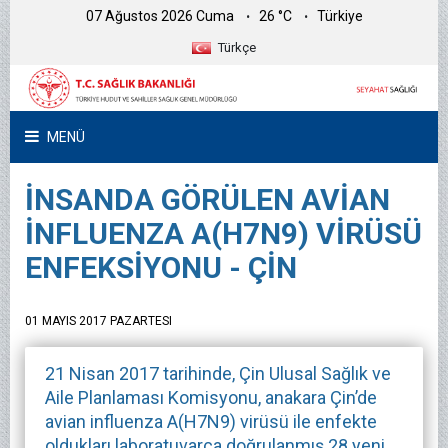
07 Ağustos 2026 Cuma
26 °C
Türkiye
Türkçe
MENÜ
İNSANDA GÖRÜLEN AVİAN
İNFLUENZA A(H7N9) VİRÜSÜ
ENFEKSİYONU - ÇİN
01 MAYIS 2017 PAZARTESI
21 Nisan 2017 tarihinde, Çin Ulusal Sağlık ve
Aile Planlaması Komisyonu, anakara Çin’de
avian influenza A(H7N9) virüsü ile enfekte
oldukları laboratuvarca doğrulanmış 28 yeni