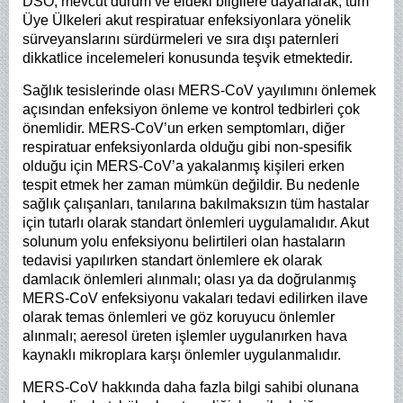
DSÖ, mevcut durum ve eldeki bilgilere dayanarak, tüm
Üye Ülkeleri akut respiratuar enfeksiyonlara yönelik
sürveyanslarını sürdürmeleri ve sıra dışı paternleri
dikkatlice incelemeleri konusunda teşvik etmektedir.
Sağlık tesislerinde olası MERS-CoV yayılımını önlemek
açısından enfeksiyon önleme ve kontrol tedbirleri çok
önemlidir. MERS-CoV’un erken semptomları, diğer
respiratuar enfeksiyonlarda olduğu gibi non-spesifik
olduğu için MERS-CoV’a yakalanmış kişileri erken
tespit etmek her zaman mümkün değildir. Bu nedenle
sağlık çalışanları, tanılarına bakılmaksızın tüm hastalar
için tutarlı olarak standart önlemleri uygulamalıdır. Akut
solunum yolu enfeksiyonu belirtileri olan hastaların
tedavisi yapılırken standart önlemlere ek olarak
damlacık önlemleri alınmalı; olası ya da doğrulanmış
MERS-CoV enfeksiyonu vakaları tedavi edilirken ilave
olarak temas önlemleri ve göz koruyucu önlemler
alınmalı; aeresol üreten işlemler uygulanırken hava
kaynaklı mikroplara karşı önlemler uygulanmalıdır.
MERS-CoV hakkında daha fazla bilgi sahibi olunana