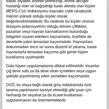
kadar, diyabet, böbrek yetmezliği, kronik akciğer
hastalığı olan ve bağışıklığı baskı altında olan kişiler
MERS-CoV enfeksiyonu kaynaklı ciddi rahatsızlık
riskinin yüksek olduğu kişiler olarak
değerlendirilmektedir. Bu nedenle bu kişiler virüsün
dolaşımı potansiyelinin olduğu bilinen çiftlikleri,
pazarları veya hayvan barınaklarının bulunduğu
bölgeleri ziyaret ederken hayvanlarla, özellikle de
develerle yakın temastan kaçınmalıdır. Hayvanlara
dokunmadan önce ve sonra düzenli el yıkama, hasta
hayvanlarla temastan kaçınma gibi genel hijyen
kurallarına uyulmalıdır.
Gıda hijyen uygulamalarına dikkat edilmelidir. İnsanlar
çiğ deve sütü ya da deve idrarı içmekten veya uygun
şekilde pişirilmemiş etleri yemekten kaçınmalıdır.
DSÖ, bu olaya bağlı olarak giriş noktalarında özel
tarama yapılmasını tavsiye etmediği gibi şuan için
herhangi bir seyahat ya da ticaret kısıtlaması
uygulanmasını da önermemektedir.