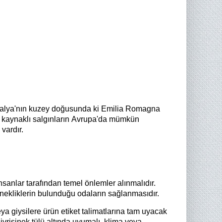
 İtalya'nın kuzey doğusunda ki Emilia Romagna
us kaynaklı salgınların Avrupa'da mümkün
vardır.
sanlar tarafından temel önlemler alınmalıdır.
sinekliklerin bulunduğu odaların sağlanmasıdır.
ya giysilere ürün etiket talimatlarına tam uyacak
ivrisinek tülü altında uyumalı, klima veya