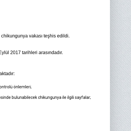
ı chikungunya vakası teşhis edildi.
lül 2017 tarihleri ​​arasındadır.
ktadır:
ntrolü önlemleri;
inde bulunabilecek chikungunya ile ilgili sayfalar;