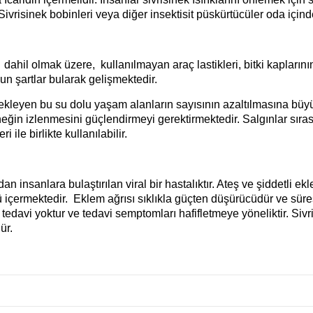
 Sivrisinek bobinleri veya diğer insektisit püskürtücüler oda içinde 
dahil olmak üzere, kullanılmayan araç lastikleri, bitki kaplarının
un şartlar bularak gelişmektedir.
tekleyen bu su dolu yaşam alanların sayısının azaltılmasına bü
ineğin izlenmesini güçlendirmeyi gerektirmektedir. Salgınlar sıra
 ile birlikte kullanılabilir.
dan insanlara bulaştırılan viral bir hastalıktır. Ateş ve şiddetli
yü içermektedir. Eklem ağrısı sıklıkla güçten düşürücüdür ve süre
n tedavi yoktur ve tedavi semptomları hafifletmeye yöneliktir. Si
ür.