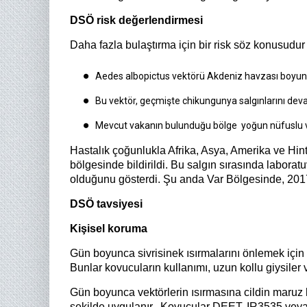
DSÖ risk değerlendirmesi
Daha fazla bulaştırma için bir risk söz konusudu
Aedes albopictus vektörü Akdeniz havzası boyun
Bu vektör, geçmişte chikungunya salgınlarını deva
Mevcut vakanın bulunduğu bölge yoğun nüfuslu ve ö
Hastalık çoğunlukla Afrika, Asya, Amerika ve Hi
bölgesinde bildirildi. Bu salgın sırasında labor
olduğunu gösterdi. Şu anda Var Bölgesinde, 2017
DSÖ tavsiyesi
Kişisel koruma
Gün boyunca sivrisinek ısırmalarını önlemek için
Bunlar kovucuların kullanımı, uzun kollu giysiler
Gün boyunca vektörlerin ısırmasına cildin maruz ka
şekilde uygulanır. Kovucular DEET, IR3535 veya Ica