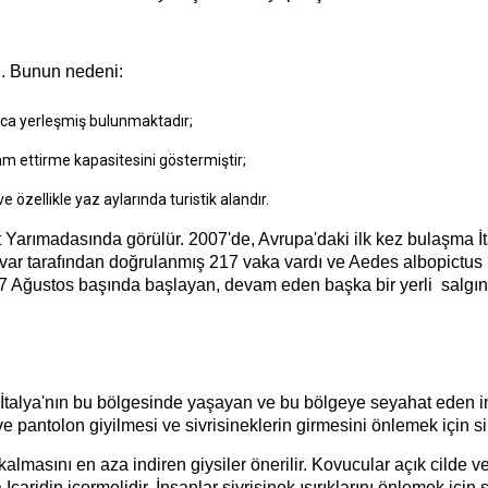
r . Bunun nedeni:
ca yerleşmiş bulunmaktadır;
m ettirme kapasitesini göstermiştir;
zellikle yaz aylarında turistik alandır.
nt Yarımadasında görülür. 2007'de, Avrupa'daki ilk kez bulaşma
atuvar tarafından doğrulanmış 217 vaka vardı ve Aedes albopict
 Ağustos başında başlayan, devam eden başka bir yerli salgın 
 İtalya'nın bu bölgesinde yaşayan ve bu bölgeye seyahat eden in
 ve pantolon giyilmesi ve sivrisineklerin girmesini önlemek için 
lmasını en aza indiren giysiler önerilir. Kovucular açık cilde ve
ridin içermelidir. İnsanlar sivrisinek ısırıklarını önlemek için s