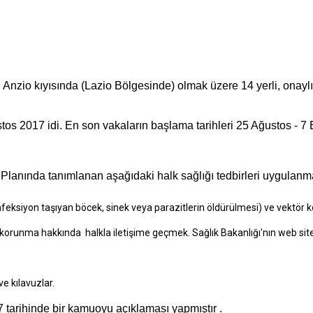
izi Anzio kıyısında (Lazio Bölgesinde) olmak üzere 14 yerli, onayl
tos 2017 idi. En son vakaların başlama tarihleri ​​25 Ağustos - 7 Ey
lanında tanımlanan aşağıdaki halk sağlığı tedbirleri uygulanma
siyon taşıyan böcek, sinek veya parazitlerin öldürülmesi) ve vektör ko
 korunma hakkında halkla iletişime geçmek. Sağlık Bakanlığı'nın web sites
ve kılavuzlar.
17 tarihinde bir kamuoyu açıklaması yapmıştır .