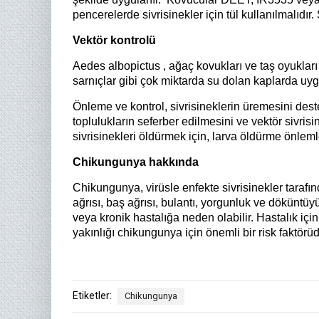
pencerelerde sivrisinekler için tül kullanılmalıdır.
Vektör kontrolü
Aedes albopictus , ağaç kovukları ve taş oyukları 
sarnıçlar gibi çok miktarda su dolan kaplarda uyg
Önleme ve kontrol, sivrisineklerin üremesini des
toplulukların seferber edilmesini ve vektör sivris
sivrisinekleri öldürmek için, larva öldürme önlemleri
Chikungunya hakkında
Chikungunya, virüsle enfekte sivrisinekler tarafın
ağrısı, baş ağrısı, bulantı, yorgunluk ve döküntü
veya kronik hastalığa neden olabilir. Hastalık içi
yakınlığı chikungunya için önemli bir risk faktörüd
Etiketler:
Chikungunya