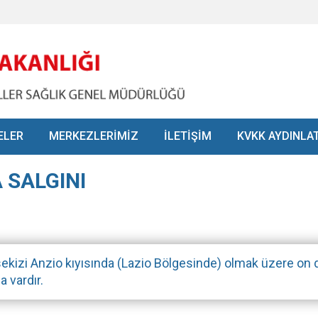
ELER
MERKEZLERİMİZ
İLETİŞİM
KVKK AYDINLA
 SALGINI
 ve sekizi Anzio kıyısında (Lazio Bölgesinde) olmak üzere on
a vardır.