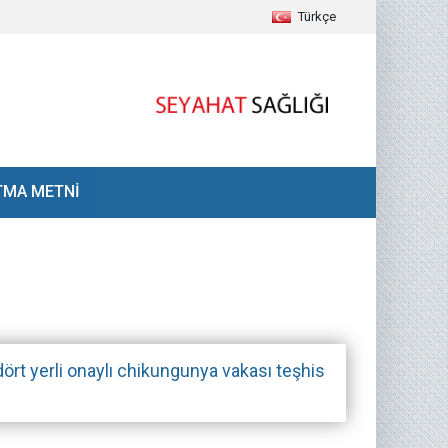
Türkçe
TMA METNİ
 dört yerli onaylı chikungunya vakası teşhis