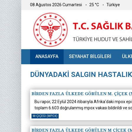
08 Ağustos 2026 Cumartesi
25 °C
Türkiye
ANASAYFA
SEYAHAT BİLGİLERİ
ÜLK
DÜNYADAKİ SALGIN HASTALI
BİRDEN FAZLA ÜLKEDE GÖRÜLEN M. ÇİÇEK (
Bu rapor, 22 Eylül 2024 itibarıyla Afrika'daki mpox 
toplam 6.603 doğrulanmış mpox vakası bildirildi ve so
M-ÇIÇEĞI (MPOX)
BİRDEN FAZLA ÜLKEDE GÖRÜLEN M ÇİÇEK (