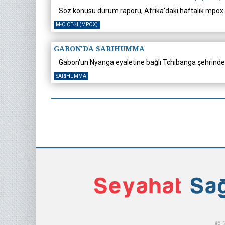
Söz konusu durum raporu, Afrika'daki haftalık mpox 
M-ÇIÇEĞI (MPOX)
GABON'DA SARIHUMMA
Gabon'un Nyanga eyaletine bağlı Tchibanga şehrinde te
SARIHUMMA
© 2