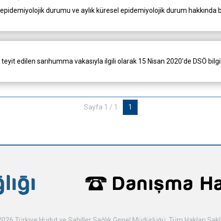
epidemiyolojik durumu ve aylık küresel epidemiyolojik durum hakkında b
yit edilen sarıhumma vakasıyla ilgili olarak 15 Nisan 2020'de DSÖ bilgile
Sayfa 1 / 1
1
026 Türkiye Hudut ve Sahiller Sağlık Genel Müdürlüğü. Tüm Hakları Saklı