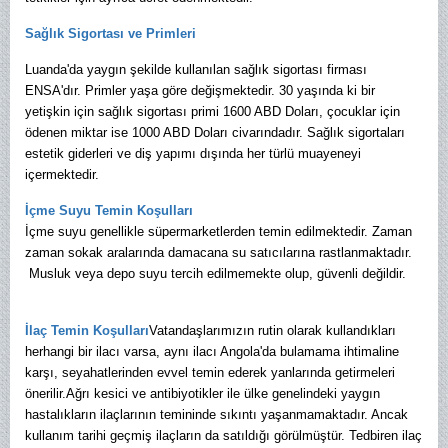
Sağlık Sigortası ve Primleri
Luanda'da yaygın şekilde kullanılan sağlık sigortası firması
ENSA'dır. Primler yaşa göre değişmektedir. 30 yaşında ki bir
yetişkin için sağlık sigortası primi 1600 ABD Doları, çocuklar için
ödenen miktar ise 1000 ABD Doları civarındadır. Sağlık sigortaları
estetik giderleri ve diş yapımı dışında
her türlü muayeneyi
içermektedir.
İçme Suyu Temin Koşulları
İçme suyu genellikle süpermarketlerden temin edilmektedir. Zaman
zaman sokak aralarında damacana su satıcılarına rastlanmaktadır.
Musluk veya depo suyu tercih edilmemekte olup, güvenli değildir.
İlaç Temin Koşulları
Vatandaşlarımızın rutin olarak kullandıkları
herhangi bir ilacı varsa, aynı ilacı Angola'da bulamama ihtimaline
karşı, seyahatlerinden evvel temin ederek yanlarında getirmeleri
önerilir.
Ağrı kesici ve antibiyotikler ile ülke genelindeki yaygın
hastalıkların ilaçlarının temininde sıkıntı yaşanmamaktadır. Ancak
kullanım tarihi geçmiş ilaçların da satıldığı görülmüştür.
Tedbiren ilaç