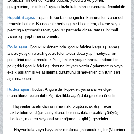
akrabalarının evinde ikamet edecek yolculara ve yemek
gezginlerine, özellikle 1 aydan fazla kalmaları durumunda önerilebilir.
Hepatit B aşısı:
Hepatit B kontamine iğneler, kan ürünleri ve cinsel
temasla bulaşır. Bu nedenle herhangi bir tıbbi işlem, dövme veya
piercing yaptıracaksanız, yeni bir partnerle cinsel temas ihtimali
varsa aşı yaptırmanız önerilir.
Polio aşısı:
Çocukluk döneminde çocuk felcine karşı aşılanmış,
ancak yetişkin olarak çocuk felci tekrar dozu yapılmadıysa, bir
pekiştirici doz alınmalıdır. Yetişkinlerin yaşamlarında sadece bir
pekiştirici çocuk felci aşı dozuna ihtiyacı vardır.
Aşılanmamış veya
eksik aşılanmış ve aşılanma durumunu bilmeyenler için rutin seri
aşılama önerilir.
Kuduz aşısı:
Kuduz, Angola’da köpekler, yarasalar ve diğer
memelilerde bulunabilir. Aşı özellikle aşağıdaki gruplara önerilir:
·
Hayvanlar tarafından ısırılma riski oluşturacak dış mekan
aktiviteleri ve diğer faaliyetlerde bulunacak(kampçılık, yürüyüş,
bisiklet, macera seyahati ve mağaracılık gibi ) gezginler.
·
Hayvanlarla veya hayvanlar etrafında çalışacak kişiler (Veteriner