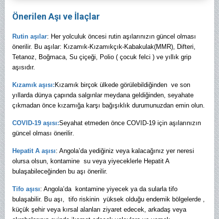
Önerilen Aşı ve İlaçlar
Rutin aşılar
: Her yolculuk öncesi rutin aşılarınızın güncel olması
önerilir. Bu aşılar: Kızamık-Kızamıkçık-Kabakulak(MMR), Difteri,
Tetanoz, Boğmaca, Su çiçeği, Polio ( çocuk felci ) ve yıllık grip
aşısıdır.
Kızamık aşısı:
Kızamık birçok ülkede görülebildiğinden ve son
yıllarda dünya çapında salgınlar meydana geldiğinden, seyahate
çıkmadan önce kızamığa karşı bağışıklık durumunuzdan emin olun.
COVID-19 aşısı:
Seyahat etmeden önce COVID-19 için aşılarınızın
güncel olması önerilir
.
Hepatit A aşısı
: Angola’da yediğiniz veya kalacağınız yer neresi
olursa olsun, kontamine su veya yiyeceklerle Hepatit A
bulaşabileceğinden bu aşı önerilir.
Tifo aşısı
: Angola’da kontamine yiyecek ya da sularla tifo
bulaşabilir.
Bu aşı, tifo riskinin yüksek olduğu endemik bölgelerde ,
küçük şehir veya kırsal alanları ziyaret edecek, arkadaş veya