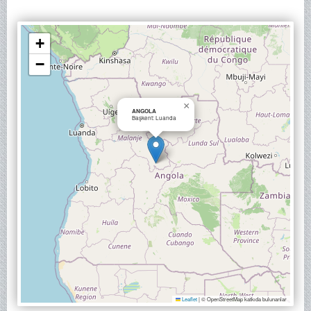
+
−
×
ANGOLA
Başkent: Luanda
Leaflet
|
© OpenStreetMap katkıda bulunanlar