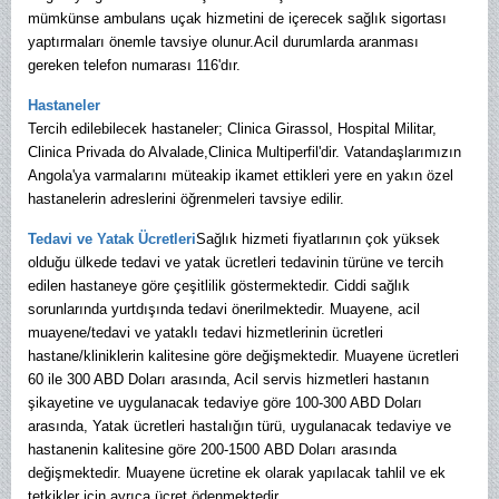
mümkünse ambulans uçak hizmetini de içerecek sağlık sigortası
yaptırmaları önemle tavsiye olunur.Acil durumlarda aranması
gereken telefon numarası 116'dır.
Hastaneler
Tercih edilebilecek hastaneler; Clinica Girassol, Hospital Militar,
Clinica Privada do Alvalade,Clinica Multiperfil'dir. Vatandaşlarımızın
Angola'ya varmalarını müteakip ikamet ettikleri yere en yakın özel
hastanelerin adreslerini öğrenmeleri tavsiye edilir.
Tedavi ve Yatak Ücretleri
Sağlık hizmeti fiyatlarının çok yüksek
olduğu ülkede tedavi ve yatak ücretleri tedavinin türüne ve tercih
edilen hastaneye göre çeşitlilik göstermektedir. Ciddi sağlık
sorunlarında yurtdışında tedavi önerilmektedir. Muayene, acil
muayene/tedavi ve yataklı tedavi hizmetlerinin ücretleri
hastane/kliniklerin kalitesine göre değişmektedir. Muayene ücretleri
60 ile 300 ABD Doları arasında, Acil servis hizmetleri hastanın
şikayetine ve uygulanacak tedaviye göre 100-300 ABD Doları
arasında, Yatak ücretleri hastalığın türü, uygulanacak tedaviye ve
hastanenin kalitesine göre 200-1500 ABD Doları arasında
değişmektedir. Muayene ücretine ek olarak yapılacak tahlil ve ek
tetkikler için ayrıca ücret ödenmektedir.