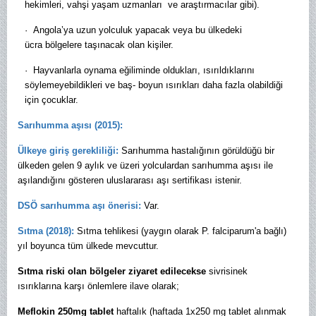
hekimleri, vahşi yaşam uzmanları ve araştırmacılar gibi).
·
Angola’ya uzun yolculuk yapacak veya bu ülkedeki
ücra bölgelere taşınacak olan kişiler.
·
Hayvanlarla oynama eğiliminde oldukları, ısırıldıklarını
söylemeyebildikleri ve baş- boyun ısırıkları daha fazla olabildiği
için çocuklar.
Sarıhumma aşısı (2015):
Ülkeye giriş gerekliliği:
Sarıhumma hastalığının görüldüğü bir
ülkeden gelen 9 aylık ve üzeri yolculardan sarıhumma aşısı ile
aşılandığını gösteren uluslararası aşı sertifikası istenir.
DSÖ sarıhumma aşı önerisi:
Var.
Sıtma (2018):
Sıtma tehlikesi (yaygın olarak P. falciparum'a bağlı)
yıl boyunca tüm ülkede mevcuttur.
Sıtma riski olan bölgeler ziyaret edilecekse
sivrisinek
ısırıklarına karşı önlemlere ilave olarak;
Meflokin 250mg tablet
haftalık (haftada 1x250 mg tablet alınmak