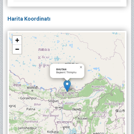
Harita Koordinatı
+
−
×
BHUTAN
Başkent: Thimphu