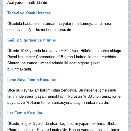
Acil yardım hattı 112'dir.
Tedavi ve Yatak Ücretleri
Ülkedeki hastanelerin tamamına yakınının kamuya ait olması
nedeniyle sağlık hizmetleri ücretsizdir.
Sağlık Sigortası ve Primler
Ülkede 1975 yılında kurulan ve %39,25'ine Hükümetin sahip olduğu
Royal Insurance Corporation of Bhutan Limited ile özel teşebbüs
Bhutan Insurance Limited adında iki adet sigorta şirketi
bulunmaktadır.
İçme Suyu Temin Koşulları
Ülke su kaynakları bakımından zengindir. Bu nedenle içme suyu
temininde sorun yaşanmamaktadır.
Nüfusun % 83'ünün temiz içme
suyuna ve %91'inin temel sanitasyona ulaşım imkanı vardır.
İlaç Temin Koşulları
Ülkede, küçük ölçekli de olsa ilaç üretimi yapan tek firma Bhutan
Pharmaceuticals Private Limited'dir. Bunun yanında ithal ilaç temin