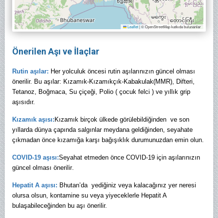
Leaflet
|
© OpenStreetMap katkıda bulunanlar
Önerilen Aşı ve İlaçlar
Rutin aşılar:
Her yolculuk öncesi rutin aşılarınızın güncel olması
önerilir. Bu aşılar: Kızamık-Kızamıkçık-Kabakulak(MMR), Difteri,
Tetanoz, Boğmaca, Su çiçeği, Polio ( çocuk felci ) ve yıllık grip
aşısıdır.
Kızamık aşısı:
Kızamık birçok ülkede görülebildiğinden ve son
yıllarda dünya çapında salgınlar meydana geldiğinden, seyahate
çıkmadan önce kızamığa karşı bağışıklık durumunuzdan emin olun.
COVID-19 aşısı:
Seyahat etmeden önce COVID-19 için aşılarınızın
güncel olması önerilir
.
Hepatit A aşısı:
Bhutan’da yediğiniz veya kalacağınız yer neresi
olursa olsun, kontamine su veya yiyeceklerle Hepatit A
bulaşabileceğinden bu aşı önerilir.