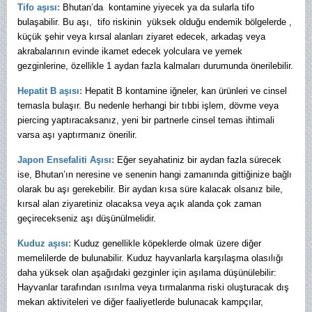
Tifo aşısı:
Bhutan’da kontamine yiyecek ya da sularla tifo
bulaşabilir.
Bu aşı, tifo riskinin yüksek olduğu endemik bölgelerde ,
küçük şehir veya kırsal alanları ziyaret edecek, arkadaş veya
akrabalarının evinde ikamet edecek yolculara ve yemek
gezginlerine, özellikle 1 aydan fazla kalmaları durumunda önerilebilir.
Hepatit B aşısı:
Hepatit B kontamine iğneler, kan ürünleri ve cinsel
temasla bulaşır. Bu nedenle herhangi bir tıbbi işlem, dövme veya
piercing yaptıracaksanız, yeni bir partnerle cinsel temas ihtimali
varsa aşı yaptırmanız önerilir.
Japon Ensefaliti Aşısı:
Eğer seyahatiniz bir aydan fazla sürecek
ise, Bhutan’ın neresine ve senenin hangi zamanında gittiğinize bağlı
olarak bu aşı gerekebilir. Bir aydan kısa süre kalacak olsanız bile,
kırsal alan ziyaretiniz olacaksa veya açık alanda çok zaman
geçirecekseniz aşı düşünülmelidir.
Kuduz aşısı:
Kuduz genellikle köpeklerde olmak üzere diğer
memelilerde de bulunabilir. Kuduz hayvanlarla karşılaşma olasılığı
daha yüksek olan aşağıdaki gezginler için aşılama düşünülebilir:
Hayvanlar tarafından ısırılma veya tırmalanma riski oluşturacak dış
mekan aktiviteleri ve diğer faaliyetlerde bulunacak kampçılar,