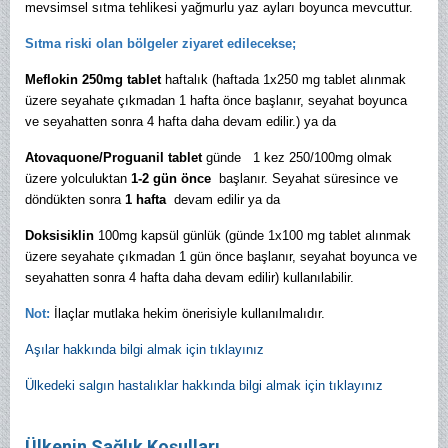
mevsimsel sıtma tehlikesi yağmurlu yaz ayları boyunca mevcuttur.
Sıtma riski olan bölgeler ziyaret edilecekse;
Meflokin
250mg tablet
haftalık (haftada 1x250 mg tablet alınmak
üzere seyahate çıkmadan 1 hafta önce başlanır, seyahat boyunca
ve seyahatten sonra 4 hafta daha devam edilir.) ya da
Atovaquone/Proguanil tablet
günde 1 kez 250/100mg olmak
üzere yolculuktan
1-2 gün önce
başlanır. Seyahat süresince ve
döndükten sonra
1 hafta
devam edilir ya da
Doksisiklin
100mg kapsül günlük (günde 1x100 mg tablet alınmak
üzere seyahate çıkmadan 1 gün önce başlanır, seyahat boyunca ve
seyahatten sonra 4 hafta daha devam edilir) kullanılabilir.
Not:
İlaçlar mutlaka hekim önerisiyle kullanılmalıdır.
Aşılar hakkında bilgi almak için tıklayınız
Ülkedeki salgın hastalıklar hakkında bilgi almak için tıklayınız
Ülkenin Sağlık Koşulları