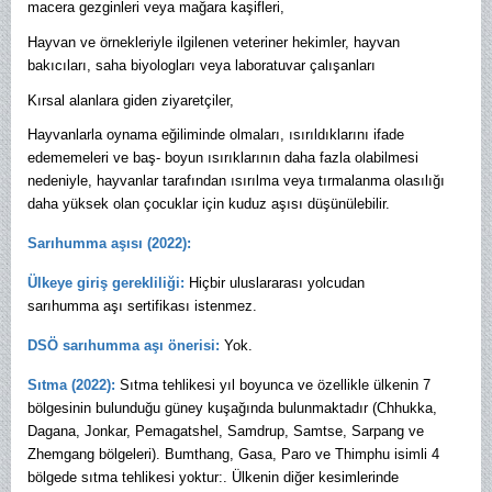
macera gezginleri veya mağara kaşifleri,
Hayvan ve örnekleriyle ilgilenen veteriner hekimler, hayvan
bakıcıları, saha biyologları veya laboratuvar çalışanları
Kırsal alanlara giden ziyaretçiler,
Hayvanlarla oynama eğiliminde olmaları, ısırıldıklarını ifade
edememeleri ve baş- boyun ısırıklarının daha fazla olabilmesi
nedeniyle, hayvanlar tarafından ısırılma veya tırmalanma olasılığı
daha yüksek olan çocuklar için kuduz aşısı düşünülebilir.
Sarıhumma aşısı (2022):
Ülkeye giriş gerekliliği:
Hiçbir uluslararası yolcudan
sarıhumma aşı sertifikası istenmez.
DSÖ sarıhumma aşı önerisi:
Yok.
Sıtma (2022):
Sıtma tehlikesi yıl boyunca ve özellikle ülkenin 7
bölgesinin bulunduğu güney kuşağında bulunmaktadır (Chhukka,
Dagana, Jonkar, Pemagatshel, Samdrup, Samtse, Sarpang ve
Zhemgang bölgeleri). Bumthang, Gasa, Paro ve Thimphu isimli 4
bölgede sıtma tehlikesi yoktur:. Ülkenin diğer kesimlerinde