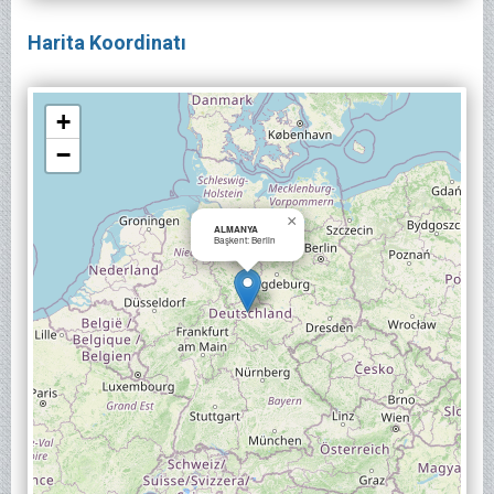
Harita Koordinatı
+
−
×
ALMANYA
Başkent: Berlin