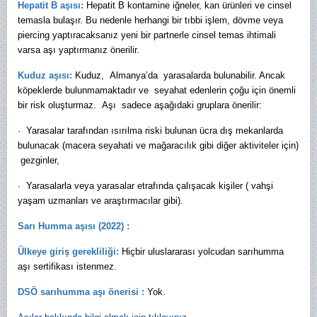
Hepatit B aşısı:
Hepatit B kontamine iğneler, kan ürünleri ve cinsel
temasla bulaşır. Bu nedenle herhangi bir tıbbi işlem, dövme veya
piercing yaptıracaksanız yeni bir partnerle cinsel temas ihtimali
varsa aşı yaptırmanız önerilir.
Kuduz aşısı:
Kuduz, Almanya’da yarasalarda bulunabilir. Ancak
köpeklerde bulunmamaktadır ve seyahat edenlerin çoğu için önemli
bir risk oluşturmaz. Aşı sadece aşağıdaki gruplara önerilir:
·
Yarasalar tarafından ısırılma riski bulunan ücra dış mekanlarda
bulunacak (macera seyahati ve mağaracılık gibi diğer aktiviteler için)
gezginler,
·
Yarasalarla veya yarasalar etrafında çalışacak kişiler ( vahşi
yaşam uzmanları ve araştırmacılar gibi).
Sarı Humma aşısı (2022) :
Ülkeye giriş gerekliliği:
Hiçbir uluslararası yolcudan sarıhumma
aşı sertifikası istenmez.
DSÖ sarıhumma aşı önerisi :
Yok.