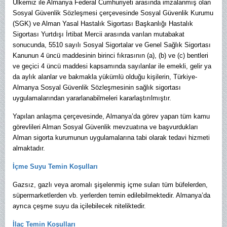
Ülkemiz ile Almanya Federal Cumhuriyeti arasında imzalanmış olan
Sosyal Güvenlik Sözleşmesi çerçevesinde Sosyal Güvenlik Kurumu
(SGK) ve Alman Yasal Hastalık Sigortası Başkanlığı Hastalık
Sigortası Yurtdışı İrtibat Mercii arasında varılan mutabakat
sonucunda, 5510 sayılı Sosyal Sigortalar ve Genel Sağlık Sigortası
Kanunun 4 üncü maddesinin birinci fıkrasının (a), (b) ve (c) bentleri
ve geçici 4 üncü maddesi kapsamında sayılanlar ile emekli, gelir ya
da aylık alanlar ve bakmakla yükümlü olduğu kişilerin, Türkiye-
Almanya Sosyal Güvenlik Sözleşmesinin sağlık sigortası
uygulamalarından yararlanabilmeleri kararlaştırılmıştır.
Yapılan anlaşma çerçevesinde, Almanya’da görev yapan tüm kamu
görevlileri Alman Sosyal Güvenlik mevzuatına ve başvurdukları
Alman sigorta kurumunun uygulamalarına tabi olarak tedavi hizmeti
almaktadır.
İçme Suyu Temin Koşulları
Gazsız, gazlı veya aromalı şişelenmiş içme suları tüm büfelerden,
süpermarketlerden vb. yerlerden temin edilebilmektedir. Almanya’da
ayrıca çeşme suyu da içilebilecek niteliktedir.
İlaç Temin Koşulları