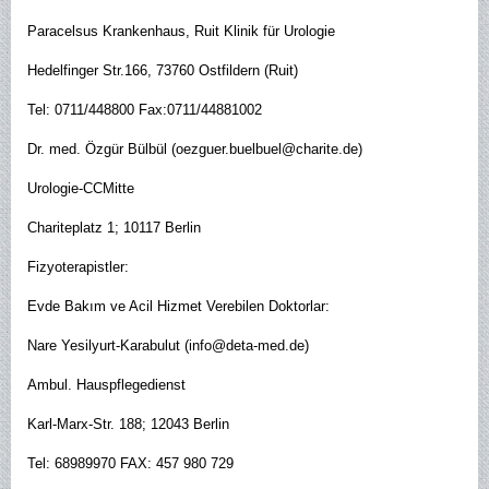
Paracelsus Krankenhaus, Ruit Klinik für Urologie
Hedelfinger Str.166, 73760 Ostfildern (Ruit)
Tel: 0711/448800 Fax:0711/44881002
Dr. med. Özgür Bülbül (oezguer.buelbuel@charite.de)
Urologie-CCMitte
Chariteplatz 1; 10117 Berlin
Fizyoterapistler:
Evde Bakım ve Acil Hizmet Verebilen Doktorlar:
Nare Yesilyurt-Karabulut (info@deta-med.de)
Ambul. Hauspflegedienst
Karl-Marx-Str. 188; 12043 Berlin
Tel: 68989970 FAX: 457 980 729