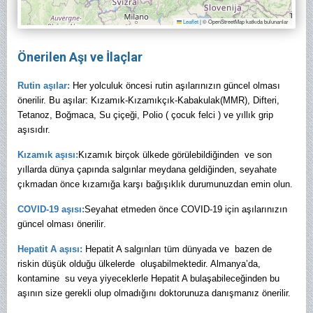
Leaflet
|
© OpenStreetMap katkıda bulunanlar
Önerilen Aşı ve İlaçlar
Rutin aşılar:
Her yolculuk öncesi rutin aşılarınızın güncel olması
önerilir. Bu aşılar: Kızamık-Kızamıkçık-Kabakulak(MMR), Difteri,
Tetanoz, Boğmaca, Su çiçeği, Polio ( çocuk felci ) ve yıllık grip
aşısıdır.
Kızamık aşısı:
Kızamık birçok ülkede görülebildiğinden ve son
yıllarda dünya çapında salgınlar meydana geldiğinden, seyahate
çıkmadan önce kızamığa karşı bağışıklık durumunuzdan emin olun.
COVID-19 aşısı:
Seyahat etmeden önce COVID-19 için aşılarınızın
güncel olması önerilir
.
Hepatit A aşısı:
Hepatit A salgınları tüm dünyada ve bazen de
riskin düşük olduğu ülkelerde oluşabilmektedir. Almanya’da,
kontamine su veya yiyeceklerle Hepatit A bulaşabileceğinden bu
aşının size gerekli olup olmadığını doktorunuza danışmanız önerilir.