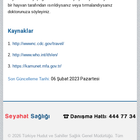
bir hayvan tarafından ısırıldıysanız veya tırmalandıysanız
doktorunuza söyleyiniz.
Kaynaklar
1.
http://wwwnc.cdc.gov/travel/
2.
http://www.who.int/ith/en/
3.
https://kamunet.mfa.gov.tr/
06 Şubat 2023 Pazartesi
Son Güncelleme Tarihi:
© 2026 Türkiye Hudut ve Sahiller Sağlık Genel Müdürlüğü. Tüm