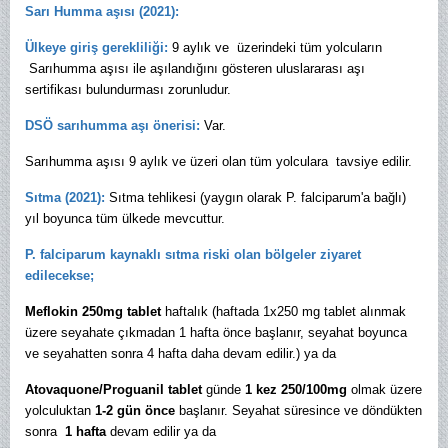
Sarı Humma aşısı (2021):
Ülkeye giriş gerekliliği:
9 aylık ve üzerindeki tüm yolcuların
Sarıhumma aşısı ile aşılandığını gösteren uluslararası aşı
sertifikası bulundurması zorunludur.
DSÖ sarıhumma aşı önerisi:
Var.
Sarıhumma aşısı 9 aylık ve üzeri olan tüm yolculara tavsiye edilir.
Sıtma (2021):
Sıtma tehlikesi (yaygın olarak P. falciparum'a bağlı)
yıl boyunca tüm ülkede mevcuttur.
P. falciparum kaynaklı sıtma riski olan bölgeler ziyaret
edilecekse;
Meflokin
250mg tablet
haftalık (haftada 1x250 mg tablet alınmak
üzere seyahate çıkmadan 1 hafta önce başlanır, seyahat boyunca
ve seyahatten sonra 4 hafta daha devam edilir.) ya da
Atovaquone/Proguanil tablet
günde
1 kez 250/100mg
olmak üzere
yolculuktan
1-2 gün önce
başlanır. Seyahat süresince ve döndükten
sonra
1 hafta
devam edilir ya da