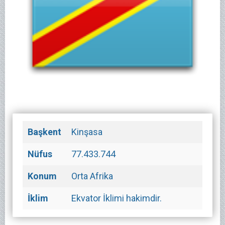
Başkent
Kinşasa
Nüfus
77.433.744
Konum
Orta Afrika
İklim
Ekvator İklimi hakimdir.