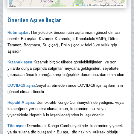
Leaflet
|
© OpenStreetMap katkıda bulunanlar
Önerilen Aşı ve İlaçlar
Rutin aşılar:
Her yolculuk öncesi rutin aşılarınızın güncel olması
önerilir. Bu aşılar: Kızamık-Kızamıkçık-Kabakulak(MMR), Difteri,
Tetanoz, Boğmaca, Su çiçeği, Polio ( çocuk felci ) ve yıllık grip
aşısıdır.
Kızamık aşısı:
Kızamık birçok ülkede görülebildiğinden ve son
yıllarda dünya çapında salgınlar meydana geldiğinden, seyahate
çıkmadan önce kızamığa karşı bağışıklık durumunuzdan emin olun.
COVID-19 aşısı:
Seyahat etmeden önce COVID-19 için aşılarınızın
güncel olması önerilir
.
Hepatit A aşısı:
Demokratik Kongo Cumhuriyeti’nde yediğiniz veya
kalacağınız yer neresi olursa olsun, kontamine su veya
yiyeceklerle Hepatit A bulaşabileceğinden bu aşı önerilir.
Tifo aşısı:
Demokratik Kongo Cumhuriyeti’nde kontamine yiyecek
ya da sularla tifo bulaşabilir.
Bu aşı, tifo riskinin yüksek olduğu