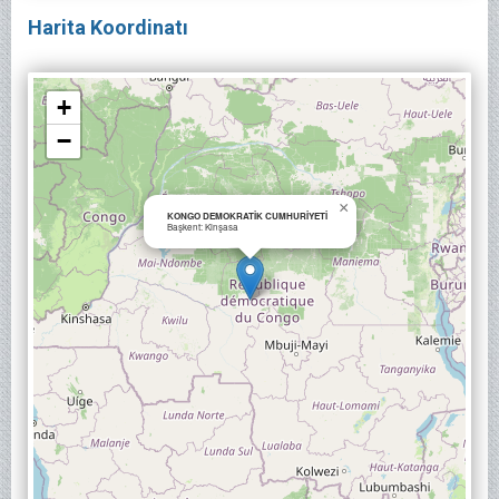
Harita Koordinatı
+
−
×
KONGO DEMOKRATİK CUMHURİYETİ
Başkent: Kinşasa