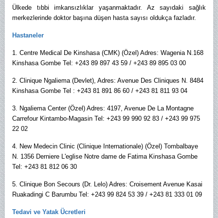
Ülkede tıbbi imkansızlıklar yaşanmaktadır. Az sayıdaki sağlık
merkezlerinde doktor başına düşen hasta sayısı oldukça fazladır.
Hastaneler
1. Centre Medical De Kinshasa (CMK) (Özel) Adres: Wagenia N.168
Kinshasa Gombe Tel: +243 89 897 43 59 / +243 89 895 03 00
2. Clinique Ngaliema (Devlet), Adres: Avenue Des Cliniques N. 8484
Kinshasa Gombe Tel : +243 81 891 86 60 / +243 81 811 93 04
3. Ngaliema Center (Özel) Adres: 4197, Avenue De La Montagne
Carrefour Kintambo-Magasin Tel: +243 99 990 92 83 / +243 99 975
22 02
4. New Medecin Clinic (Clinique Internationale) (Özel) Tombalbaye
N. 1356 Derniere L'eglise Notre dame de Fatima Kinshasa Gombe
Tel: +243 81 812 06 30
5. Clinique Bon Secours (Dr. Lelo) Adres: Croisement Avenue Kasai
Ruakadingi C Barumbu Tel: +243 99 824 53 39 / +243 81 333 01 09
Tedavi ve Yatak Ücretleri