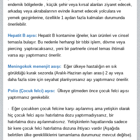
endemik bölgelerde , küçük şehir veya kırsal alanları ziyaret edecek,
arkadaş veya akrabalarının evinde ikamet edecek yolculara ve
yemek gezginlerine, özellikle 1 aydan fazla kalmaları durumunda
önerilebilir.
Hepatit B aşısı:
Hepatit B kontamine iğneler, kan ürünleri ve cinsel
temasla bulaşır. Bu nedenle herhangi bir tıbbi işlem, dövme veya
piercing yaptıracaksanız, yeni bir partnerle cinsel temas ihtimali
varsa aşı yaptırmanız önerilir.
Meningokok menenjit asışı:
Eğer ülkeye hastalığın en sık
görüldüğü kurak sezonda (Aralık-Haziran ayları arası) 2 ay veya
daha fazla süre için seyahat planlıyorsanız aşı yaptırmanız önerilir.
Polio (Çocuk felci) aşısı:
Ülkeye gitmeden önce çocuk felci aşısı
yaptırmanız gerekebilir.
· Eğer çocukken çocuk felcine karşı aşılanmış ama yetişkin olarak
hiç çocuk felci aşısı hatırlatma dozu yaptırmadıysanız, bir
hatırlatma dozu aşılanmalısınız. Yetişkinlerin hayatlarında sadece
bir kere çocuk felci hatırlatma dozuna ihtiyacı vardır (Aşağıda
belirtilen ülke gerekliliklerini tamamlama durumunuz mevcut değilse).