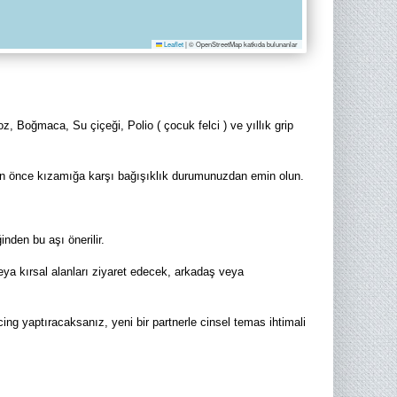
Leaflet
|
© OpenStreetMap katkıda bulunanlar
, Boğmaca, Su çiçeği, Polio ( çocuk felci ) ve yıllık grip
an önce kızamığa karşı bağışıklık durumunuzdan emin olun.
nden bu aşı önerilir.
eya kırsal alanları ziyaret edecek, arkadaş veya
ing yaptıracaksanız, yeni bir partnerle cinsel temas ihtimali