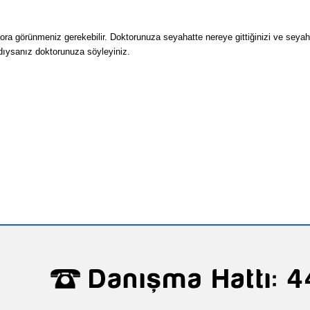
tora görünmeniz gerekebilir. Doktorunuza seyahatte nereye gittiğinizi ve seya
ndıysanız doktorunuza söyleyiniz.