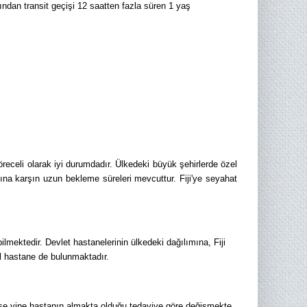
dan transit geçişi 12 saatten fazla süren 1 yaş
göreceli olarak iyi durumdadır. Ülkedeki büyük şehirlerde özel
sına karşın uzun bekleme süreleri mevcuttur. Fiji'ye seyahat
bilmektedir. Devlet hastanelerinin ülkedeki dağılımına, Fiji
zel hastane de bulunmaktadır.
 ise yine hastanın almakta olduğu tedaviye göre değişmekte