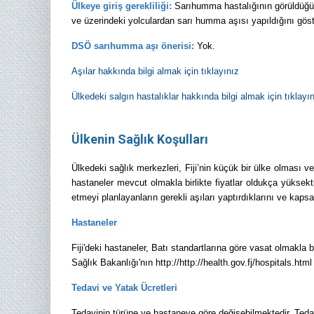
Ülkeye giriş gerekliliği:
Sarıhumma hastalığının görüldüğü b
ve üzerindeki yolculardan sarı humma aşısı yapıldığını göste
DSÖ sarıhumma aşı önerisi:
Yok.
Aşılar hakkında bilgi almak için tıklayınız
Ülkedeki salgın hastalıklar hakkında bilgi almak için tıklayı
Ülkenin Sağlık Koşulları
Ülkedeki sağlık merkezleri, Fiji’nin küçük bir ülke olması ve
hastaneler mevcut olmakla birlikte fiyatlar oldukça yüksekt
etmeyi planlayanların gerekli aşıları yaptırdıklarını ve kaps
Hastaneler
Fiji'deki hastaneler, Batı standartlarına göre vasat olmakla b
Sağlık Bakanlığı'nın http://http://health.gov.fj/hospitals.ht
Tedavi ve Yatak Ücretleri
Tedavinin türüne ve hastaneye göre değişebilmektedir. Tedav