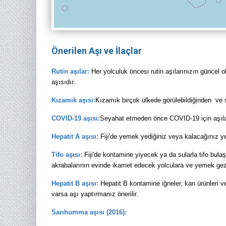
Önerilen Aşı ve İlaçlar
Rutin aşılar:
Her yolculuk öncesi rutin aşılarınızın güncel o
aşısıdır.
Kızamık aşısı:
Kızamık birçok ülkede görülebildiğinden ve
COVID-19 aşısı:
Seyahat etmeden önce COVID-19 için aşıl
Hepatit A aşısı:
Fiji'de yemek yediğiniz veya kalacağınız ye
Tifo aşısı:
Fiji'de kontamine yiyecek ya da sularla tifo bulaş
akrabalarının evinde ikamet edecek yolculara ve yemek gezgi
Hepatit B aşısı:
Hepatit B kontamine iğneler, kan ürünleri ve
varsa aşı yaptırmanız önerilir.
Sarıhumma aşısı (2016):