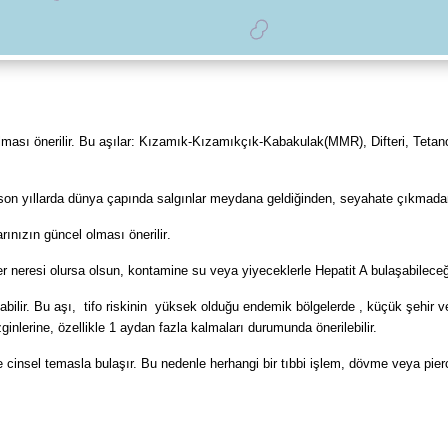
lması önerilir. Bu aşılar: Kızamık-Kızamıkçık-Kabakulak(MMR), Difteri, Tetanoz
 son yıllarda dünya çapında salgınlar meydana geldiğinden, seyahate çıkmad
arınızın
güncel olması önerilir
.
r neresi olursa olsun, kontamine su veya yiyeceklerle Hepatit A bulaşabileceği
abilir.
Bu aşı, tifo riskinin yüksek olduğu endemik bölgelerde , küçük şehir v
nlerine, özellikle 1 aydan fazla kalmaları durumunda önerilebilir.
 cinsel temasla bulaşır. Bu nedenle herhangi bir tıbbi işlem, dövme veya pierc