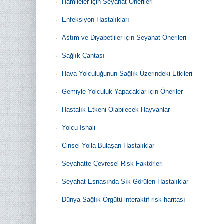
·
Hamileler için Seyahat Önerileri
·
Enfeksiyon Hastalıkları
·
Astım ve Diyabetliler için Seyahat Önerileri
·
Sağlık Çantası
·
Hava Yolculuğunun Sağlık Üzerindeki Etkileri
·
Gemiyle Yolculuk Yapacaklar için Öneriler
·
Hastalık Etkeni Olabilecek Hayvanlar
·
Yolcu İshali
·
Cinsel Yolla Bulaşan Hastalıklar
·
Seyahatte Çevresel Risk Faktörleri
·
Seyahat Esnasında Sık Görülen Hastalıklar
·
Dünya Sağlık Örgütü interaktif risk haritası