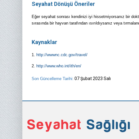
Seyahat Dönüşü Öneriler
Eğer seyahat sonrası kendinizi iyi hissetmiyorsanız bir dok
sırasında bir hayvan tarafından ısırıldıysanız veya tırmala
Kaynaklar
1.
http://wwwnc.cdc.gov/travel/
2.
http://www.who.int/ith/en/
07 Şubat 2023 Salı
Son Güncelleme Tarihi: