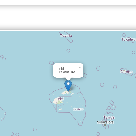
×
FİJİ
Başkent: Suva