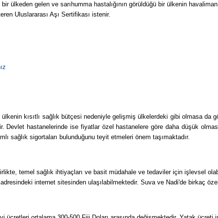
ir ülkeden gelen ve sarıhumma hastalığının görüldüğü bir ülkenin havalimanın
ren Uluslararası Aşı Sertifikası istenir.
nız
 ülkenin kısıtlı sağlık bütçesi nedeniyle gelişmiş ülkelerdeki gibi olmasa da 
ir. Devlet hastanelerinde ise fiyatlar özel hastanelere göre daha düşük olma
amlı sağlık sigortaları bulunduğunu teyit etmeleri önem taşımaktadır.
irlikte, temel sağlık ihtiyaçları ve basit müdahale ve tedaviler için işlevsel ola
ml adresindeki internet sitesinden ulaşılabilmektedir. Suva ve Nadi'de birkaç ö
i ücretleri ortalama 300-500 Fiji Doları arasında değişmektedir. Yatak ücreti