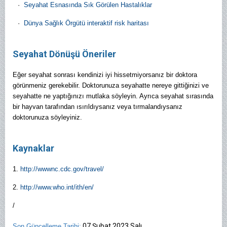
·
Seyahat Esnasında Sık Görülen Hastalıklar
·
Dünya Sağlık Örgütü interaktif risk haritası
Seyahat Dönüşü Öneriler
Eğer seyahat sonrası kendinizi iyi hissetmiyorsanız bir doktora
görünmeniz gerekebilir. Doktorunuza seyahatte nereye gittiğinizi ve
seyahatte ne yaptığınızı mutlaka söyleyin. Ayrıca seyahat sırasında
bir hayvan tarafından ısırıldıysanız veya tırmalandıysanız
doktorunuza söyleyiniz.
Kaynaklar
1.
http://wwwnc.cdc.gov/travel/
2.
http://www.who.int/ith/en/
/
07 Şubat 2023 Salı
Son Güncelleme Tarihi: