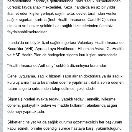
beraberlerinde İrlanda'ya getirdiklerinde, bazı sağlık hizmetlerinden
ücretsiz faydalanabilmektedirler. Keza İrlanda'da en az bir yıldır
ikamet eden kişiler yerleşik sayılmakta, devlet tarafından verilen
sağlık sigortası kartına (Irish Health Insurance Card-IHIC) sahip
olmakta ve benzer şekilde bazı sağlık hizmetlerinden ücretsiz
faydalanabilmektedirler.
İrlanda’da en büyük özel sağlık sigortası Voluntary Health Insurance
Board'dur (VHI). Ayrıca Laya Healthcare, Hibernian Aviva, GloHealth
ve HSF Health Plan de öndegelen sigorta kuruluşları arasındadır.
“Health Insurance Authority” sektörü düzenleyici kurumdur.
Genel uygulama, sağlık hizmeti satın alınan doktorlara ya da sağlık
kuruluşlarına hasta tarafından ödeme yapılması, daha sonra ödenen
tutarın sigorta şirketinden talep edilmesi şeklindedir.
Sigorta şirketleri ayakta tedavi, yataklı tedavi, annelik, iyileşme
dönemi, psikiyatrik tedavi ve madde kullanımı alanlarında asgari
ödemeyi yapmaktadır.
Şirketler cinsiyet ya da sağlık durumu gözetmeksizin her başvuranı
kabul etmek, primler ödendiği sürece hastaya karşı yükümlülüğünü