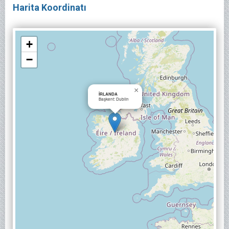
Harita Koordinatı
+
−
×
İRLANDA
Başkent: Dublin