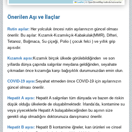
Leaflet
|
© OpenStreetMap katkıda bulunanlar
Önerilen Aşı ve İlaçlar
Rutin aşılar:
Her yolculuk öncesi rutin aşılarınızın güncel olması
önerilir. Bu aşılar: Kızamık-Kızamıkçık-Kabakulak(MMR), Difteri,
Tetanoz, Boğmaca, Su çiçeği, Polio ( çocuk felci ) ve yıllık grip
aşısıdır.
Kızamık aşısı:
Kızamık birçok ülkede görülebildiğinden ve son
yıllarda dünya çapında salgınlar meydana geldiğinden, seyahate
çıkmadan önce kızamığa karşı bağışıklık durumunuzdan emin olun.
COVID-19 aşısı:
Seyahat etmeden önce COVID-19 için aşılarınızın
güncel olması önerilir
.
Hepatit A aşısı:
Hepatit A salgınları tüm dünyada ve bazen de riskin
düşük olduğu ülkelerde de oluşabilmektedir. İrlanda’da, kontamine su
veya yiyeceklerle Hepatit A bulaşabileceğinden bu aşının size
gerekli olup olmadığını doktorunuza danışmanız önerilir.
Hepatit B aşısı:
Hepatit B kontamine iğneler, kan ürünleri ve cinsel