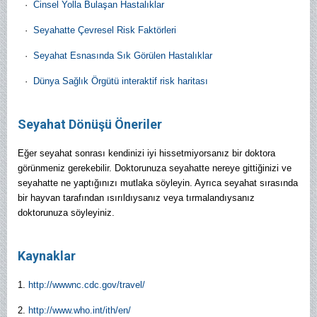
·
Cinsel Yolla Bulaşan Hastalıklar
·
Seyahatte Çevresel Risk Faktörleri
·
Seyahat Esnasında Sık Görülen Hastalıklar
·
Dünya Sağlık Örgütü interaktif risk haritası
Seyahat Dönüşü Öneriler
Eğer seyahat sonrası kendinizi iyi hissetmiyorsanız bir doktora
görünmeniz gerekebilir. Doktorunuza seyahatte nereye gittiğinizi ve
seyahatte ne yaptığınızı mutlaka söyleyin. Ayrıca seyahat sırasında
bir hayvan tarafından ısırıldıysanız veya tırmalandıysanız
doktorunuza söyleyiniz.
Kaynaklar
1.
http://wwwnc.cdc.gov/travel/
2.
http://www.who.int/ith/en/