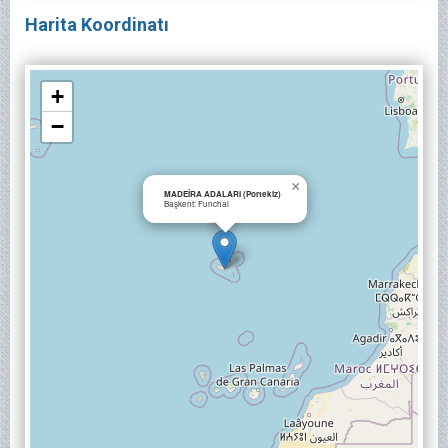
Harita Koordinatı
+
−
×
MADEİRA ADALARI (Portekiz)
Başkent: Funchal