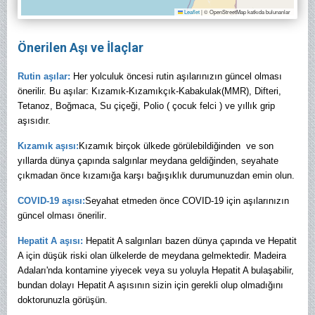
Leaflet
|
© OpenStreetMap katkıda bulunanlar
Önerilen Aşı ve İlaçlar
Rutin aşılar:
Her yolculuk öncesi rutin aşılarınızın güncel olması
önerilir. Bu aşılar: Kızamık-Kızamıkçık-Kabakulak(MMR), Difteri,
Tetanoz, Boğmaca, Su çiçeği, Polio ( çocuk felci ) ve yıllık grip
aşısıdır.
Kızamık aşısı:
Kızamık birçok ülkede görülebildiğinden ve son
yıllarda dünya çapında salgınlar meydana geldiğinden, seyahate
çıkmadan önce kızamığa karşı bağışıklık durumunuzdan emin olun.
COVID-19 aşısı:
Seyahat etmeden önce COVID-19 için aşılarınızın
güncel olması önerilir
.
Hepatit A aşısı:
Hepatit A salgınları bazen dünya çapında ve Hepatit
A için düşük riski olan ülkelerde de meydana gelmektedir. Madeira
Adaları'nda kontamine yiyecek veya su yoluyla Hepatit A bulaşabilir,
bundan dolayı Hepatit A aşısının sizin için gerekli olup olmadığını
doktorunuzla görüşün.