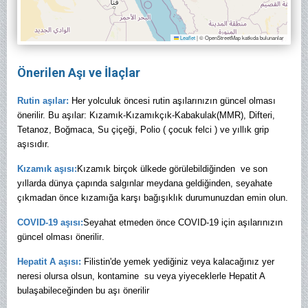
Leaflet
|
© OpenStreetMap katkıda bulunanlar
Önerilen Aşı ve İlaçlar
Rutin aşılar:
Her yolculuk öncesi rutin aşılarınızın güncel olması
önerilir. Bu aşılar: Kızamık-Kızamıkçık-Kabakulak(MMR), Difteri,
Tetanoz, Boğmaca, Su çiçeği, Polio ( çocuk felci ) ve yıllık grip
aşısıdır.
Kızamık aşısı:
Kızamık birçok ülkede görülebildiğinden ve son
yıllarda dünya çapında salgınlar meydana geldiğinden, seyahate
çıkmadan önce kızamığa karşı bağışıklık durumunuzdan emin olun.
COVID-19 aşısı:
Seyahat etmeden önce COVID-19 için aşılarınızın
güncel olması önerilir
.
Hepatit A aşısı:
Filistin'de yemek yediğiniz veya kalacağınız yer
neresi olursa olsun, kontamine su veya yiyeceklerle Hepatit A
bulaşabileceğinden bu aşı önerilir