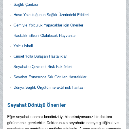
·
Sağlık Çantası
·
Hava Yolculuğunun Sağlık Üzerindeki Etkileri
·
Gemiyle Yolculuk Yapacaklar için Öneriler
·
Hastalık Etkeni Olabilecek Hayvanlar
·
Yolcu İshali
·
Cinsel Yolla Bulaşan Hastalıklar
·
Seyahatte Çevresel Risk Faktörleri
·
Seyahat Esnasında Sık Görülen Hastalıklar
·
Dünya Sağlık Örgütü interaktif risk haritası
Seyahat Dönüşü Öneriler
Eğer seyahat sonrası kendinizi iyi hissetmiyorsanız bir doktora
görünmeniz gerekebilir. Doktorunuza seyahatte nereye gittiğinizi ve
seyahatte ne yaptığınızı mutlaka söyleyin. Ayrıca seyahat sırasında