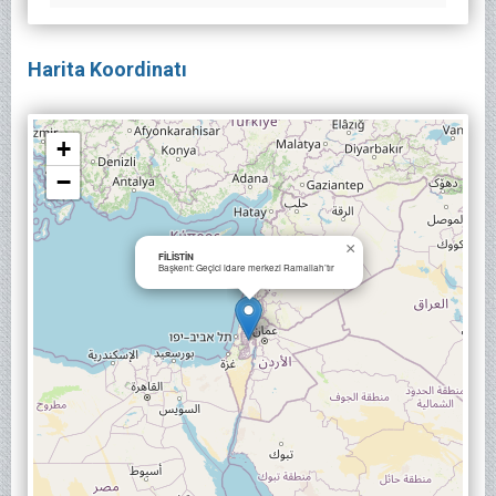
Harita Koordinatı
+
−
×
FİLİSTİN
Başkent: Geçici idare merkezi Ramallah’tır