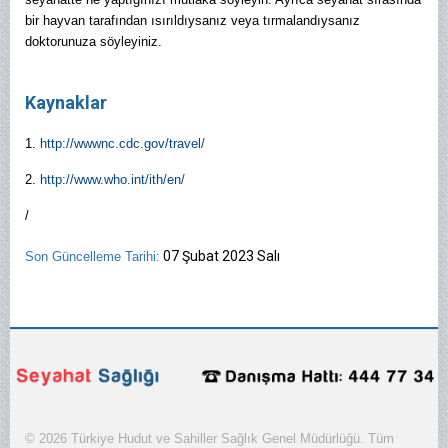
bir hayvan tarafından ısırıldıysanız veya tırmalandıysanız
doktorunuza söyleyiniz.
Kaynaklar
1.
http://wwwnc.cdc.gov/travel/
2.
http://www.who.int/ith/en/
/
07 Şubat 2023 Salı
Son Güncelleme Tarihi:
© 2026 Türkiye Hudut ve Sahiller Sağlık Genel Müdürlüğü. Tüm