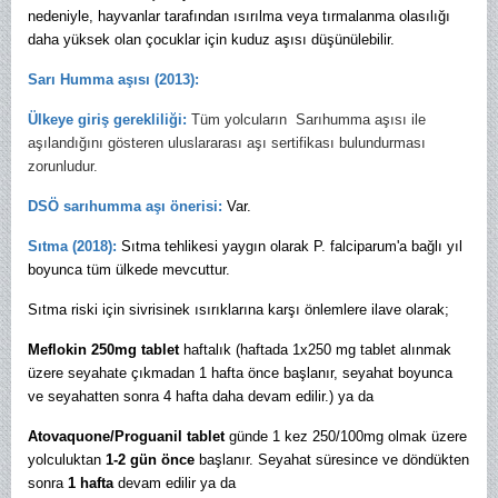
nedeniyle, hayvanlar tarafından ısırılma veya tırmalanma olasılığı
daha yüksek olan çocuklar için kuduz aşısı düşünülebilir.
Sarı Humma aşısı (2013):
Ülkeye giriş gerekliliği:
Tüm yolcuların Sarıhumma aşısı ile
aşılandığını gösteren uluslararası aşı sertifikası bulundurması
zorunludur.
DSÖ sarıhumma aşı önerisi:
Var.
Sıtma (2018):
Sıtma tehlikesi yaygın olarak P. falciparum'a bağlı yıl
boyunca tüm ülkede mevcuttur.
Sıtma riski için sivrisinek ısırıklarına karşı önlemlere ilave olarak;
Meflokin
250mg tablet
haftalık (haftada 1x250 mg tablet alınmak
üzere seyahate çıkmadan 1 hafta önce başlanır, seyahat boyunca
ve seyahatten sonra 4 hafta daha devam edilir.) ya da
Atovaquone/Proguanil tablet
günde 1 kez 250/100mg olmak üzere
yolculuktan
1-2 gün önce
başlanır. Seyahat süresince ve döndükten
sonra
1 hafta
devam edilir ya da