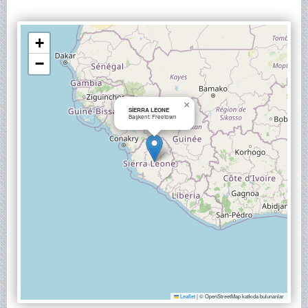
+
−
×
SİERRA LEONE
Başkent: Freetown
Leaflet
|
© OpenStreetMap katkıda bulunanlar