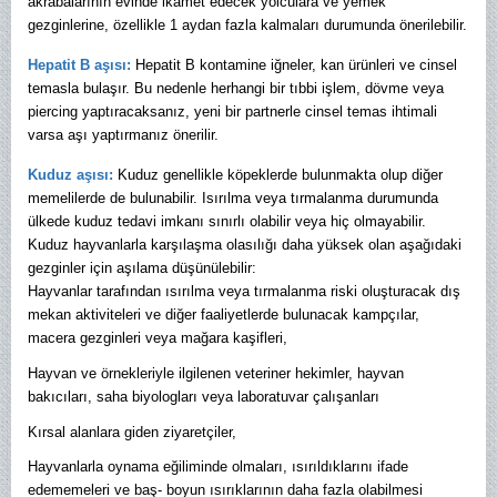
akrabalarının evinde ikamet edecek yolculara ve yemek
gezginlerine, özellikle 1 aydan fazla kalmaları durumunda önerilebilir.
Hepatit B aşısı:
Hepatit B kontamine iğneler, kan ürünleri ve cinsel
temasla bulaşır. Bu nedenle herhangi bir tıbbi işlem, dövme veya
piercing yaptıracaksanız, yeni bir partnerle cinsel temas ihtimali
varsa aşı yaptırmanız önerilir.
Kuduz aşısı:
Kuduz genellikle köpeklerde bulunmakta olup diğer
memelilerde de bulunabilir. Isırılma veya tırmalanma durumunda
ülkede kuduz tedavi imkanı sınırlı olabilir veya hiç olmayabilir.
Kuduz hayvanlarla karşılaşma olasılığı daha yüksek olan aşağıdaki
gezginler için aşılama düşünülebilir:
Hayvanlar tarafından ısırılma veya tırmalanma riski oluşturacak dış
mekan aktiviteleri ve diğer faaliyetlerde bulunacak kampçılar,
macera gezginleri veya mağara kaşifleri,
Hayvan ve örnekleriyle ilgilenen veteriner hekimler, hayvan
bakıcıları, saha biyologları veya laboratuvar çalışanları
Kırsal alanlara giden ziyaretçiler,
Hayvanlarla oynama eğiliminde olmaları, ısırıldıklarını ifade
edememeleri ve baş- boyun ısırıklarının daha fazla olabilmesi