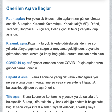
Önerilen Aşı ve İlaçlar
Rutin aşılar:
Her yolculuk öncesi rutin aşılarınızın güncel olması
önerilir. Bu aşılar: Kızamık-Kızamıkçık-Kabakulak(MMR), Difteri,
Tetanoz, Boğmaca, Su çiçeği, Polio ( çocuk felci ) ve yıllık grip
aşısıdır.
Kızamık aşısı:
Kızamık birçok ülkede görülebildiğinden ve son
yıllarda dünya çapında salgınlar meydana geldiğinden, seyahate
çıkmadan önce kızamığa karşı bağışıklık durumunuzdan emin olun.
COVID-19 aşısı:
Seyahat etmeden önce COVID-19 için aşılarınızın
güncel olması önerilir
.
Hepatit A aşısı:
Sierra Leone’de yediğiniz veya kalacağınız yer
neresi olursa olsun, kontamine su veya yiyeceklerle Hepatit A
bulaşabileceğinden bu aşı önerilir.
Tifo aşısı:
Sierra Leone’de kontamine yiyecek ya da sularla tifo
bulaşabilir.
Bu aşı, tifo riskinin yüksek olduğu endemik bölgelerde ,
küçük şehir veya kırsal alanları ziyaret edecek, arkadaş veya