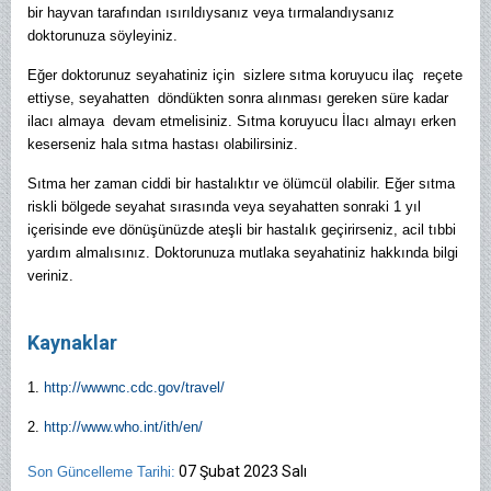
bir hayvan tarafından ısırıldıysanız veya tırmalandıysanız
doktorunuza söyleyiniz.
Eğer doktorunuz seyahatiniz için sizlere sıtma koruyucu ilaç reçete
ettiyse, seyahatten döndükten sonra alınması gereken süre kadar
ilacı almaya devam etmelisiniz. Sıtma koruyucu İlacı almayı erken
keserseniz hala sıtma hastası olabilirsiniz.
Sıtma her zaman ciddi bir hastalıktır ve ölümcül olabilir. Eğer sıtma
riskli bölgede seyahat sırasında veya seyahatten sonraki 1 yıl
içerisinde eve dönüşünüzde ateşli bir hastalık geçirirseniz, acil tıbbi
yardım almalısınız. Doktorunuza mutlaka seyahatiniz hakkında bilgi
veriniz.
Kaynaklar
1.
http://wwwnc.cdc.gov/travel/
2.
http://www.who.int/ith/en/
07 Şubat 2023 Salı
Son Güncelleme Tarihi: