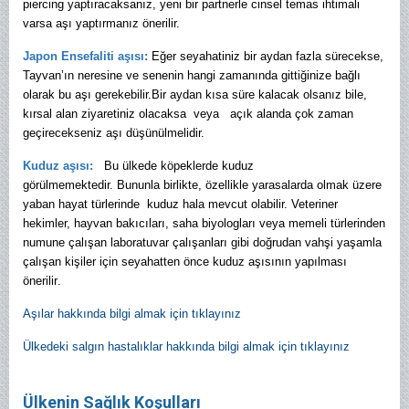
piercing yaptıracaksanız, yeni bir partnerle cinsel temas ihtimali
varsa aşı yaptırmanız önerilir.
Japon Ensefaliti aşısı:
Eğer seyahatiniz bir aydan fazla sürecekse,
Tayvan’ın neresine ve senenin hangi zamanında gittiğinize bağlı
olarak bu aşı gerekebilir.Bir aydan kısa süre kalacak olsanız bile,
kırsal alan ziyaretiniz olacaksa veya açık alanda çok zaman
geçirecekseniz aşı düşünülmelidir.
Kuduz aşısı:
Bu ülkede köpeklerde kuduz
görülmemektedir. Bununla birlikte, özellikle yarasalarda olmak üzere
yaban hayat türlerinde kuduz hala mevcut olabilir. Veteriner
hekimler, hayvan bakıcıları, saha biyologları veya memeli türlerinden
numune çalışan laboratuvar çalışanları gibi doğrudan vahşi yaşamla
çalışan kişiler için seyahatten önce kuduz aşısının yapılması
önerilir
.
Aşılar hakkında bilgi almak için tıklayınız
Ülkedeki salgın hastalıklar hakkında bilgi almak için tıklayınız
Ülkenin Sağlık Koşulları