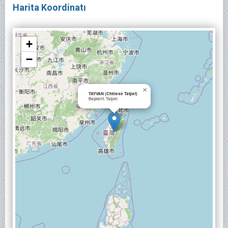
Harita Koordinatı
+
−
×
TAYVAN (Chinese Taipei)
Başkent: Taipei