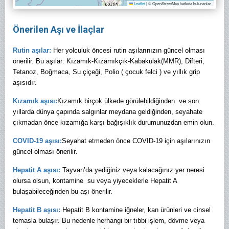
Leaflet
|
© OpenStreetMap katkıda bulunanlar
Önerilen Aşı ve İlaçlar
Rutin aşılar:
Her yolculuk öncesi rutin aşılarınızın güncel olması
önerilir. Bu aşılar: Kızamık-Kızamıkçık-Kabakulak(MMR), Difteri,
Tetanoz, Boğmaca, Su çiçeği, Polio ( çocuk felci ) ve yıllık grip
aşısıdır.
Kızamık aşısı:
Kızamık birçok ülkede görülebildiğinden ve son
yıllarda dünya çapında salgınlar meydana geldiğinden, seyahate
çıkmadan önce kızamığa karşı bağışıklık durumunuzdan emin olun.
COVID-19 aşısı:
Seyahat etmeden önce COVID-19 için aşılarınızın
güncel olması önerilir
.
Hepatit A aşısı:
Tayvan’da yediğiniz veya kalacağınız yer neresi
olursa olsun, kontamine su veya yiyeceklerle Hepatit A
bulaşabileceğinden bu aşı önerilir.
Hepatit B aşısı:
Hepatit B kontamine iğneler, kan ürünleri ve cinsel
temasla bulaşır. Bu nedenle herhangi bir tıbbi işlem, dövme veya