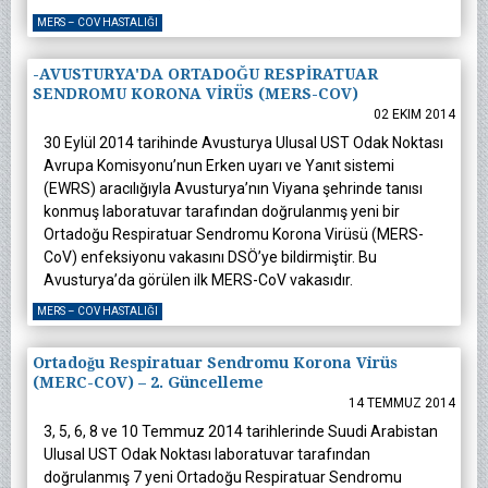
MERS – COV HASTALIĞI
-AVUSTURYA'DA ORTADOĞU RESPİRATUAR
SENDROMU KORONA VİRÜS (MERS-COV)
02 EKIM 2014
30 Eylül 2014 tarihinde Avusturya Ulusal UST Odak Noktası
Avrupa Komisyonu’nun Erken uyarı ve Yanıt sistemi
(EWRS) aracılığıyla Avusturya’nın Viyana şehrinde tanısı
konmuş laboratuvar tarafından doğrulanmış yeni bir
Ortadoğu Respiratuar Sendromu Korona Virüsü (MERS-
CoV) enfeksiyonu vakasını DSÖ’ye bildirmiştir. Bu
Avusturya’da görülen ilk MERS-CoV vakasıdır.
MERS – COV HASTALIĞI
Ortadoğu Respiratuar Sendromu Korona Virüs
(MERC-COV) – 2. Güncelleme
14 TEMMUZ 2014
3, 5, 6, 8 ve 10 Temmuz 2014 tarihlerinde Suudi Arabistan
Ulusal UST Odak Noktası laboratuvar tarafından
doğrulanmış 7 yeni Ortadoğu Respiratuar Sendromu