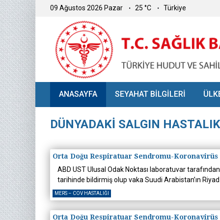
09 Ağustos 2026 Pazar
25 °C
Türkiye
ANASAYFA
SEYAHAT BİLGİLERİ
ÜLK
DÜNYADAKİ SALGIN HASTALI
Orta Doğu Respiratuar Sendromu-Koronavirüs 
ABD UST Ulusal Odak Noktası laboratuvar tarafından
tarihinde bildirmiş olup vaka Suudi Arabistan’ın Riya
MERS – COV HASTALIĞI
Orta Doğu Respiratuar Sendromu-Koronavirüs