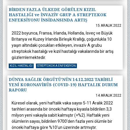
BİRDEN FAZLA ÜLKEDE GÖRÜLEN KIZIL
HASTALIĞI ve İNVAZİV GRUP A STREPTEKOK
ENFEKSİYONU İNSİDANSINDA ARTIŞ
15 ARALIK 2022
2022 boyunca, Fransa, İrlanda, Hollanda, İsveç ve Büyük
Britanya ve Kuzey İrlanda Birleşik Krallığı, çoğunlukla 10
yaşın altındaki çocukları etkileyen, invaziv A grubu
streptokok hastalığı ve kızıl hastalığı vakalarında bir artış
gözlemlemektedir.
KIZIL HASTALIĞI
STREPTOKOK A ENFEKSIYON
DÜNYA SAĞLIK ÖRGÜTÜ’NÜN 14.12.2022 TARİHLİ
YENİ KORONAVİRÜS (COVID-19) HAFTALIK DURUM
RAPORU
14 ARALIK 2022
Küresel olarak, yeni haftalık vaka sayısı 5-11 Aralık 2022
tarihleri arasında bir önceki haftaya kıyasla bildirilen 3,3
milyon yeni vakayla sabit kalmıştır (+%2). Haftalık yeni
ölümlerin sayısı, bildirilen 9700'den fazla yeni ölümle bir
önceki haftaya göre %10'un üzerinde artmıştır.