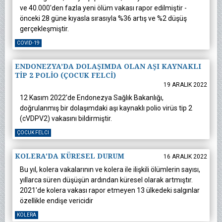
ve 40.000'den fazla yeni ölüm vakası rapor edilmiştir -
önceki 28 güne kıyasla sırasıyla %36 artış ve %2 düşüş
gerçekleşmiştir.
COVID-19
ENDONEZYA’DA DOLAŞIMDA OLAN AŞI KAYNAKLI
TİP 2 POLİO (ÇOCUK FELCİ)
19 ARALIK 2022
12 Kasım 2022'de Endonezya Sağlık Bakanlığı,
doğrulanmış bir dolaşımdaki aşı kaynaklı polio virüs tip 2
(cVDPV2) vakasını bildirmiştir.
ÇOCUK FELCI
KOLERA'DA KÜRESEL DURUM
16 ARALIK 2022
Bu yıl, kolera vakalarının ve kolera ile ilişkili ölümlerin sayısı,
yıllarca süren düşüşün ardından küresel olarak artmıştır.
2021'de kolera vakası rapor etmeyen 13 ülkedeki salgınlar
özellikle endişe vericidir
KOLERA