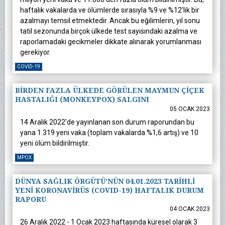
haftalık vakalarda ve ölümlerde sırasıyla %9 ve %12'lik bir
azalmayı temsil etmektedir. Ancak bu eğilimlerin, yıl sonu
tatil sezonunda birçok ülkede test sayısındaki azalma ve
raporlamadaki gecikmeler dikkate alınarak yorumlanması
gerekiyor.
COVID-19
BİRDEN FAZLA ÜLKEDE GÖRÜLEN MAYMUN ÇİÇEK
HASTALIĞI (MONKEYPOX) SALGINI
05 OCAK 2023
14 Aralık 2022'de yayınlanan son durum raporundan bu
yana 1.319 yeni vaka (toplam vakalarda %1,6 artış) ve 10
yeni ölüm bildirilmiştir.
MPOX
DÜNYA SAĞLIK ÖRGÜTÜ’NÜN 04.01.2023 TARİHLİ
YENİ KORONAVİRÜS (COVID-19) HAFTALIK DURUM
RAPORU
04 OCAK 2023
26 Aralık 2022 - 1 Ocak 2023 haftasında küresel olarak 3