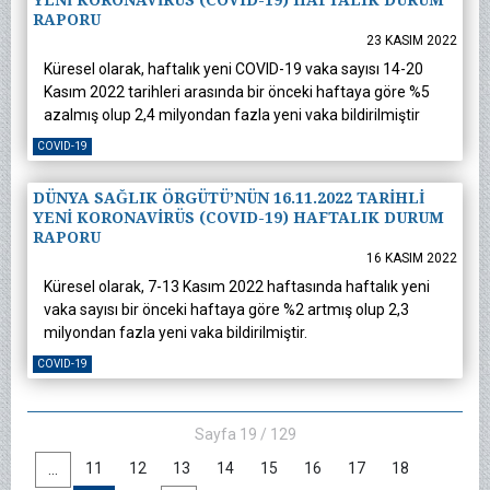
YENİ KORONAVİRÜS (COVID-19) HAFTALIK DURUM
RAPORU
23 KASIM 2022
Küresel olarak, haftalık yeni COVID-19 vaka sayısı 14-20
Kasım 2022 tarihleri arasında bir önceki haftaya göre %5
azalmış olup 2,4 milyondan fazla yeni vaka bildirilmiştir
COVID-19
DÜNYA SAĞLIK ÖRGÜTÜ’NÜN 16.11.2022 TARİHLİ
YENİ KORONAVİRÜS (COVID-19) HAFTALIK DURUM
RAPORU
16 KASIM 2022
Küresel olarak, 7-13 Kasım 2022 haftasında haftalık yeni
vaka sayısı bir önceki haftaya göre %2 artmış olup 2,3
milyondan fazla yeni vaka bildirilmiştir.
COVID-19
Sayfa 19 / 129
11
12
13
14
15
16
17
18
...