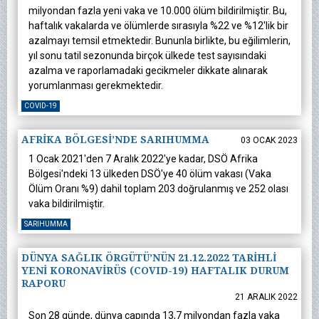
milyondan fazla yeni vaka ve 10.000 ölüm bildirilmiştir. Bu,
haftalık vakalarda ve ölümlerde sırasıyla %22 ve %12'lik bir
azalmayı temsil etmektedir. Bununla birlikte, bu eğilimlerin,
yıl sonu tatil sezonunda birçok ülkede test sayısındaki
azalma ve raporlamadaki gecikmeler dikkate alınarak
yorumlanması gerekmektedir.
COVID-19
AFRİKA BÖLGESİ’NDE SARIHUMMA
03 OCAK 2023
1 Ocak 2021'den 7 Aralık 2022'ye kadar, DSÖ Afrika
Bölgesi'ndeki 13 ülkeden DSÖ'ye 40 ölüm vakası (Vaka
Ölüm Oranı %9) dahil toplam 203 doğrulanmış ve 252 olası
vaka bildirilmiştir.
SARIHUMMA
DÜNYA SAĞLIK ÖRGÜTÜ’NÜN 21.12.2022 TARİHLİ
YENİ KORONAVİRÜS (COVID-19) HAFTALIK DURUM
RAPORU
21 ARALIK 2022
Son 28 günde, dünya çapında 13,7 milyondan fazla vaka