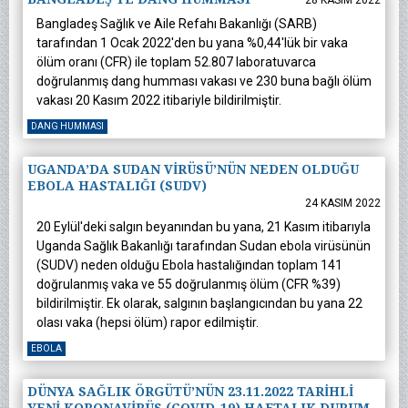
28 KASIM 2022
Bangladeş Sağlık ve Aile Refahı Bakanlığı (SARB)
tarafından 1 Ocak 2022'den bu yana %0,44'lük bir vaka
ölüm oranı (CFR) ile toplam 52.807 laboratuvarca
doğrulanmış dang humması vakası ve 230 buna bağlı ölüm
vakası 20 Kasım 2022 itibariyle bildirilmiştir.
DANG HUMMASI
UGANDA’DA SUDAN VİRÜSÜ’NÜN NEDEN OLDUĞU
EBOLA HASTALIĞI (SUDV)
24 KASIM 2022
20 Eylül'deki salgın beyanından bu yana, 21 Kasım itibarıyla
Uganda Sağlık Bakanlığı tarafından Sudan ebola virüsünün
(SUDV) neden olduğu Ebola hastalığından toplam 141
doğrulanmış vaka ve 55 doğrulanmış ölüm (CFR %39)
bildirilmiştir. Ek olarak, salgının başlangıcından bu yana 22
olası vaka (hepsi ölüm) rapor edilmiştir.
EBOLA
DÜNYA SAĞLIK ÖRGÜTÜ’NÜN 23.11.2022 TARİHLİ