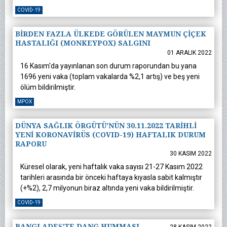
COVID-19
BİRDEN FAZLA ÜLKEDE GÖRÜLEN MAYMUN ÇİÇEK
HASTALIĞI (MONKEYPOX) SALGINI
01 ARALIK 2022
16 Kasım'da yayınlanan son durum raporundan bu yana
1696 yeni vaka (toplam vakalarda %2,1 artış) ve beş yeni
ölüm bildirilmiştir.
MPOX
DÜNYA SAĞLIK ÖRGÜTÜ’NÜN 30.11.2022 TARİHLİ
YENİ KORONAVİRÜS (COVID-19) HAFTALIK DURUM
RAPORU
30 KASIM 2022
Küresel olarak, yeni haftalık vaka sayısı 21-27 Kasım 2022
tarihleri arasında bir önceki haftaya kıyasla sabit kalmıştır
(+%2), 2,7 milyonun biraz altında yeni vaka bildirilmiştir.
COVID-19
BANGLADEŞ’TE DANG HUMMASI