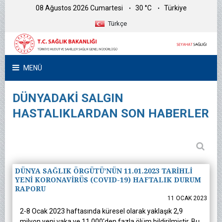
08 Ağustos 2026 Cumartesi
30 °C
Türkiye
Türkçe
MENÜ
DÜNYADAKİ SALGIN
HASTALIKLARDAN SON HABERLER
DÜNYA SAĞLIK ÖRGÜTÜ’NÜN 11.01.2023 TARİHLİ
YENİ KORONAVİRÜS (COVID-19) HAFTALIK DURUM
RAPORU
11 OCAK 2023
2-8 Ocak 2023 haftasında küresel olarak yaklaşık 2,9
milyon yeni vaka ve 11.000'den fazla ölüm bildirilmiştir. Bu,