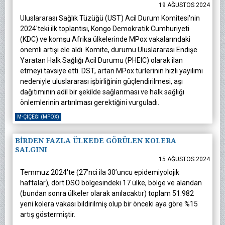
19 AĞUSTOS 2024
Uluslararası Sağlık Tüzüğü (UST) Acil Durum Komitesi'nin
2024'teki ilk toplantısı, Kongo Demokratik Cumhuriyeti
(KDC) ve komşu Afrika ülkelerinde MPox vakalarındaki
önemli artışı ele aldı. Komite, durumu Uluslararası Endişe
Yaratan Halk Sağlığı Acil Durumu (PHEIC) olarak ilan
etmeyi tavsiye etti. DST, artan MPox türlerinin hızlı yayılımı
nedeniyle uluslararası işbirliğinin güçlendirilmesi, aşı
dağıtımının adil bir şekilde sağlanması ve halk sağlığı
önlemlerinin artırılması gerektiğini vurguladı.
M-ÇIÇEĞI (MPOX)
BİRDEN FAZLA ÜLKEDE GÖRÜLEN KOLERA
SALGINI
15 AĞUSTOS 2024
Temmuz 2024'te (27’nci ila 30’uncu epidemiyolojik
haftalar), dört DSÖ bölgesindeki 17 ülke, bölge ve alandan
(bundan sonra ülkeler olarak anılacaktır) toplam 51.982
yeni kolera vakası bildirilmiş olup bir önceki aya göre %15
artış göstermiştir.