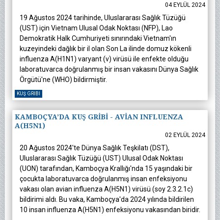
04 EYLÜL 2024
19 Ağustos 2024 tarihinde, Uluslararası Sağlık Tüzüğü
(UST) için Vietnam Ulusal Odak Noktası (NFP), Lao
Demokratik Halk Cumhuriyeti sınırındaki Vietnam'ın
kuzeyindeki dağlık bir il olan Son La ilinde domuz kökenli
influenza A(H1N1) varyant (v) virüsü ile enfekte olduğu
laboratuvarca doğrulanmış bir insan vakasını Dünya Sağlık
Örgütü'ne (WHO) bildirmiştir.
KUŞ GRIBI
KAMBOÇYA’DA KUŞ GRİBİ - AVİAN INFLUENZA
A(H5N1)
02 EYLÜL 2024
20 Ağustos 2024'te Dünya Sağlık Teşkilatı (DST),
Uluslararası Sağlık Tüzüğü (UST) Ulusal Odak Noktası
(UON) tarafından, Kamboçya Krallığı'nda 15 yaşındaki bir
çocukta laboratuvarca doğrulanmış insan enfeksiyonu
vakası olan avian influenza A(H5N1) virüsü (soy 2.3.2.1c)
bildirimi aldı. Bu vaka, Kamboçya'da 2024 yılında bildirilen
10 insan influenza A(H5N1) enfeksiyonu vakasından biridir.