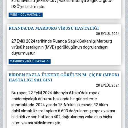
koronavirüsü (MERS-CoV) vakasını Dünya Sağlık Örgütü-
DSÖ’ye bildirmiştir.
MERS – COV HASTALIĞI
RUANDA’DA MARBURG VİRÜSÜ HASTALIĞI
30 EYLÜL 2024
27 Eylül 2024 tarihinde Ruanda Sağlık Bakanlığı Marburg
virüsü hastalığının (MVD) görüldüğünün doğrulandığını
duyurmuştur,
MARBURG VIRÜSÜ HASTALIĞI
BİRDEN FAZLA ÜLKEDE GÖRÜLEN M. ÇİÇEK (MPOX)
HASTALIĞI SALGINI
28 EYLÜL 2024
Bu rapor, 22 Eylül 2024 itibarıyla Afrika'daki mpox
epidemiyolojik durumu hakkında bir güncelleme
sunmaktadır. 2024 yılında 15 Afrika ülkesinde 32 ölüm
dahil olmak üzere toplam 6.603 doğrulanmış mpox vakası
bildirildi ve son haftada 402 doğrulanmış vaka olup hiçbir
ölüm vakası bildirilmemiştir.