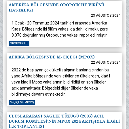
AMERİKA BÖLGESİNDE OROPOUCHE VİRÜSÜ
HASTALIĞI
23 AĞUSTOS 2024
1 Ocak - 20 Temmuz 2024 tarihleri arasında Amerika
Kıtası Bölgesinde iki ölüm vakası da dahil olmak üzere
8.078 doğrulanmış Oropouche vakası rapor edilmiştir.
OROPOUCHE
AFRİKA BÖLGESİ’NDE M-ÇİÇEĞİ (MPOX)
22 AĞUSTOS 2024
2022'de başlayan çok ülkeli salgının başlangıcından bu
yana Afrika bölgesinde yeni etkilenen ülkelerden, klad I
veya klad II Mpox vakalarının bildirildiği en son ülkeler
açıklanmaktadır. Bölgedeki diğer ülkeler de vaka
bildirmeye devam etmektedir.
M-ÇIÇEĞI (MPOX)
ULUSLARARASI SAĞLIK TÜZÜĞÜ (2005) ACİL
DURUM KOMİTESİ'NİN MPOX 2024 ARTIŞIYLA İLGİLİ
İLK TOPLANTISI