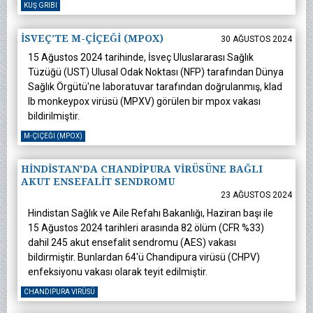
KUŞ GRIBI
İSVEÇ’TE M-ÇİÇEĞİ (MPOX)
30 AĞUSTOS 2024
15 Ağustos 2024 tarihinde, İsveç Uluslararası Sağlık
Tüzüğü (UST) Ulusal Odak Noktası (NFP) tarafından Dünya
Sağlık Örgütü'ne laboratuvar tarafından doğrulanmış, klad
Ib monkeypox virüsü (MPXV) görülen bir mpox vakası
bildirilmiştir.
M-ÇIÇEĞI (MPOX)
HİNDİSTAN'DA CHANDİPURA VİRÜSÜNE BAĞLI
AKUT ENSEFALİT SENDROMU
23 AĞUSTOS 2024
Hindistan Sağlık ve Aile Refahı Bakanlığı, Haziran başı ile
15 Ağustos 2024 tarihleri arasında 82 ölüm (CFR %33)
dahil 245 akut ensefalit sendromu (AES) vakası
bildirmiştir. Bunlardan 64'ü Chandipura virüsü (CHPV)
enfeksiyonu vakası olarak teyit edilmiştir.
CHANDIPURA VIRÜSÜ