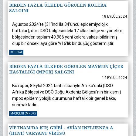
BİRDEN FAZLA ÜLKEDE GÖRÜLEN KOLERA
SALGINI
18 EYLÜL 2024
Ağustos 2024'te (31’inci ila 34’üncü epidemiyolojik
haftalar), dört DSÖ bölgesindeki 17 ülke, bölge ve yönetim
bölgesinden toplam 49.986 yeni kolera vakası bildirilmiş
olup bir önceki aya göre %16'lık bir düşüş göstermiştir.
KOLERA
BİRDEN FAZLA ÜLKEDE GÖRÜLEN MAYMUN ÇİÇEK
HASTALIĞI (MPOX) SALGINI
14 EYLÜL 2024
Bu rapor, 8 Eylül 2024 tarihi itibariyle Afrika'daki (DSÖ
Afrika Bölgesi ve DSÖ Doğu Akdeniz Bölgesi'nin bir kısmı)
mpox epidemiyolojik durumuna haftalık bir genel bakış
sunmaktadır.
M-ÇIÇEĞI (MPOX)
VİETNAM’DA KUŞ GRİBİ - AVİAN INFLUENZA A
(H1N1) VARYANT VİRÜSÜ