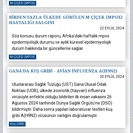
M-ÇIÇEĞI (MPOX)
BİRDEN FAZLA ÜLKEDE GÖRÜLEN M ÇİÇEK (MPOX)
HASTALIĞI SALGINI
22 EYLÜL 2024
Söz konusu durum raporu, Afrika'daki haftalık mpox
epidemiyolojik durumu ve aylık küresel epidemiyolojik
durum hakkında bir güncelleme sağlar.
M-ÇIÇEĞI (MPOX)
GANA’DA KUŞ GRİBİ - AVİAN İNFLUENZA A(H9N2)
20 EYLÜL 2024
Uluslararası Sağlık Tüzüğü (UST) Gana Ulusal Odak
Noktası (UOB), ülkede zoonotik (hayvan) influenza
virüsüyle enfekte olduğu bildirilen ilk insan vakasını 26
Ağustos 2024 tarihinde Dünya Sağlık Örgütü'ne (DSÖ)
bildirmiştir. Daha sonra yapılan laboratuvar testleri kuş
gribi A(H9N2) virüsünün varlığını doğrulamıştır.
KUŞ GRIBI